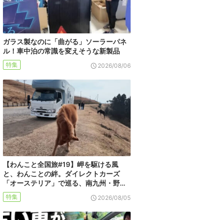
ガラス製なのに「曲がる」ソーラーパネ
ル！車中泊の常識を変えそうな新製品
特集
2026/08/06
【わんこと全国旅#19】岬を駆ける風
と、わんことの絆。ダイレクトカーズ
「オーステリア」で巡る、南九州・野…
特集
2026/08/05