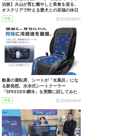
泊旅】火山が育む癒やしと美食を巡る、
オステリアで叶える愛犬との至福の休日
特集
2026/08/07
酷暑の運転席、シートが「水風呂」にな
る新発想。水冷式シートクーラー
「SPEEDER 瞬冷」を実際に試してみた
特集
2026/08/06