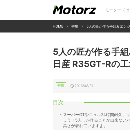
モーターズは
HOME
特集
5人の匠が作る手組みエンジ
5人の匠が作る手
日産 R35GT-Rの
特集
2016/08/31
目次
スーパーGTやニュル24時間耐久、
ょう！5人しか作ることが出来ない
高さが表れていますよ。