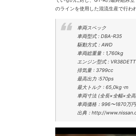
のラインを使用した混流生産で行わ
車両スペック
車両型式 : DBA-R35
駆動方式：AWD
車両総重量 : 1,760kg
エンジン型式 : VR38DETT
排気量 : 3799cc
最高出力 :570ps
最大トルク : 65,0kg･m
車両寸法 (全長×全幅×全高) 4,7
車両価格：996〜1870万円
出典：http://www.nissan.c