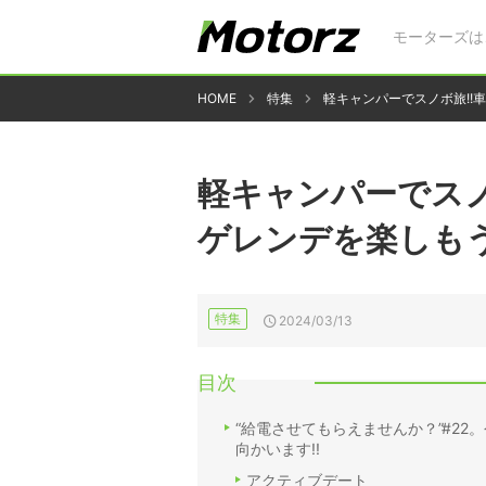
モーターズは
HOME
特集
軽キャンパーでスノボ旅!!
軽キャンパーでスノ
ゲレンデを楽しもう
特集
2024/03/13
目次
“給電させてもらえませんか？”#22
向かいます!!
アクティブデート