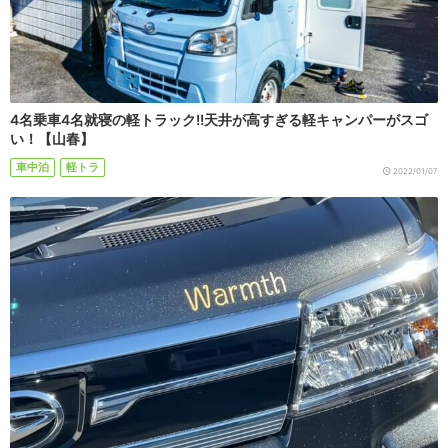
4名乗車4名就寝の軽トラック!!天井が高すぎる軽キャンパーがスゴ
い！【山春】
車中泊
軽トラ
2022/01/07