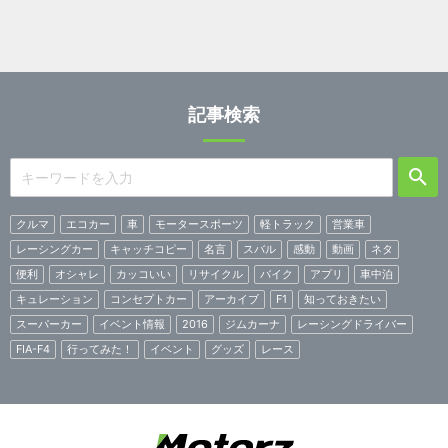
記事検索
クルマ
エコカー
車
モータースポーツ
軽トラック
営業車
レーシングカー
キャッチコピー
名言
スバル
感動
動画
ネタ
便利
オシャレ
カッコいい
リサイクル
バイク
アプリ
車中泊
キュレーション
コンセプトカー
アーカイブ
F1
知っておきたい
スーパーカー
イベント情報
2016
ジムカーナ
レーシングドライバー
FIA-F4
行ってみた！
イベント
グッズ
レース