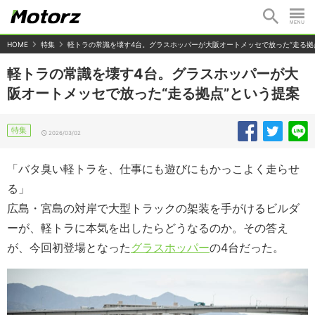
HOME
特集
軽トラの常識を壊す4台。グラスホッパーが大阪オートメッセで放った“走る拠
軽トラの常識を壊す4台。グラスホッパーが大
阪オートメッセで放った“走る拠点”という提案
特集
2026/03/02
「バタ臭い軽トラを、仕事にも遊びにもかっこよく走らせ
る」
広島・宮島の対岸で大型トラックの架装を手がけるビルダ
ーが、軽トラに本気を出したらどうなるのか。その答え
が、今回初登場となった
グラスホッパー
の4台だった。