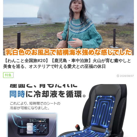
【わんこと全国旅#20】【鹿児島・車中泊旅】火山が育む癒やしと
美食を巡る、オステリアで叶える愛犬との至福の休日
特集
2026/08/07