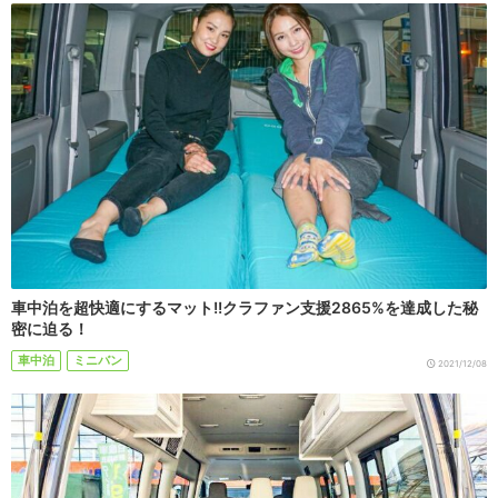
車中泊を超快適にするマット!!クラファン支援2865%を達成した秘
密に迫る！
車中泊
ミニバン
2021/12/08