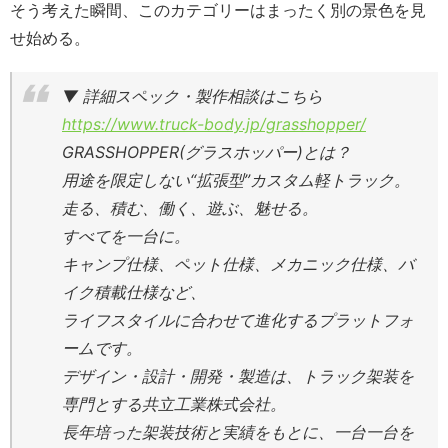
そう考えた瞬間、このカテゴリーはまったく別の景色を見
せ始める。
▼ 詳細スペック・製作相談はこちら
https://www.truck-body.jp/grasshopper/
GRASSHOPPER(グラスホッパー)とは？
用途を限定しない“拡張型”カスタム軽トラック。
走る、積む、働く、遊ぶ、魅せる。
すべてを一台に。
キャンプ仕様、ペット仕様、メカニック仕様、バ
イク積載仕様など、
ライフスタイルに合わせて進化するプラットフォ
ームです。
デザイン・設計・開発・製造は、トラック架装を
専門とする共立工業株式会社。
長年培った架装技術と実績をもとに、一台一台を