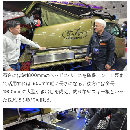
荷台には約1800mmのベッドスペースを確保。シート裏ま
で活用すれば1900mm近い長さになる。後方には全長
1900mmの大型引き出しを備え、釣り竿やスキー板といっ
た長尺物も収納可能だ。