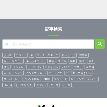
記事検索
クルマ
エコカー
車
モータースポーツ
軽トラック
営業車
レーシングカー
キャッチコピー
名言
スバル
感動
動画
ネタ
便利
オシャレ
カッコいい
リサイクル
バイク
アプリ
車中泊
キュレーション
コンセプトカー
アーカイブ
F1
知っておきたい
スーパーカー
イベント情報
2016
ジムカーナ
レーシングドライバー
FIA-F4
行ってみた！
イベント
グッズ
レース