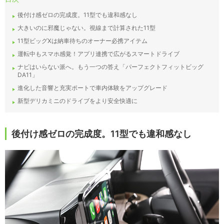
後付け感ゼロの完成度。11型でも違和感なし
大きいのに邪魔じゃない。視線まで計算された11型
11型ビッグXは納車待ちのオーナー必携アイテム
運転中もスマホ感覚！アプリ連携で広がるスマートドライブ
ナビはいらない派へ。もう一つの答え「パーフェクトフィットビッグ
DA11」
進化した音響と充実ポートで車内体験をアップグレード
新型デリカミニのドライブをより安全快適に
後付け感ゼロの完成度。11型でも違和感なし