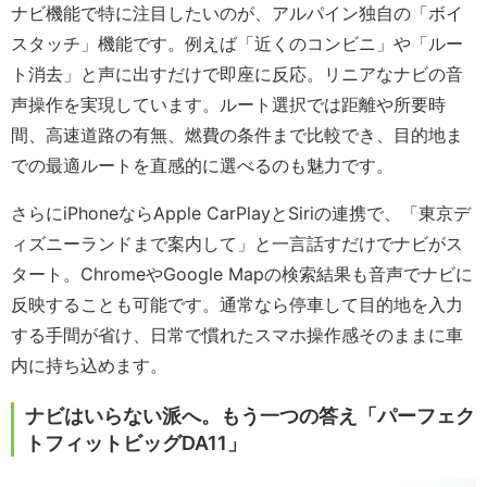
ナビ機能で特に注目したいのが、アルパイン独自の「ボイ
スタッチ」機能です。例えば「近くのコンビニ」や「ルー
ト消去」と声に出すだけで即座に反応。リニアなナビの音
声操作を実現しています。ルート選択では距離や所要時
間、高速道路の有無、燃費の条件まで比較でき、目的地ま
での最適ルートを直感的に選べるのも魅力です。
さらにiPhoneならApple CarPlayとSiriの連携で、「東京デ
ィズニーランドまで案内して」と一言話すだけでナビがス
タート。ChromeやGoogle Mapの検索結果も音声でナビに
反映することも可能です。通常なら停車して目的地を入力
する手間が省け、日常で慣れたスマホ操作感そのままに車
内に持ち込めます。
ナビはいらない派へ。もう一つの答え「パーフェク
トフィットビッグDA11」