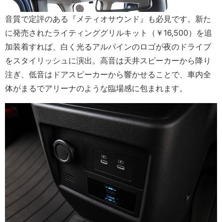
音質で定評のある『メティオサウンド』も必見です。新た
に発売されたライティンググリルキット（￥16,500）を追
加装着すれば、白く光るアルパインのロゴが夜のドライブ
をスタイリッシュに演出。高音は天井スピーカーから降り
注ぎ、低音はドアスピーカーから響かせることで、車内全
体がまるでアリーナのような臨場感に包まれます。