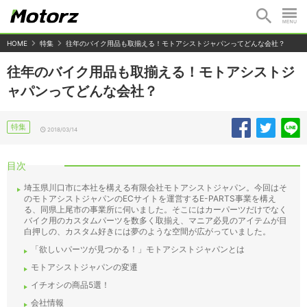
HOME
特集
往年のバイク用品も取揃える！モトアシストジャパンってどんな会社？
往年のバイク用品も取揃える！モトアシストジ
ャパンってどんな会社？
特集
2018/03/14
目次
埼玉県川口市に本社を構える有限会社モトアシストジャパン。今回はそ
のモトアシストジャパンのECサイトを運営するE-PARTS事業を構え
る、同県上尾市の事業所に伺いました。そこにはカーパーツだけでなく
バイク用のカスタムパーツを数多く取揃え、マニア必見のアイテムが目
白押しの、カスタム好きには夢のような空間が広がっていました。
「欲しいパーツが見つかる！」モトアシストジャパンとは
モトアシストジャパンの変遷
イチオシの商品5選！
会社情報