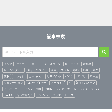
記事検索
クルマ
エコカー
車
モータースポーツ
軽トラック
営業車
レーシングカー
キャッチコピー
名言
スバル
感動
動画
ネタ
便利
オシャレ
カッコいい
リサイクル
バイク
アプリ
車中泊
キュレーション
コンセプトカー
アーカイブ
F1
知っておきたい
スーパーカー
イベント情報
2016
ジムカーナ
レーシングドライバー
FIA-F4
行ってみた！
イベント
グッズ
レース