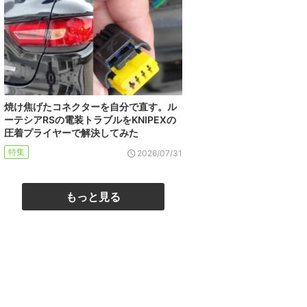
焼け焦げたコネクターを自分で直す。ル
ーテシアRSの電装トラブルをKNIPEXの
圧着プライヤーで解決してみた
特集
2026/07/31
もっと見る