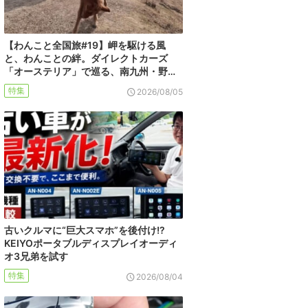
【わんこと全国旅#19】岬を駆ける風
と、わんことの絆。ダイレクトカーズ
「オーステリア」で巡る、南九州・野…
特集
2026/08/05
古いクルマに“巨大スマホ”を後付け!?
KEIYOポータブルディスプレイオーディ
オ3兄弟を試す
特集
2026/08/04