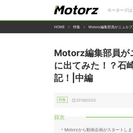
モーターズは
HOME
特集
Motorz編集部員がニュ
Motorz編集部
に出てみた！？石崎
記！|中編
特集
2018/05/02
目次
Motorzから動画企画がスタート