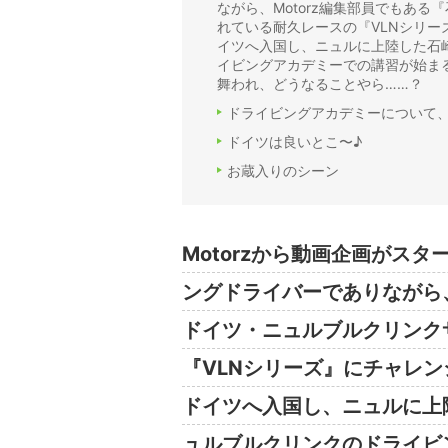
ながら、Motorz編集部員でもあ
れている耐久レースの『VLNシリ
イツへ入国し、ニュルに上陸した石
イビングアカデミーでの講習が始ま
舞われ、どうなることやら……？
ドライビングアカデミーについて
ドイツは良いとこ〜♪
お蔵入りのシーン
Motorzから動画企画がス
ングドライバーでありながら、
ドイツ・ニュルブルクリンク
『VLNシリーズ』にチャレ
ドイツへ入国し、ニュルに上
ュルブルクリンクのドライビ