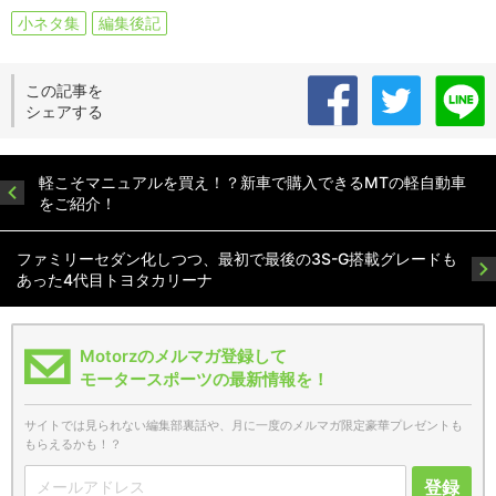
小ネタ集
編集後記
この記事を
シェアする
軽こそマニュアルを買え！？新車で購入できるMTの軽自動車
をご紹介！
ファミリーセダン化しつつ、最初で最後の3S-G搭載グレードも
あった4代目トヨタカリーナ
Motorzのメルマガ登録して
モータースポーツの最新情報を！
サイトでは見られない編集部裏話や、月に一度のメルマガ限定豪華プレゼントも
もらえるかも！？
登録