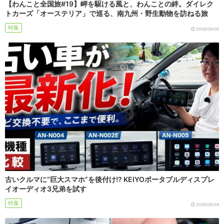
【わんこと全国旅#19】岬を駆ける風と、わんことの絆。ダイレク
トカーズ「オーステリア」で巡る、南九州・野生動物を訪ねる旅
特集
2026/08/05
古いクルマに“巨大スマホ”を後付け!? KEIYOポータブルディスプレ
イオーディオ3兄弟を試す
特集
2026/08/04