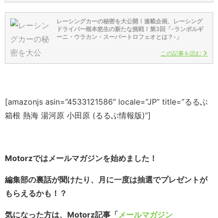
レーシングカーの秘密を大公開！連載企画、レーシング
ドライバー根本悠生の新たな挑戦！第3回「-ランボルギ
ーニ・ウラカン・スーパートロフェオとは？-」
この記事を読む
[amazonjs asin=”4533121586″ locale=”JP” title=”るるぶ
箱根 熱海 湯河原 小田原 (るるぶ情報版)”]
Motorzではメールマガジンを始めました！
編集部の裏話が聞けたり、月に一度は抽選でプレゼントが
もらえるかも！？
気になった方は、Motorz記事「
メールマガジン