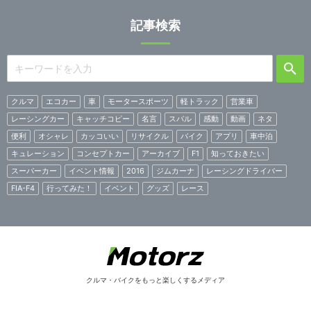
記事検索
クルマ
エコカー
車
モータースポーツ
軽トラック
営業車
レーシングカー
キャッチコピー
名言
スバル
感動
動画
ネタ
便利
オシャレ
カッコいい
リサイクル
バイク
アプリ
車中泊
キュレーション
コンセプトカー
アーカイブ
F1
知っておきたい
スーパーカー
イベント情報
2016
ジムカーナ
レーシングドライバー
FIA-F4
行ってみた！
イベント
グッズ
レース
クルマ・バイクをもっと楽しくするメディア