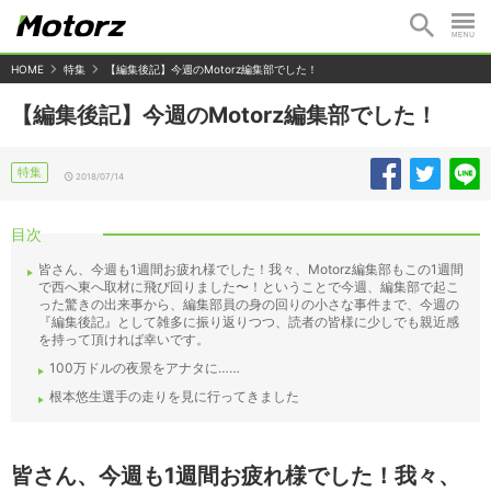
HOME
特集
【編集後記】今週のMotorz編集部でした！
【編集後記】今週のMotorz編集部でした！
特集
2018/07/14
目次
皆さん、今週も1週間お疲れ様でした！我々、Motorz編集部もこの1週間
で西へ東へ取材に飛び回りました〜！ということで今週、編集部で起こ
った驚きの出来事から、編集部員の身の回りの小さな事件まで、今週の
『編集後記』として雑多に振り返りつつ、読者の皆様に少しでも親近感
を持って頂ければ幸いです。
100万ドルの夜景をアナタに……
根本悠生選手の走りを見に行ってきました
皆さん、今週も1週間お疲れ様でした！我々、