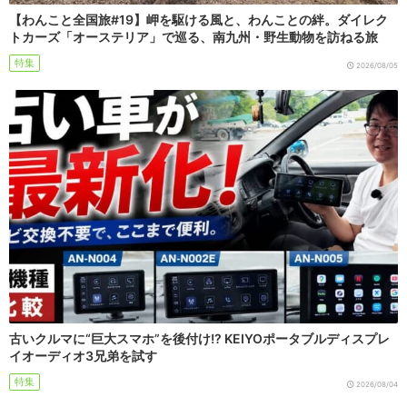
【わんこと全国旅#19】岬を駆ける風と、わんことの絆。ダイレク
トカーズ「オーステリア」で巡る、南九州・野生動物を訪ねる旅
特集
2026/08/05
古いクルマに“巨大スマホ”を後付け!? KEIYOポータブルディスプレ
イオーディオ3兄弟を試す
特集
2026/08/04