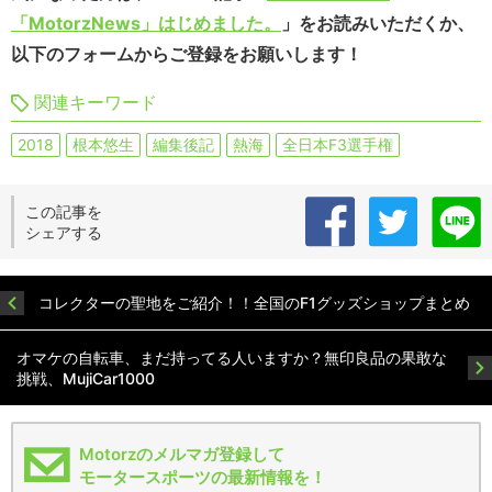
「MotorzNews」はじめました。
」をお読みいただくか、
以下のフォームからご登録をお願いします！
関連キーワード
2018
根本悠生
編集後記
熱海
全日本F3選手権
この記事を
シェアする
コレクターの聖地をご紹介！！全国のF1グッズショップまとめ
オマケの自転車、まだ持ってる人いますか？無印良品の果敢な
挑戦、MujiCar1000
Motorzのメルマガ登録して
モータースポーツの最新情報を！