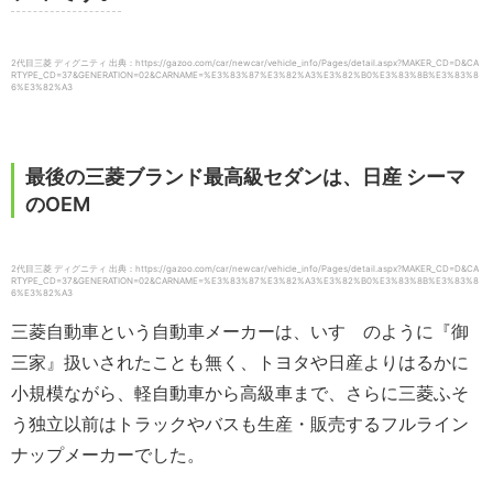
2代目三菱 ディグニティ 出典：https://gazoo.com/car/newcar/vehicle_info/Pages/detail.aspx?MAKER_CD=D&CA
RTYPE_CD=37&GENERATION=02&CARNAME=%E3%83%87%E3%82%A3%E3%82%B0%E3%83%8B%E3%83%8
6%E3%82%A3
最後の三菱ブランド最高級セダンは、日産 シーマ
のOEM
2代目三菱 ディグニティ 出典：https://gazoo.com/car/newcar/vehicle_info/Pages/detail.aspx?MAKER_CD=D&CA
RTYPE_CD=37&GENERATION=02&CARNAME=%E3%83%87%E3%82%A3%E3%82%B0%E3%83%8B%E3%83%8
6%E3%82%A3
三菱自動車という自動車メーカーは、いすゞのように『御
三家』扱いされたことも無く、トヨタや日産よりはるかに
小規模ながら、軽自動車から高級車まで、さらに三菱ふそ
う独立以前はトラックやバスも生産・販売するフルライン
ナップメーカーでした。