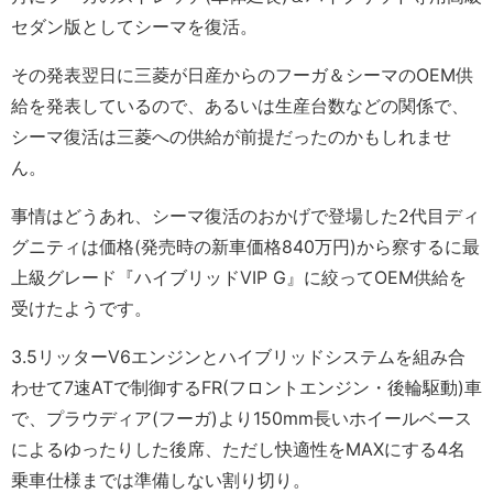
セダン版としてシーマを復活。
その発表翌日に三菱が日産からのフーガ＆シーマのOEM供
給を発表しているので、あるいは生産台数などの関係で、
シーマ復活は三菱への供給が前提だったのかもしれませ
ん。
事情はどうあれ、シーマ復活のおかげで登場した2代目ディ
グニティは価格(発売時の新車価格840万円)から察するに最
上級グレード『ハイブリッドVIP G』に絞ってOEM供給を
受けたようです。
3.5リッターV6エンジンとハイブリッドシステムを組み合
わせて7速ATで制御するFR(フロントエンジン・後輪駆動)車
で、プラウディア(フーガ)より150mm長いホイールベース
によるゆったりした後席、ただし快適性をMAXにする4名
乗車仕様までは準備しない割り切り。