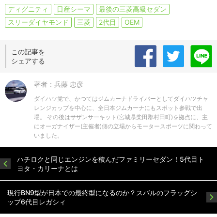
ディグニティ
日産シーマ
最後の三菱高級セダン
スリーダイヤモンド
三菱
2代目
OEM
この記事を
シェアする
著者：兵藤 忠彦
ダイハツ党で、かつてはジムカーナドライバーとしてダイハツチャ
レンジカップを中心に、全日本ジムカーナにもスポット参戦で出
場。 その後はサザンサーキット(宮城県柴田郡村田町)を拠点に、主
にオーガナイザー(主催者)側の立場からモータースポーツに関わって
いました。
ハチロクと同じエンジンを積んだファミリーセダン！5代目ト
ヨタ・カリーナとは
現行BN9型が日本での最終型になるのか？スバルのフラッグシ
ップ6代目レガシィ