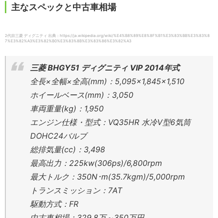
主なスペックと中古車相場
2代目三菱 ディグニティ 出典：https://ja.wikipedia.org/wiki/%E4%B8%89%E8%8F%B1%E3%83%BB%E3%83%8
7%E3%82%A3%E3%82%B0%E3%83%8B%E3%83%86%E3%82%A3
三菱 BHGY51 ディグニティ VIP 2014年式
全長×全幅×全高(mm)：5,095×1,845×1,510
ホイールベース(mm)：3,050
車両重量(kg)：1,950
エンジン仕様・型式：VQ35HR 水冷V型6気筒
DOHC24バルブ
総排気量(cc)：3,498
最高出力：225kw(306ps)/6,800rpm
最大トルク：350N･m(35.7kgm)/5,000rpm
トランスミッション：7AT
駆動方式：FR
中古車相場：329.8万～350万円