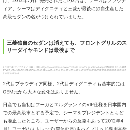
け、2012年7月に発売されたこの2台は、フーガはプラウデ
ィア、シーマはディグニティと三菱が最後に独自生産した
高級セダンの名がつけられていました。
三菱独自のセダンは消えても、フロントグリルのス
リーダイヤモンドは最後まで
2代目三菱 ディグニティ 出典：https://gazoo.com/car/newcar/vehicle_info/Pages/detail.aspx?MAKER_CD=D&CA
RTYPE_CD=37&GENERATION=02&CARNAME=%E3%83%87%E3%82%A3%E3%82%B0%E3%83%8B%E3%83%8
6%E3%82%A3
2代目プラウディア同様、2代目ディグニティも基本的には
OEM元から大きな変化はありません。
日産でも当初はフーガとエルグランドのVIP仕様を日本国内
での最高級車とする予定で、シーマをプレジデントともど
も廃止したところ、ユーザーからの反発もあって2012年4
月にフーガのストレッチ(車体延長)＆ハイブリッド専用高級