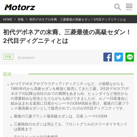
HOME
特集
初代デボネアの末裔、三菱最後の高級セダン！2代目ディグニティとは
初代デボネアの末裔、三菱最後の高級セダン！
2代目ディグニティとは
特集
2018/08/07
目次
かつてデボネアやプラウディア / ディグニティなど、小規模ながらも
1960年代から高級セダンを根強く販売してきた三菱。2代目デボネア(デ
ボネアV)以降は自社のみでの展開をあきらめ、ヒュンダイなど他社から
の需要頼みな状況となりながらも続けてきましたが、ルノー日産連合に
組み込まれる直前に日産からシーマのOEM供給を受け、最後の三菱ブラ
ンド最高級セダンとして販売されていたのが2代目ディグニティです。
最後の三菱ブランド最高級セダンは、日産 シーマのOEM
三菱独自のセダンは消えても、フロントグリルのスリーダイヤモンド
は最後まで
主なスペックと中古車相場