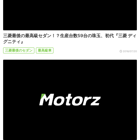
三菱最後の最高級セダン！？生産台数59台の珠玉、初代『三菱 ディ
グニティ』
三菱最後のセダン
最高級車
2018/07/20