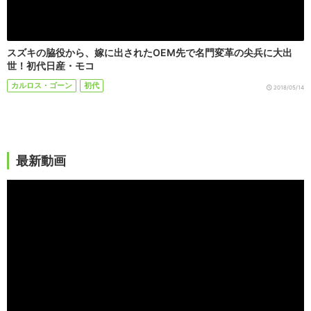
スズキの脇役から、嫁に出されたOEM先で名門変革の尖兵に大出
世！初代日産・モコ
カルロス・ゴーン
初代
2018/05/14
最新動画