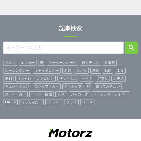
記事検索
クルマ
エコカー
車
モータースポーツ
軽トラック
営業車
レーシングカー
キャッチコピー
名言
スバル
感動
動画
ネタ
便利
オシャレ
カッコいい
リサイクル
バイク
アプリ
車中泊
キュレーション
コンセプトカー
アーカイブ
F1
知っておきたい
スーパーカー
イベント情報
2016
ジムカーナ
レーシングドライバー
FIA-F4
行ってみた！
イベント
グッズ
レース