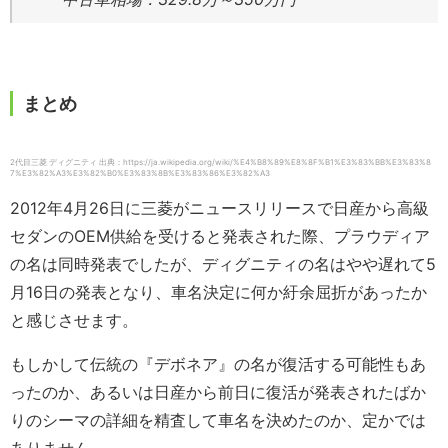
まとめ
2代目三菱 ディグニティ 出典：https://ja.wikipedia.org/wiki/%E4%B8%89%E8%8F%B1%E3%83%BB%E3%83%8
7%E3%82%A3%E3%82%B0%E3%83%8B%E3%83%86%E3%82%A3
2012年4月26日に三菱がニュースリリースで日産から高級
セダンのOEM供給を受けると発表された際、プラウディア
の名は同時発表でしたが、ディグニティの名はやや遅れて5
月16日の発表となり、車名決定に何か紆余屈折があったか
と感じさせます。
もしかして伝統の『デボネア』の名が復活する可能性もあ
ったのか、あるいは日産から前日に復活が発表されたばか
りのシーマの詳細を精査して車名を決めたのか、定かでは