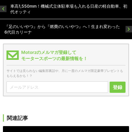
車高1,550mm！機械式立体駐車場も入れる日産の軽自動車、初
代オッティ
『足のいいやつ』から『燃費のいいやつ』へ！生まれ変わった
6代目カリーナ
Motorzのメルマガ登録して
モータースポーツの最新情報を！
サイトでは見られない編集部裏話や、月に一度のメルマガ限定豪華プレゼントも
もらえるかも！？
登録
関連記事