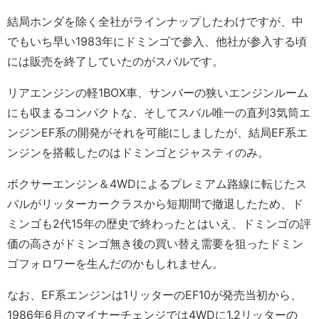
結局ホンダを除く全社がラインナップしたわけですが、中
でもいち早い1983年にドミンゴで参入、他社が参入する頃
には販売を終了していたのがスバルです。
リアエンジンの軽1BOX車、サンバーの狭いエンジンルーム
にも収まるコンパクトな、そしてスバル唯一の直列3気筒エ
ンジンEF系の開発がそれを可能にしましたが、結局EF系エ
ンジンを搭載したのはドミンゴとジャスティのみ。
ボクサーエンジン＆4WDによるプレミアム路線に転じたス
バルがリッターカークラスから短期間で撤退したため、ド
ミンゴも2代15年の歴史で終わったとはいえ、ドミンゴの評
価の高さがドミンゴ無き後の買い替え需要を狙ったドミン
ゴフォロワーを生んだのかもしれません。
なお、EF系エンジンは1リッターのEF10が発売当初から、
1986年6月のマイナーチェンジでは4WDに1.2リッターの