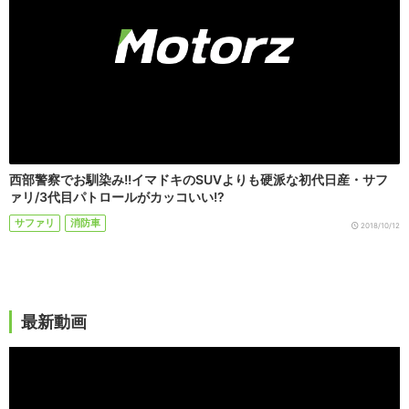
西部警察でお馴染み!!イマドキのSUVよりも硬派な初代日産・サフ
ァリ/3代目パトロールがカッコいい!?
サファリ
消防車
2018/10/12
最新動画