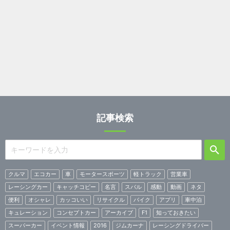
記事検索
クルマ
エコカー
車
モータースポーツ
軽トラック
営業車
レーシングカー
キャッチコピー
名言
スバル
感動
動画
ネタ
便利
オシャレ
カッコいい
リサイクル
バイク
アプリ
車中泊
キュレーション
コンセプトカー
アーカイブ
F1
知っておきたい
スーパーカー
イベント情報
2016
ジムカーナ
レーシングドライバー