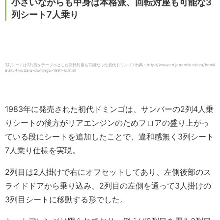
小さいながらも中身は本格派、回転対座も可能な3
列シート7人乗り
3列シートは2列目をテーブルとした回転対座も可能だった初代ドミンゴ / 出典：http://www.en.japanclassic.ru/bookl
ets/54-subaru-domingo-1991-kj.html
1983年に発売された初代ドミンゴは、サンバーの2列4人乗
りシートの後方がリアエンジンのためフロアの盛り上がっ
ている段にシートを追加したことで、違和感無く3列シート
7人乗り仕様を実現。
2列目は2人掛けで右にオフセットしてあり、左側後部のス
ライドドアから乗り込み、2列目の左側を通って3人掛けの
3列目シートに移動する形でした。