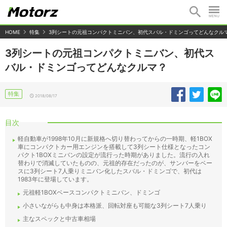
HOME
特集
3列シートの元祖コンパクトミニバン、初代スバル・ドミンゴってどんなクル
3列シートの元祖コンパクトミニバン、初代ス
バル・ドミンゴってどんなクルマ？
特集
2018/08/17
目次
軽自動車が1998年10月に新規格へ切り替わってからの一時期、軽1BOX
車にコンパクトカー用エンジンを搭載して3列シート仕様となったコン
パクト1BOXミニバンの設定が流行った時期がありました。流行の入れ
替わりで消滅していたものの、元祖的存在だったのが、サンバーをベー
スに3列シート7人乗りミニバン化したスバル・ドミンゴで、初代は
1983年に登場しています。
元祖軽1BOXベースコンパクトミニバン、ドミンゴ
小さいながらも中身は本格派、回転対座も可能な3列シート7人乗り
主なスペックと中古車相場