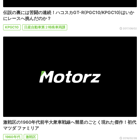
伝説の裏には苦闘の連続！ハコスカGT-R(PGC10/KPGC10)はいか
にレースへ挑んだのか？
KPGC10
日産自動車第２特殊車両課
2017/08/02
激戦区の1960年代前半大衆車戦線へ彗星のごとく現れた傑作！初代
マツダ ファミリア
1960年代
激戦区
2018/02/26