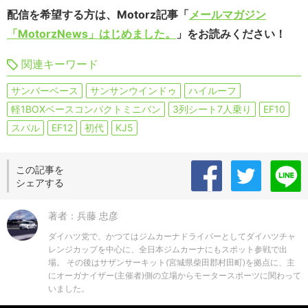
配信を希望する方は、Motorz記事「
メールマガジン
「MotorzNews」はじめました。
」をお読みください！
関連キーワード
サンバーベース
サンサンウインドゥ
ハイルーフ
軽1BOXベースコンパクトミニバン
3列シート7人乗り
EF10
スバル
EF12
初代
KJ5
この記事を
シェアする
著者：兵藤 忠彦
ダイハツ党で、かつてはジムカーナドライバーとしてダイハツチャ
レンジカップを中心に、全日本ジムカーナにもスポット参戦で出
場。 その後はサザンサーキット(宮城県柴田郡村田町)を拠点に、主
にオーガナイザー(主催者)側の立場からモータースポーツに関わって
いました。