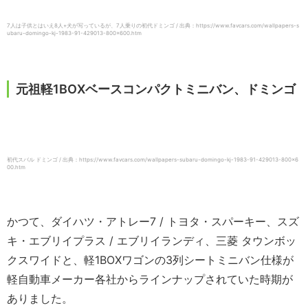
7人は子供とはいえ8人+犬が写っているが、7人乗りの初代ドミンゴ / 出典：https://www.favcars.com/wallpapers-s
ubaru-domingo-kj-1983-91-429013-800×600.htm
元祖軽1BOXベースコンパクトミニバン、ドミンゴ
初代スバル ドミンゴ / 出典：https://www.favcars.com/wallpapers-subaru-domingo-kj-1983-91-429013-800×6
00.htm
かつて、ダイハツ・アトレー7 / トヨタ・スパーキー、スズ
キ・エブリイプラス / エブリイランディ、三菱 タウンボッ
クスワイドと、軽1BOXワゴンの3列シートミニバン仕様が
軽自動車メーカー各社からラインナップされていた時期が
ありました。