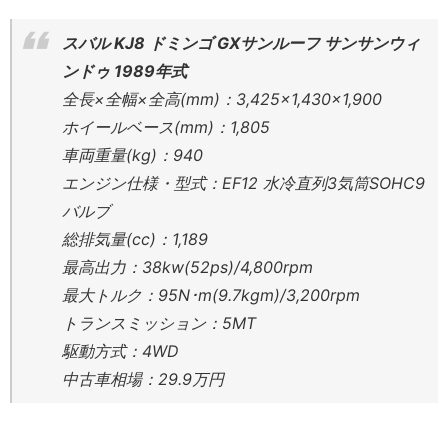
スバル KJ8 ドミンゴ GXサンルーフ サンサンウィ
ンドゥ 1989年式
全長×全幅×全高(mm)：3,425×1,430×1,900
ホイールベース(mm)：1,805
車両重量(kg)：940
エンジン仕様・型式：EF12 水冷直列3気筒SOHC9
バルブ
総排気量(cc)：1,189
最高出力：38kw(52ps)/4,800rpm
最大トルク：95N･m(9.7kgm)/3,200rpm
トランスミッション：5MT
駆動方式：4WD
中古車相場：29.9万円