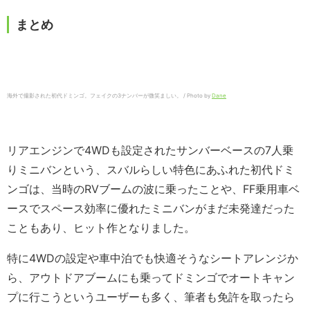
まとめ
海外で撮影された初代ドミンゴ。フェイクの3ナンバーが微笑ましい。 / Photo by
Dane
リアエンジンで4WDも設定されたサンバーベースの7人乗
りミニバンという、スバルらしい特色にあふれた初代ドミ
ンゴは、当時のRVブームの波に乗ったことや、FF乗用車ベ
ースでスペース効率に優れたミニバンがまだ未発達だった
こともあり、ヒット作となりました。
特に4WDの設定や車中泊でも快適そうなシートアレンジか
ら、アウトドアブームにも乗ってドミンゴでオートキャン
プに行こうというユーザーも多く、筆者も免許を取ったら