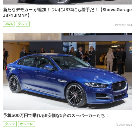
新たなデモカー が追加！ついにJB74にも着手だ！【ShowaGarage
JB74 JIMNY】
JB74
クルマ
2020/12/04
予算500万円で乗れる!!安価な5台のスーパーカーたち！
クルマ
オシャレ
2020/11/23