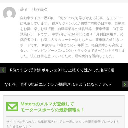
著者：猪俣義久
自動車ライター歴4年。「何か1つでも学びがある記事」をモットー
に執筆しています。 得意なジャンルは1990年前後の日本車、自動車
をお得に楽しむ経済術、自動車業界の経営戦略、新車情報、助手席
試乗レポートです。 中学2年から34年間に渡り「月刊自家用車」の
愛読者です。お気に入りのコーナーはもちろん、新車購入値引きレ
ポートです。 18歳から38歳までの20年間に、軽自動車から高級セ
ダン、キャンピングー(バンコン)やトラックまで延べ11台を所有しま
した。現在は目を患っているため、運転免許を返納しました。
RSはまるで別物!!ポルシェ911史上軽くて速かった名車3選
なぜ今、直列6気筒エンジンが採用されるようになったのか
Motorzのメルマガ登録して
モータースポーツの最新情報を！
サイトでは見られない編集部裏話や、月に一度のメルマガ限定豪華プレゼントも
もらえるかも！？