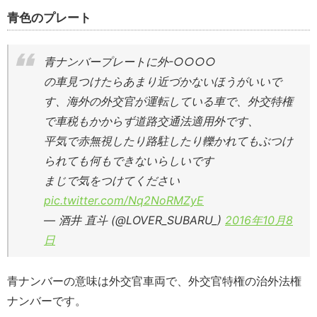
青色のプレート
青ナンバープレートに外-○○○○
の車見つけたらあまり近づかないほうがいいで
す、海外の外交官が運転している車で、外交特権
で車税もかからず道路交通法適用外です、
平気で赤無視したり路駐したり轢かれてもぶつけ
られても何もできないらしいです
まじで気をつけてください
pic.twitter.com/Nq2NoRMZyE
— 酒井 直斗 (@LOVER_SUBARU_)
2016年10月8
日
青ナンバーの意味は外交官車両で、外交官特権の治外法権
ナンバーです。