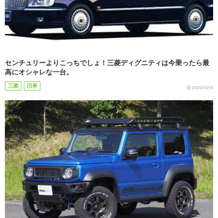
センチュリーよりこっちでしょ！三菱ディグニティは今乗ったら最
高にオシャレな一台。
三菱
旧車
2020/10/15