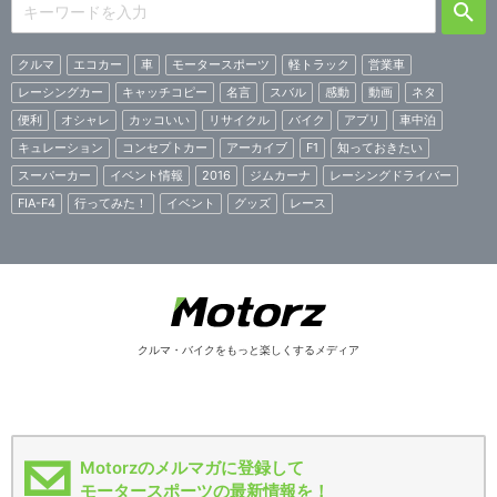
クルマ
エコカー
車
モータースポーツ
軽トラック
営業車
レーシングカー
キャッチコピー
名言
スバル
感動
動画
ネタ
便利
オシャレ
カッコいい
リサイクル
バイク
アプリ
車中泊
キュレーション
コンセプトカー
アーカイブ
F1
知っておきたい
スーパーカー
イベント情報
2016
ジムカーナ
レーシングドライバー
FIA-F4
行ってみた！
イベント
グッズ
レース
クルマ・バイクをもっと楽しくするメディア
Motorzのメルマガに登録して
モータースポーツの最新情報を！