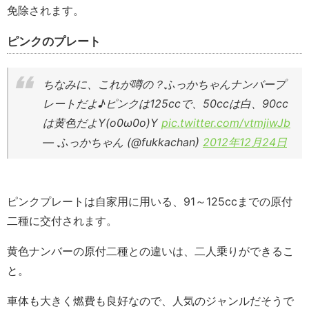
免除されます。
ピンクのプレート
ちなみに、これが噂の？ふっかちゃんナンバープ
レートだよ♪ピンクは125ccで、50ccは白、90cc
は黄色だよY(o0ω0o)Y
pic.twitter.com/vtmjiwJb
— ふっかちゃん (@fukkachan)
2012年12月24日
ピンクプレートは自家用に用いる、91～125ccまでの原付
二種に交付されます。
黄色ナンバーの原付二種との違いは、二人乗りができるこ
と。
車体も大きく燃費も良好なので、人気のジャンルだそうで