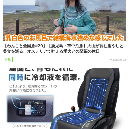
【わんこと全国旅#20】【鹿児島・車中泊旅】火山が育む癒やしと
美食を巡る、オステリアで叶える愛犬との至福の休日
特集
2026/08/07