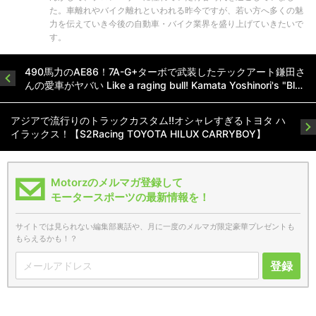
た。車離れやバイク離れといわれる昨今ですが、若い方へ多くの魅
力を伝えていき今後の自動車・バイク業界を盛り上げていきたいで
す。
490馬力のAE86！7A-G+ターボで武装したテックアート鎌田さ
んの愛車がヤバい Like a raging bull! Kamata Yoshinori's "Bl…
アジアで流行りのトラックカスタム!!オシャレすぎるトヨタ ハ
イラックス！【S2Racing TOYOTA HILUX CARRYBOY】
Motorzのメルマガ登録して
モータースポーツの最新情報を！
サイトでは見られない編集部裏話や、月に一度のメルマガ限定豪華プレゼントも
もらえるかも！？
登録