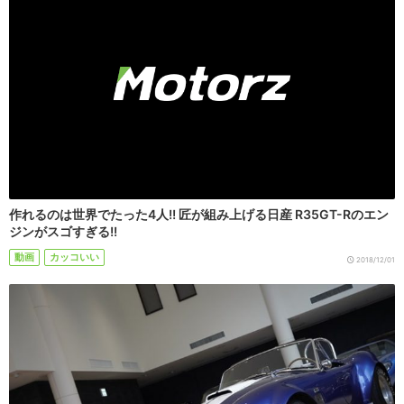
作れるのは世界でたった4人!! 匠が組み上げる日産 R35GT-Rのエン
ジンがスゴすぎる!!
動画
カッコいい
2018/12/01