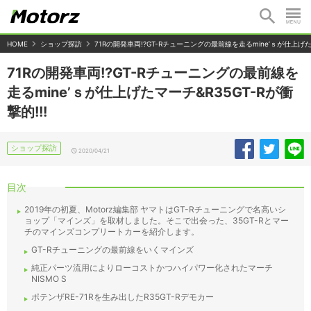
HOME
ショップ探訪
71Rの開発車両!?GT-Rチューニングの最前線を走るmine’ｓが仕上げたマ
71Rの開発車両!?GT-Rチューニングの最前線を
走るmine’ｓが仕上げたマーチ&R35GT-Rが衝
撃的!!!
ショップ探訪
2020/04/21
目次
2019年の初夏、Motorz編集部 ヤマトはGT-Rチューニングで名高いシ
ョップ「マインズ」を取材しました。そこで出会った、35GT-Rとマー
チのマインズコンプリートカーを紹介します。
GT-Rチューニングの最前線をいくマインズ
純正パーツ流用によりローコストかつハイパワー化されたマーチ
NISMO S
ポテンザRE-71Rを生み出したR35GT-Rデモカー