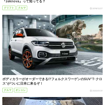
『zeknova』って知ってる？
ドリフト
クルマ
2019/12/27
ボディカラーがオーダーできる!?フォルクスワーゲンのSUV”T-クロ
ス”がついに日本に来るぞ！
クルマ
オシャレ
2020/01/31