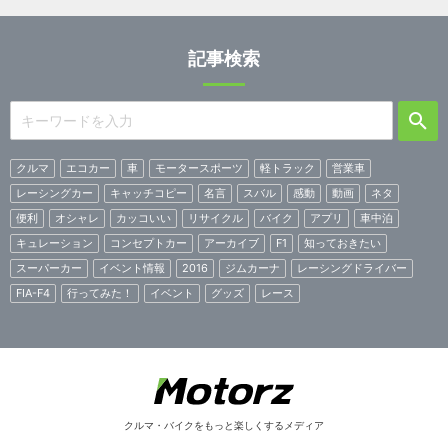
記事検索
クルマ
エコカー
車
モータースポーツ
軽トラック
営業車
レーシングカー
キャッチコピー
名言
スバル
感動
動画
ネタ
便利
オシャレ
カッコいい
リサイクル
バイク
アプリ
車中泊
キュレーション
コンセプトカー
アーカイブ
F1
知っておきたい
スーパーカー
イベント情報
2016
ジムカーナ
レーシングドライバー
FIA-F4
行ってみた！
イベント
グッズ
レース
クルマ・バイクをもっと楽しくするメディア