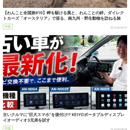
【わんこと全国旅#19】岬を駆ける風と、わんことの絆。ダイレク
トカーズ「オーステリア」で巡る、南九州・野生動物を訪ねる旅
特集
2026/08/05
古いクルマに“巨大スマホ”を後付け!? KEIYOポータブルディスプレ
イオーディオ3兄弟を試す
特集
2026/08/04