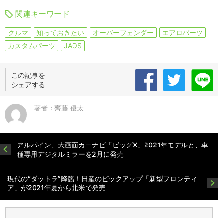
関連キーワード
クルマ
知っておきたい
オーバーフェンダー
エアロパーツ
カスタムパーツ
JAOS
この記事を
シェアする
著者：齊藤 優太
アルパイン、大画面カーナビ「ビッグX」2021年モデルと、車
種専用デジタルミラーを2月に発売！
現代の“ダットラ”降臨！日産のピックアップ「新型フロンティ
ア」が2021年夏から北米で発売