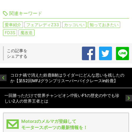
関連キーワード
愛車紹介
フェアレディZ33
カッコいい
知っておきたい
FD3S
魔改造
この記事を
シェアする
コロナ禍で消えた鈴鹿8耐はライダーにどんな思いを残したの
か【第52回MFJグランプリスーパーバイクレースin鈴鹿】
一回勝っただけで世界チャンピオン!?長いF1の歴史の中でも珍
しい2人の世界王者とは
Motorzのメルマガ登録して
モータースポーツの最新情報を！