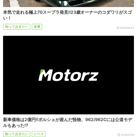
本気で走れる極上70スープラ発見!!23歳オーナーのコダワリがスゴ
い！
知っておきたい
名車
2020/09/23
新車価格は2億円!!ポルシェが産んだ怪物、962/962Cには公道モデ
ルもあった!?
知っておきたい
レース
2019/01/16