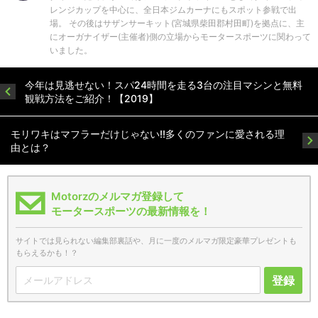
レンジカップを中心に、全日本ジムカーナにもスポット参戦で出
場。 その後はサザンサーキット(宮城県柴田郡村田町)を拠点に、主
にオーガナイザー(主催者)側の立場からモータースポーツに関わって
いました。
今年は見逃せない！スパ24時間を走る3台の注目マシンと無料
観戦方法をご紹介！【2019】
モリワキはマフラーだけじゃない!!多くのファンに愛される理
由とは？
Motorzのメルマガ登録して
モータースポーツの最新情報を！
サイトでは見られない編集部裏話や、月に一度のメルマガ限定豪華プレゼントも
もらえるかも！？
登録