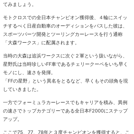
てみましょう。
モトクロスでの全日本チャンピオン獲得後、４輪にスイッ
チするべく日産自動車のオーディションをパスした彼は、
スポーツパーツ開発とツーリングカーレースを行う通称
「大森ワークス」に配属されます。
当時の大森は追浜ワークスに次ぐ２軍という扱いながら、
星野氏は当時珍しいFF車であるチェリークーペをいち早く
モノにし、速さを発揮。
「FFの星野」という異名をとるなど、早くもその頭角を現
していきました。
一方でフォーミュラカーレースでもキャリアを積み、異例
の速さでトップカテゴリーである全日本F2000にステップ
アップ。
ここで75、77、78年と３度チャンピオンを獲得すると、こ