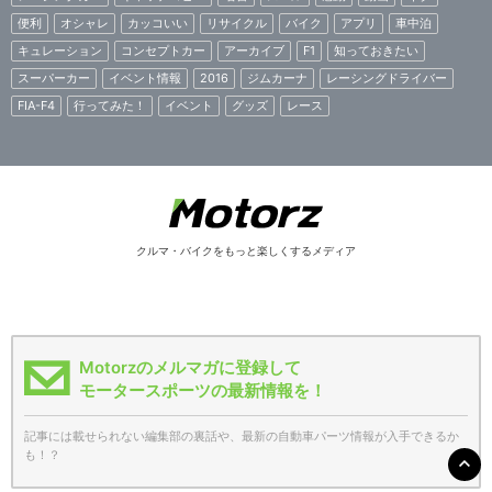
便利
オシャレ
カッコいい
リサイクル
バイク
アプリ
車中泊
キュレーション
コンセプトカー
アーカイブ
F1
知っておきたい
スーパーカー
イベント情報
2016
ジムカーナ
レーシングドライバー
FIA-F4
行ってみた！
イベント
グッズ
レース
クルマ・バイクをもっと楽しくするメディア
Motorzのメルマガに登録して
モータースポーツの最新情報を！
記事には載せられない編集部の裏話や、最新の自動車パーツ情報が入手できるか
も！？