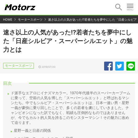
HOME
モータースポーツ
速さ以上の人気があった!?若者たちを夢中にした「日産シルビ
速さ以上の人気があった!?若者たちを夢中にし
た「日産シルビア・スーパーシルエット」の魅
力とは
モータースポーツ
2019/07/20
目次
ド派手なエアロにイナズマカラー。1970年代後半のスーパーカーブーム
に乗って、空前の人気を博した「スーパーシルエット」と呼ばれるマシ
ンたち。中でもシルビア・スーパーシルエットは、日本一速い男・星野
一義が豪快に乗り回したことで、多くの若者を虜にしていきました。チ
ャンピオンになった訳でもなく、戦績も圧倒的なものではありません
が、今でもカルト的人気を誇るこのモンスターマシン！その魅力に改め
て迫ります。
星野一義と日産の関係