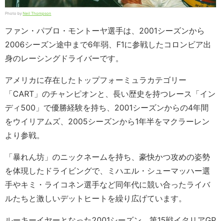
Photo by
Neil Thompson
ファン・パブロ・モントーヤ選手は、2001シーズンから
2006シーズン途中まで6年弱、F1に参戦したコロンビア出
身のレーシングドライバーです。
アメリカに存在したトップフォーミュラカテゴリー
「CART」のチャンピオンと、長い歴史を持つレース「イン
ディ500」で優勝経験を持ち、2001シーズンからの4年間
をウイリアムズ、2005シーズンから1年半をマクラーレン
より参戦。
「暴れん坊」のニックネームを持ち、豪快かつ攻めの姿勢
を体現したドライビングで、ミハエル・シューマッハー選
手やキミ・ライコネン選手など同年代に競い合ったライバ
ルたちと激しいデットヒートを繰り広げています。
ルーキーイヤーとなった2001シーズン、第15戦イタリアGP