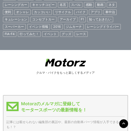
レーシングカー
キャッチコピー
名言
スバル
感動
動画
ネタ
便利
オシャレ
カッコいい
リサイクル
バイク
アプリ
車中泊
キュレーション
コンセプトカー
アーカイブ
F1
知っておきたい
スーパーカー
イベント情報
2016
ジムカーナ
レーシングドライバー
FIA-F4
行ってみた！
イベント
グッズ
レース
クルマ・バイクをもっと楽しくするメディア
Motorzのメルマガに登録して
モータースポーツの最新情報を！
記事には載せられない編集部の裏話や、最新の自動車パーツ情報が入手できるか
も！？