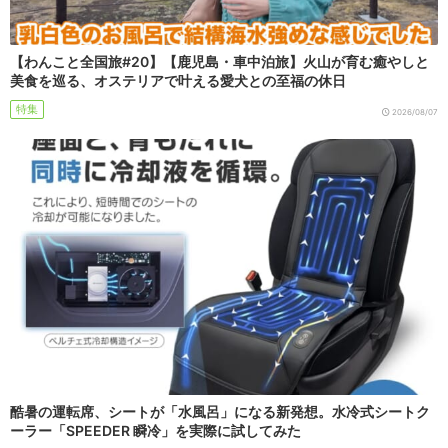
【わんこと全国旅#20】【鹿児島・車中泊旅】火山が育む癒やしと
美食を巡る、オステリアで叶える愛犬との至福の休日
特集
2026/08/07
酷暑の運転席、シートが「水風呂」になる新発想。水冷式シートク
ーラー「SPEEDER 瞬冷」を実際に試してみた