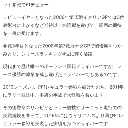
ット参戦でF1デビュー。
デビューイヤーとなった2006年第15戦イタリアGPでは3位
表彰台に上がるなど期待以上の活躍を遂げて、周囲の期待
を一身に受けます。
参戦3年目となった2008年第7戦カナダGPで初優勝をつか
みとり、シリーズランキング4位に輝く活躍。
現代まで歴代唯一のポーランド国籍ドライバーですが、レ
ース優勝の偉業を成し遂げたドライバーでもあるのです。
2010シーズンまでF1レギュラー参戦を続けたのち、2011年
にラリー競技中、不慮の事故で大怪我を負います。
その後懸命のリハビリとラリー競技やサーキット走行での
実戦経験を養って、2019年にはウイリアムズより再びF1レ
ギュラー参戦を実現した実績を持つドライバーです