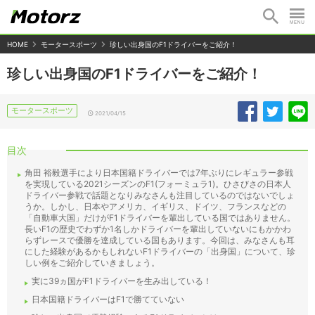
HOME
モータースポーツ
珍しい出身国のF1ドライバーをご紹介！
珍しい出身国のF1ドライバーをご紹介！
モータースポーツ
2021/04/15
目次
角田 裕毅選手により日本国籍ドライバーでは7年ぶりにレギュラー参戦
を実現している2021シーズンのF1(フォーミュラ1)。ひさびさの日本人
ドライバー参戦で話題となりみなさんも注目しているのではないでしょ
うか。しかし、日本やアメリカ、イギリス、ドイツ、フランスなどの
「自動車大国」だけがF1ドライバーを輩出している国ではありません。
長いF1の歴史でわずか1名しかドライバーを輩出していないにもかかわ
らずレースで優勝を達成している国もあります。今回は、みなさんも耳
にした経験があるかもしれないF1ドライバーの「出身国」について、珍
しい例をご紹介していきましょう。
実に39ヵ国がF1ドライバーを生み出している！
日本国籍ドライバーはF1で勝てていない