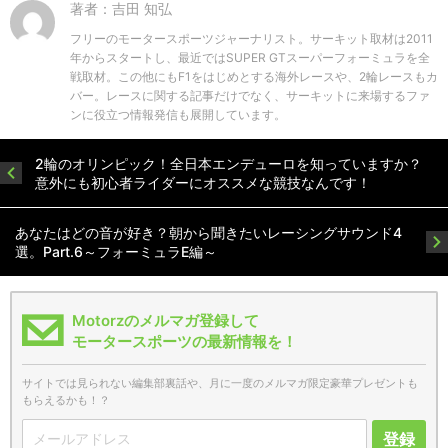
著者：吉田 知弘
フリーのモータースポーツジャーナリスト。サーキット取材は2011
年からスタートし、最近ではSUPER GTスーパーフォーミュラを全
戦取材。この他にもF1をはじめとする海外レースや、2輪レースもカ
バー。レースに関する記事だけでなく、サーキットに来場するファ
ンに役立つ情報発信も展開しています。
2輪のオリンピック！全日本エンデューロを知っていますか？
意外にも初心者ライダーにオススメな競技なんです！
あなたはどの音が好き？朝から聞きたいレーシングサウンド4
選。Part.6～フォーミュラE編～
Motorzのメルマガ登録して
モータースポーツの最新情報を！
サイトでは見られない編集部裏話や、月に一度のメルマガ限定豪華プレゼントも
もらえるかも！？
登録