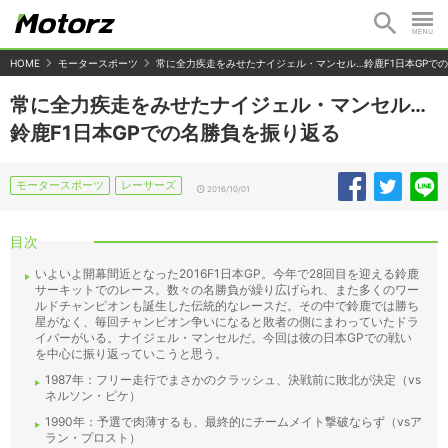
HOME
モータースポーツ
常に全力疾走をみせたナイジェル・マンセル…鈴鹿F1日本GPで
常に全力疾走をみせたナイジェル・マンセル…
鈴鹿F1日本GPでの名勝負を振り返る
モータースポーツ
レーサーズ
2016/10/01
目次
いよいよ開幕間近となった2016F1日本GP。今年で28回目を迎える鈴鹿
サーキットでのレース。数々の名勝負が繰り広げられ、また多くのワー
ルドチャンピオンも誕生した伝統的なレースだ。その中で鈴鹿では勝ち
星がなく、毎回チャンピオン争いになると敗者の側にまわっていたドラ
イバーがいる。ナイジェル・マンセルだ。今回は彼の日本GPでの戦い
を中心に振り返っていこうと思う。
1987年：フリー走行でまさかのクラッシュ、決戦前に敗北が決定（vs
ネルソン・ピケ）
1990年：予選で肉薄するも、最終的にチームメイト撃破ならず（vsア
ラン・プロスト）