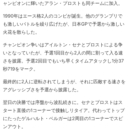
ャンピオンに輝いたアラン・プロストも同チームに加入。
1990年はエース格2人のコンビが誕生。他のグランプリで
も激しいバトルを繰り広げたが、日本GPで予選から激しい
火花を散らした。
チャンピオン争いはアイルトン・セナとプロストによる争
いとなっていたが、予選1回目から2人の間に割って入る速
さを披露。予選2回目でもいち早くタイムアタックし1分37
秒719をマーク。
最終的に2人に逆転されてしまうが、それに匹敵する速さを
アグレッシブさを予選から披露した。
翌日の決勝では序盤から波乱続きに。セナとプロストはス
タート直後の1コーナーで接触しリタイア。代わってトップ
にたったゲルハルト・ベルガーは2周目の1コーナーでスピ
ンアウト。