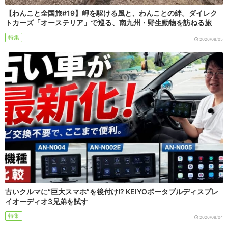
【わんこと全国旅#19】岬を駆ける風と、わんことの絆。ダイレク
トカーズ「オーステリア」で巡る、南九州・野生動物を訪ねる旅
特集
2026/08/05
古いクルマに“巨大スマホ”を後付け!? KEIYOポータブルディスプレ
イオーディオ3兄弟を試す
特集
2026/08/04