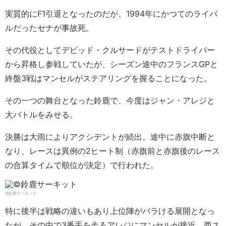
実質的にF1引退となったのだが、1994年にかつてのライバ
ルだったセナが事故死。
その代役としてデビッド・クルサードがテストドライバー
から昇格し参戦していたが、シーズン途中のフランスGPと
終盤3戦はマンセルがステアリングを握ることになった。
その一つの舞台となった鈴鹿で、今度はジャン・アレジと
大バトルをみせる。
決勝は大雨によりアクシデントが続出。途中に赤旗中断と
なり、レースは異例の2ヒート制（赤旗前と赤旗後のレース
の合算タイムで順位が決定）で行われた。
©鈴鹿サーキット
特に後半は戦略の違いもあり上位陣がバラける展開となっ
たが、その中で3番手を走るアレジにマンセルが接近。西ス