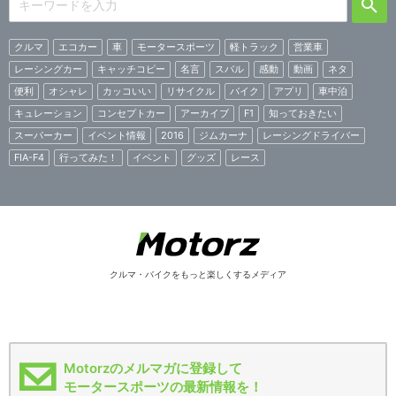
クルマ
エコカー
車
モータースポーツ
軽トラック
営業車
レーシングカー
キャッチコピー
名言
スバル
感動
動画
ネタ
便利
オシャレ
カッコいい
リサイクル
バイク
アプリ
車中泊
キュレーション
コンセプトカー
アーカイブ
F1
知っておきたい
スーパーカー
イベント情報
2016
ジムカーナ
レーシングドライバー
FIA-F4
行ってみた！
イベント
グッズ
レース
クルマ・バイクをもっと楽しくするメディア
Motorzのメルマガに登録して
モータースポーツの最新情報を！