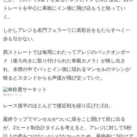
トレートを中心に果敢にイン側に飛び込もうと狙ってい
く。
しかしアレジも名門フェラーリに表彰台をもたらすべく一
歩も引かない。
西ストレートでは毎周にわたってアレジのバックオンボー
ド（後ろ向きに取り付けられた車載カメラ）が映し出さ
れ、水煙の中でパッとイン側に現れるマンセルのマシンが
映るとスタンドからも声援が飛び交っていた。
©鈴鹿サーキット
レース後半のほとんどで接近戦を繰り広げた2台。
最終ラップでマンセルがついに扉をこじ開けて前に出る
が、2ヒート制合計タイムを考えると、アレジに対して5秒
以上の差をつけないといけなかったため、最終的に3位はア