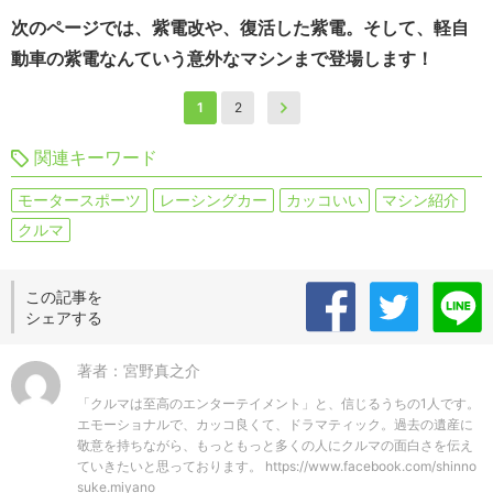
次のページでは、紫電改や、復活した紫電。そして、軽自
動車の紫電なんていう意外なマシンまで登場します！
1
2
関連キーワード
モータースポーツ
レーシングカー
カッコいい
マシン紹介
クルマ
この記事を
シェアする
著者：宮野真之介
「クルマは至高のエンターテイメント」と、信じるうちの1人です。
エモーショナルで、カッコ良くて、ドラマティック。過去の遺産に
敬意を持ちながら、もっともっと多くの人にクルマの面白さを伝え
ていきたいと思っております。 https://www.facebook.com/shinno
suke.miyano