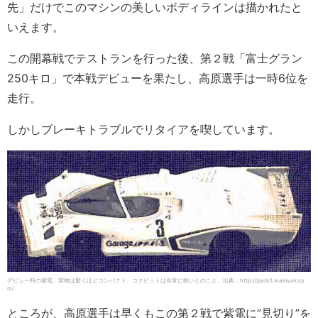
先」だけでこのマシンの美しいボディラインは描かれたと
いえます。
この開幕戦でテストランを行った後、第２戦「富士グラン
250キロ」で本戦デビューを果たし、高原選手は一時6位を
走行。
しかしブレーキトラブルでリタイアを喫しています。
デビュー時の紫電。実物は驚くほどコンパクト、コクピットは非常に狭いとのこと。出典：http://park3.wakwak.co
m/
ところが、高原選手は早くもこの第２戦で紫電に”見切り”を