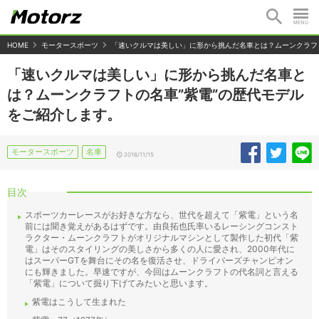
HOME
モータースポーツ
「速いクルマは美しい」に形から挑んだ名車とは？ムーンクラフ
「速いクルマは美しい」に形から挑んだ名車と
は？ムーンクラフトの名車”紫電”の歴代モデル
をご紹介します。
モータースポーツ
名車
2016/11/15
目次
スポーツカーレースがお好きな方なら、世代を超えて「紫電」という名
前には聞き覚えがあるはずです。由良拓也氏率いるレーシングコンスト
ラクター・ムーンクラフトがオリジナルマシンとして製作した初代「紫
電」はそのスタイリングの美しさから多くの人に愛され、2000年代に
はスーパーGTを舞台にその名を復活させ、ドライバーズチャンピオン
にも輝きました。早速ですが、今回はムーンクラフトの代名詞と言える
「紫電」について掘り下げてみたいと思います。
紫電はこうして生まれた