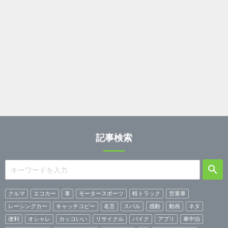
記事検索
クルマ
エコカー
車
モータースポーツ
軽トラック
営業車
レーシングカー
キャッチコピー
名言
スバル
感動
動画
ネタ
便利
オシャレ
カッコいい
リサイクル
バイク
アプリ
車中泊