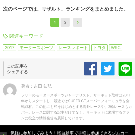
次のページでは、リザルト、ランキングをまとめました。
1
2
関連キーワード
2017
モータースポーツ
レースレポート
トヨタ
WRC
この記事を
シェアする
著者：吉田 知弘
フリーのモータースポーツジャーナリスト。サーキット取材は2011
年からスタートし、最近ではSUPER GTスーパーフォーミュラを全
戦取材。この他にもF1をはじめとする海外レースや、2輪レースもカ
バー。レースに関する記事だけでなく、サーキットに来場するファ
ンに役立つ情報発信も展開しています。
気軽に参加してみよう！軽自動車で手軽に参加できるジムカー