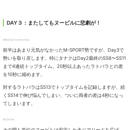
DAY３：またしてもヌービルに悲劇が！
©︎Red Bull Content Pool
前半はあまり元気がなかったM-SPORT勢ですが、Day3で
勢いを取り戻します。特にタナクはDay2最終のSS8〜SS11
まで4連続トップタイム。20秒以上あったラトバラとの差
を10秒に縮めます。
対するラトバラはSS13でトップタイムを記録しますが、続
くSS14で伸び悩んでしまい、ついに両者の差は4秒になっ
てしまいます。
©︎TOYOTA
その間も首位のヌービルは安定した走りでリードを広げ、