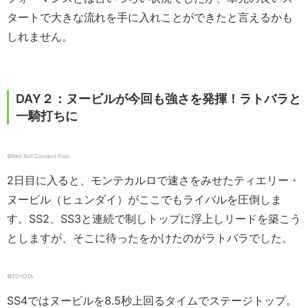
タートで大きな流れを手に入れことができたと言えるかも
しれません。
DAY２：ヌービルが今回も強さを発揮！ラトバラと
一騎打ちに
©︎Red Bull Content Pool
2日目に入ると、モンテカルロで速さをみせたティエリー・
ヌービル（ヒュンダイ）がここでもライバルを圧倒しま
す。SS2、SS3と連続で制しトップに浮上しリードを築こう
としますが、そこに待ったをかけたのがラトバラでした。
©︎TOYOTA
SS4ではヌービルを8.5秒上回るタイムでステージトップ。