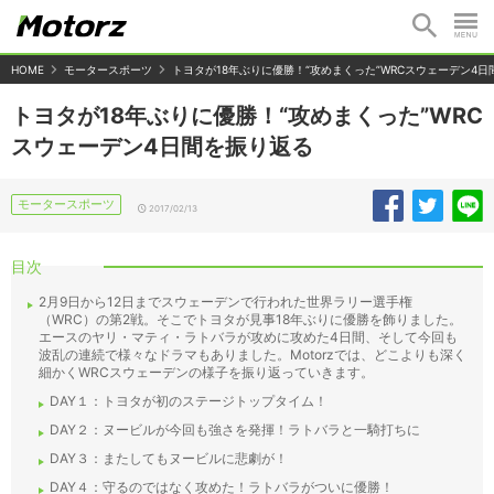
HOME
モータースポーツ
トヨタが18年ぶりに優勝！“攻めまくった”WRCスウェーデン4
トヨタが18年ぶりに優勝！“攻めまくった”WRC
スウェーデン4日間を振り返る
モータースポーツ
2017/02/13
目次
2月9日から12日までスウェーデンで行われた世界ラリー選手権
（WRC）の第2戦。そこでトヨタが見事18年ぶりに優勝を飾りました。
エースのヤリ・マティ・ラトバラが攻めに攻めた4日間、そして今回も
波乱の連続で様々なドラマもありました。Motorzでは、どこよりも深く
細かくWRCスウェーデンの様子を振り返っていきます。
DAY１：トヨタが初のステージトップタイム！
DAY２：ヌービルが今回も強さを発揮！ラトバラと一騎打ちに
DAY３：またしてもヌービルに悲劇が！
DAY４：守るのではなく攻めた！ラトバラがついに優勝！