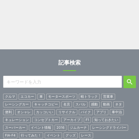
記事検索
クルマ
エコカー
車
モータースポーツ
軽トラック
営業車
レーシングカー
キャッチコピー
名言
スバル
感動
動画
ネタ
便利
オシャレ
カッコいい
リサイクル
バイク
アプリ
車中泊
キュレーション
コンセプトカー
アーカイブ
F1
知っておきたい
スーパーカー
イベント情報
2016
ジムカーナ
レーシングドライバー
FIA-F4
行ってみた！
イベント
グッズ
レース