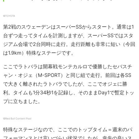
©︎TOYOTA
第2戦のスウェーデンはスーパーSSからスタート。通常は1
台ずつ走ってタイムを計測しますが、スーパーSSではスタ
ジアム会場で2台同時に走行。走行距離も非常に短い（今回
は1.9km）特殊なステージです。
ここでラトバラは開幕戦モンテカルロで優勝したセバスチ
ャン・オジェ（M-SPORT）と同じ組で走行。前回は各SS
で大きく離されたラトバラでしたが、ここでオジェに勝
利。タイムも1分34秒1を記録し、そのままDay1で暫定トッ
プに立ちました。
©︎Red Bull Content Pool
特殊なステージなので、ここでのトップタイム＝週末のパ
フォーマンスとは言いづらい状況でしたが、幸先の良いス