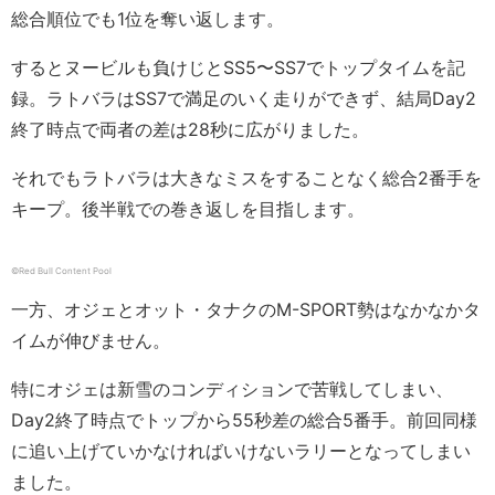
総合順位でも1位を奪い返します。
するとヌービルも負けじとSS5〜SS7でトップタイムを記
録。ラトバラはSS7で満足のいく走りができず、結局Day2
終了時点で両者の差は28秒に広がりました。
それでもラトバラは大きなミスをすることなく総合2番手を
キープ。後半戦での巻き返しを目指します。
©︎Red Bull Content Pool
一方、オジェとオット・タナクのM-SPORT勢はなかなかタ
イムが伸びません。
特にオジェは新雪のコンディションで苦戦してしまい、
Day2終了時点でトップから55秒差の総合5番手。前回同様
に追い上げていかなければいけないラリーとなってしまい
ました。