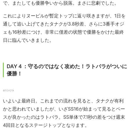
で、またしても優勝争いから脱落。まさに悲劇でした。
これによりヌービルが暫定トップに返り咲きますが、1日を
通して追い上げてきたタナクが3.8秒差、さらに3番手オジ
ェも16秒差につけ、非常に僅差の状態で優勝をかけた最終
日に臨んでいきました。
DAY４：守るのではなく攻めた！ラトバラがついに
優勝！
©︎TOYOTA
いよいよ最終日。これまでの流れを見ると、タナクが有利
かと思われていましたが、いざSS16が始まって見るとペー
スが良かったのはラトバラ。SS単体で7.1秒の差をつけ週末
4回目となるステージトップとなります。