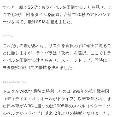
すると、続くSS17でもライバルを圧倒する走りを見せ、こ
こでも9秒上回るタイムを記録。合計で20秒のアドバンテ
ージを得て、最終SS18を迎えました。
©︎TOYOTA
これだけの差があれば、リスクを背負わずに確実に走るこ
とに徹しますが、ラトバラは「攻め」を選択。ここでもラ
イバルを圧倒する速さをみせ、ステージトップ。同時にト
ヨタ復帰2戦目での優勝を決めました。
©︎Red Bull Content Pool
トヨタがWRCで最後に勝利したのは1999年の第11戦中国
（ディディエ・オリオールがドライブ）以来18年ぶり、ま
た日本車がWRCに勝つのは2005年のスバル（ペター・ソ
ルベルグがドライブ）以来12年ぶりの快挙となりました。