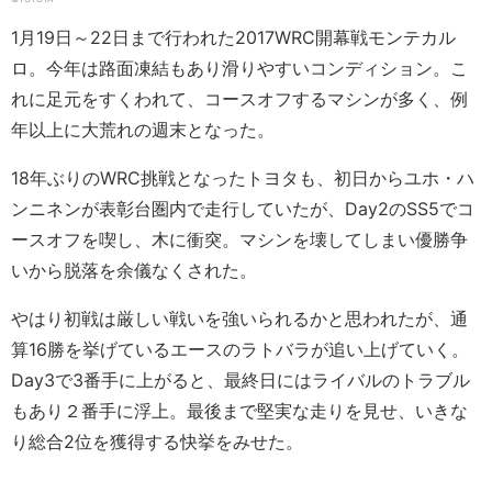
1月19日～22日まで行われた2017WRC開幕戦モンテカル
ロ。今年は路面凍結もあり滑りやすいコンディション。こ
れに足元をすくわれて、コースオフするマシンが多く、例
年以上に大荒れの週末となった。
18年ぶりのWRC挑戦となったトヨタも、初日からユホ・ハ
ンニネンが表彰台圏内で走行していたが、Day2のSS5でコ
ースオフを喫し、木に衝突。マシンを壊してしまい優勝争
いから脱落を余儀なくされた。
やはり初戦は厳しい戦いを強いられるかと思われたが、通
算16勝を挙げているエースのラトバラが追い上げていく。
Day3で3番手に上がると、最終日にはライバルのトラブル
もあり２番手に浮上。最後まで堅実な走りを見せ、いきな
り総合2位を獲得する快挙をみせた。