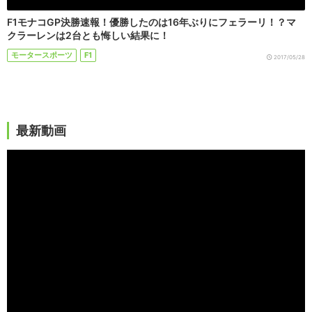
F1モナコGP決勝速報！優勝したのは16年ぶりにフェラーリ！？マ
クラーレンは2台とも悔しい結果に！
モータースポーツ
F1
2017/05/28
最新動画