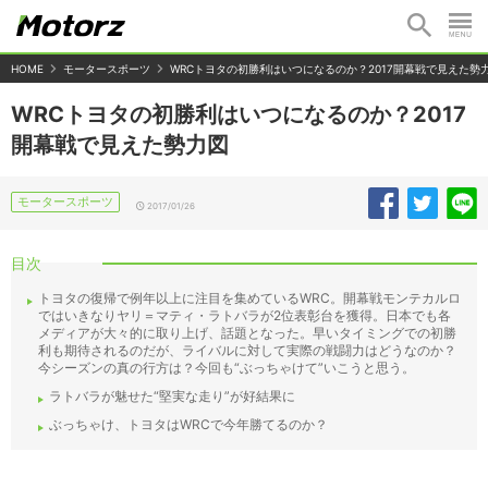
HOME
モータースポーツ
WRCトヨタの初勝利はいつになるのか？2017開幕戦で見えた勢
WRCトヨタの初勝利はいつになるのか？2017
開幕戦で見えた勢力図
モータースポーツ
2017/01/26
目次
トヨタの復帰で例年以上に注目を集めているWRC。開幕戦モンテカルロ
ではいきなりヤリ＝マティ・ラトバラが2位表彰台を獲得。日本でも各
メディアが大々的に取り上げ、話題となった。早いタイミングでの初勝
利も期待されるのだが、ライバルに対して実際の戦闘力はどうなのか？
今シーズンの真の行方は？今回も“ぶっちゃけて”いこうと思う。
ラトバラが魅せた“堅実な走り”が好結果に
ぶっちゃけ、トヨタはWRCで今年勝てるのか？