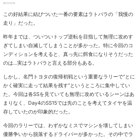
©︎TOYOTA
この好結果に結びついた一番の要素はラトバラの「我慢の
走り」だった。
昨年までは、ついついトップ逆転を目指して無理に攻めす
ぎてしまい自滅してしまうことが多かった。特に今回のコ
ンディションを考えると、真っ先に餌食になりそうだった
のは…実はラトバラと言える部分もある。
しかし、名門トヨタの復帰初戦という重要なラリーで“とに
かく確実に走って結果を残す”というところに集中してい
た。今回は各SSを見ていても無理に攻めているシーンはあ
まりなく、Day4のSS15では先のことを考えてタイヤを温
存していたのが印象的だった。
今回のラリーでは、わずかなミスでマシンを壊してしまい
優勝争いから脱落するドライバーが多かった。その中でラ