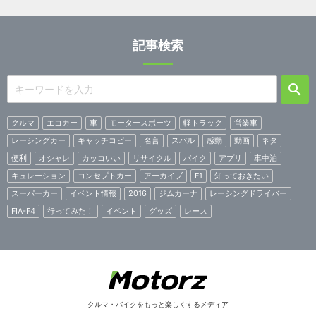
記事検索
クルマ
エコカー
車
モータースポーツ
軽トラック
営業車
レーシングカー
キャッチコピー
名言
スバル
感動
動画
ネタ
便利
オシャレ
カッコいい
リサイクル
バイク
アプリ
車中泊
キュレーション
コンセプトカー
アーカイブ
F1
知っておきたい
スーパーカー
イベント情報
2016
ジムカーナ
レーシングドライバー
FIA-F4
行ってみた！
イベント
グッズ
レース
クルマ・バイクをもっと楽しくするメディア