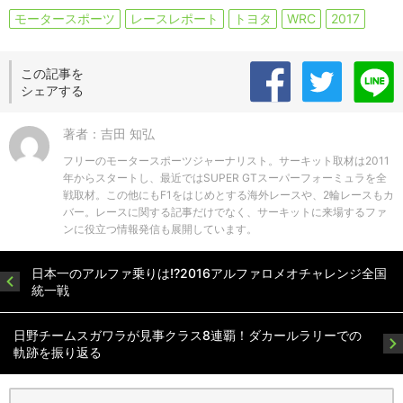
モータースポーツ
レースレポート
トヨタ
WRC
2017
この記事を
シェアする
著者：吉田 知弘
フリーのモータースポーツジャーナリスト。サーキット取材は2011
年からスタートし、最近ではSUPER GTスーパーフォーミュラを全
戦取材。この他にもF1をはじめとする海外レースや、2輪レースもカ
バー。レースに関する記事だけでなく、サーキットに来場するファ
ンに役立つ情報発信も展開しています。
日本一のアルファ乗りは!?2016アルファロメオチャレンジ全国
統一戦
日野チームスガワラが見事クラス8連覇！ダカールラリーでの
軌跡を振り返る