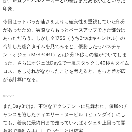
が、正直ライバルメーカーとの差はまだあるかなといった
印象。
今回はラトバラが速さをよりも確実性を重視していた部分
があったため、実際ならもっとペースアップできた部分は
あっただろう。しかし全17SS（うち2つはキャンセル）の
合計した総合タイムを見てみると、優勝したセバスチャ
ン・オジェ（M-SPORT）とは2分15秒もの差がついてしま
った。さらにオジェはDay2で一度スタックし40秒もタイム
ロス。もしそれがなかったことを考えると、もっと差が広
がる計算になる。
©︎TOYOTA
またDay3では、不運なアクシデントに見舞われ、優勝のチ
ャンスを逃したティエリー・ヌービル（ヒュンダイ）にし
ても、着実に最終日まで走っていればオジェを上回って開
幕戦で勝利を手にしていたことは確実。