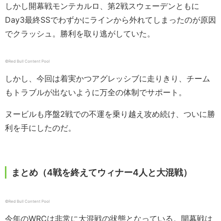
しかし開幕戦モンテカルロ、第2戦スウェーデンともに
Day3最終SSでわずかにラインから外れてしまったのが原因
でクラッシュ。勝利を取り逃がしていた。
©︎Red Bull Content Pool
しかし、今回は着実かつアグレッシブに走りきり、チーム
もトラブルが出ないように万全の体制でサポート。
ヌービルも序盤2戦での不運を乗り越え攻め続け、ついに勝
利を手にしたのだ。
まとめ（4戦を終えてウィナー4人と大混戦）
©︎Red Bull Content Pool
今年のWRCは非常に大混戦の状態となっている。開幕戦は