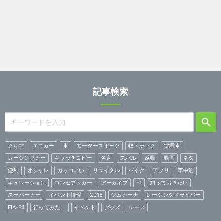
記事検索
クルマ
エコカー
車
モータースポーツ
軽トラック
営業車
レーシングカー
キャッチコピー
名言
スバル
感動
動画
ネタ
便利
オシャレ
カッコいい
リサイクル
バイク
アプリ
車中泊
キュレーション
コンセプトカー
アーカイブ
F1
知っておきたい
スーパーカー
イベント情報
2016
ジムカーナ
レーシングドライバー
FIA-F4
行ってみた！
イベント
グッズ
レース