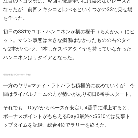
注目のトヨタ勢は、今回も優勝争いには絡めないレースと
なったが、前回メキシコと比べるといくつかのSSで見せ場
を作った。
初日のSS1でユホ・ハンニネンが橋の欄干（らんかん）にヒ
ット。マシン事態は大きな損傷はなかったものの右のタイ
ヤ2本がパンク。1本しかスペアタイヤを持っていなかった
ハンニネンはリタイアとなった。
©︎Red Bull Content Pool
一方のヤリ=マティ・ラトバラも積極的に攻めていくが、今
回はライバルチームの方が勢いがあり初日6番手スタート。
それでも、Day2からペースが安定し4番手に浮上すると、
ボーナスポイントがもらえるDay3最終のSS10では見事ト
ップタイムを記録。総合4位でラリーを終えた。