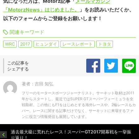
気になった方は、Motorz記事「
メールマガジン
「MotorzNews」はじめました。
」をお読みいただくか、
以下のフォームからご登録をお願いします！
関連キーワード
WRC
2017
ヒュンダイ
レースレポート
トヨタ
この記事を
シェアする
著者：吉田 知弘
フリーのモータースポーツジャーナリスト。サーキット取材は2011
年からスタートし、最近ではSUPER GTスーパーフォーミュラを全
戦取材。この他にもF1をはじめとする海外レースや、2輪レースもカ
バー。レースに関する記事だけでなく、サーキットに来場するファ
ンに役立つ情報発信も展開しています。
過去最大級に荒れたレース！スーパーGT2017開幕戦を一挙振
り返り！