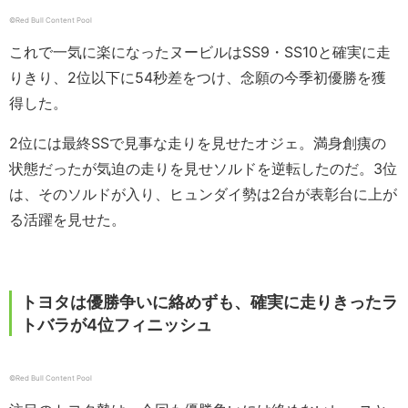
©︎Red Bull Content Pool
これで一気に楽になったヌービルはSS9・SS10と確実に走
りきり、2位以下に54秒差をつけ、念願の今季初優勝を獲
得した。
2位には最終SSで見事な走りを見せたオジェ。満身創痍の
状態だったが気迫の走りを見せソルドを逆転したのだ。3位
は、そのソルドが入り、ヒュンダイ勢は2台が表彰台に上が
る活躍を見せた。
トヨタは優勝争いに絡めずも、確実に走りきったラ
トバラが4位フィニッシュ
©︎Red Bull Content Pool