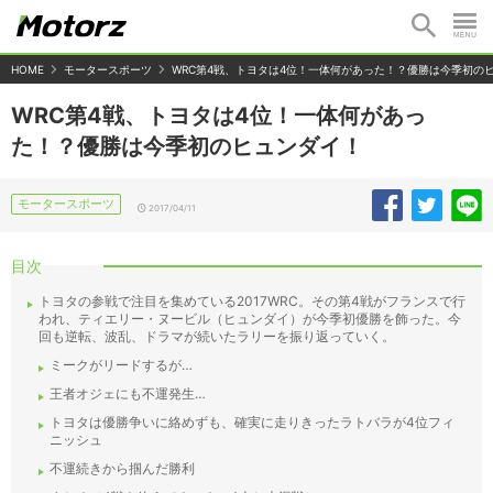
HOME
モータースポーツ
WRC第4戦、トヨタは4位！一体何があった！？優勝は今季初の
WRC第4戦、トヨタは4位！一体何があっ
た！？優勝は今季初のヒュンダイ！
モータースポーツ
2017/04/11
目次
トヨタの参戦で注目を集めている2017WRC。その第4戦がフランスで行
われ、ティエリー・ヌービル（ヒュンダイ）が今季初優勝を飾った。今
回も逆転、波乱、ドラマが続いたラリーを振り返っていく。
ミークがリードするが…
王者オジェにも不運発生…
トヨタは優勝争いに絡めずも、確実に走りきったラトバラが4位フィ
ニッシュ
不運続きから掴んだ勝利