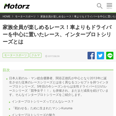
HOME
モータースポーツ
家族全員が楽しめるレース！車よりもドライバーを中心に置いた
家族全員が楽しめるレース！車よりもドライバ
ーを中心に置いたレース、インタープロトシリ
ーズとは
モータースポーツ
クルマ
2017/06/26
目次
日本人初のル・マン総合優勝者、関谷正徳氏が中心となり2013年に誕
生させた従来のレースシリーズとは全く異なるコンセプトを持つインタ
ープロトシリーズ。5年目の今シーズンからは女性ドライバーだけのレ
ースシリーズ「競争女子！！」も併催され、まだまだ成長を続けていま
す。そんなインタープロトシリーズをご紹介します。
インタープロトシリーズってどんなレース？
「戦わせる」ために生まれたマシンKuruma
インタープロトシリーズの魅力