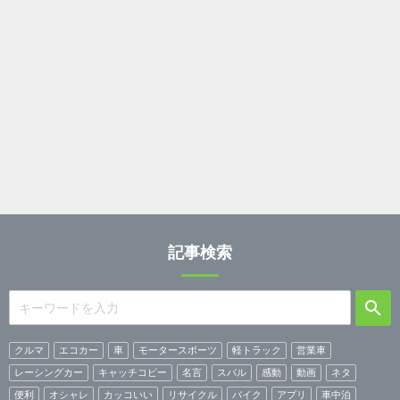
記事検索
クルマ
エコカー
車
モータースポーツ
軽トラック
営業車
レーシングカー
キャッチコピー
名言
スバル
感動
動画
ネタ
便利
オシャレ
カッコいい
リサイクル
バイク
アプリ
車中泊