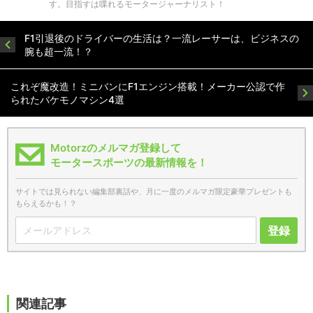
す。目指すは喋れるモータージャーナリスト！
F1引退後のドライバーの生活は？一流レーサーは、ビジネスの
腕も超一流！？
これぞ魔改造！ミニバンにF1エンジン搭載！メーカー公認で作
られたバケモノマシン4選
Motorzのメルマガ登録して
モータースポーツの最新情報を！
サイトでは見られない編集部裏話や、月に一度のメルマガ限定豪華プレゼントも
もらえるかも！？
登録
関連記事