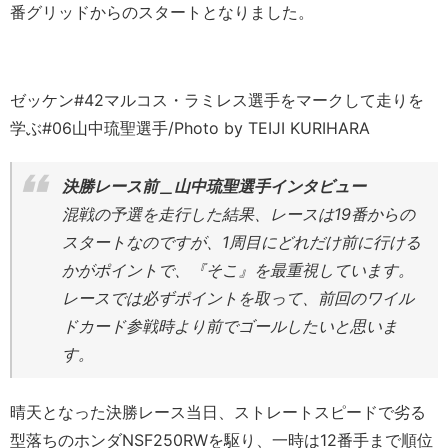
番グリッドからのスタートとなりました。
ゼッケン#42マルコス・ラミレス選手をマークして走りを
学ぶ#06山中琉聖選手/Photo by TEIJI KURIHARA
決勝レース前＿山中琉聖選手インタビュー
混戦の予選を走行した結果、レースは19番からの
スタートなのですが、1周目にどれだけ前に行ける
かがポイントで、『そこ』を最重視しています。
レースでは必ずポイントを取って、前回のワイル
ドカード参戦時より前でゴールしたいと思いま
す。
晴天となった決勝レース当日、ストレートスピードで劣る
型落ちのホンダNSF250RWを駆り、一時は12番手まで順位