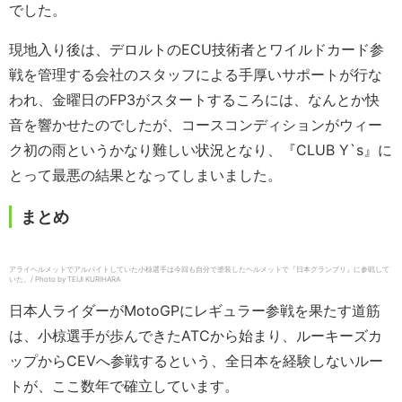
でした。
現地入り後は、デロルトのECU技術者とワイルドカード参
戦を管理する会社のスタッフによる手厚いサポートが行な
われ、金曜日のFP3がスタートするころには、なんとか快
音を響かせたのでしたが、コースコンディションがウィー
ク初の雨というかなり難しい状況となり、『CLUB Y`s』に
とって最悪の結果となってしまいました。
まとめ
アライヘルメットでアルバイトしていた小椋選手は今回も自分で塗装したヘルメットで『日本グランプリ』に参戦して
いた。/ Photo by TEIJI KURIHARA
日本人ライダーがMotoGPにレギュラー参戦を果たす道筋
は、小椋選手が歩んできたATCから始まり、ルーキーズカ
ップからCEVへ参戦するという、全日本を経験しないルー
トが、ここ数年で確立しています。