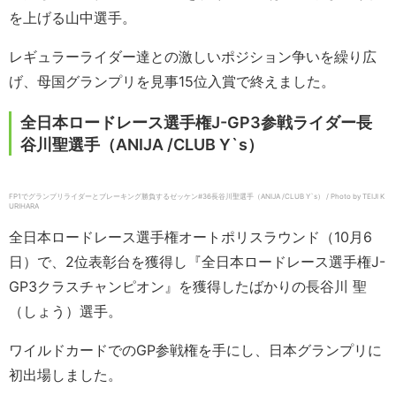
を上げる山中選手。
レギュラーライダー達との激しいポジション争いを繰り広
げ、母国グランプリを見事15位入賞で終えました。
全日本ロードレース選手権J-GP3参戦ライダー長
谷川聖選手（ANIJA /CLUB Y`s）
FP1でグランプリライダーとブレーキング勝負するゼッケン#36長谷川聖選手（ANIJA /CLUB Y`s） / Photo by TEIJI K
URIHARA
全日本ロードレース選手権オートポリスラウンド（10月6
日）で、2位表彰台を獲得し『全日本ロードレース選手権J-
GP3クラスチャンピオン』を獲得したばかりの長谷川 聖
（しょう）選手。
ワイルドカードでのGP参戦権を手にし、日本グランプリに
初出場しました。