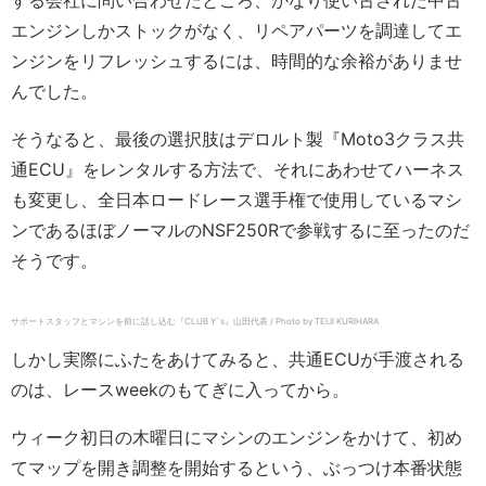
する会社に問い合わせたところ、かなり使い古された中古
エンジンしかストックがなく、リペアパーツを調達してエ
ンジンをリフレッシュするには、時間的な余裕がありませ
んでした。
そうなると、最後の選択肢はデロルト製『Moto3クラス共
通ECU』をレンタルする方法で、それにあわせてハーネス
も変更し、全日本ロードレース選手権で使用しているマシ
ンであるほぼノーマルのNSF250Rで参戦するに至ったのだ
そうです。
サポートスタッフとマシンを前に話し込む『CLUB Y`s』山田代表 / Photo by TEIJI KURIHARA
しかし実際にふたをあけてみると、共通ECUが手渡される
のは、レースweekのもてぎに入ってから。
ウィーク初日の木曜日にマシンのエンジンをかけて、初め
てマップを開き調整を開始するという、ぶっつけ本番状態