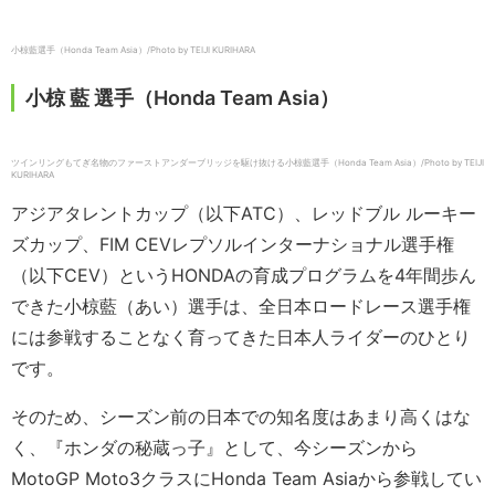
小椋藍選手（Honda Team Asia）/Photo by TEIJI KURIHARA
小椋 藍 選手（Honda Team Asia）
ツインリングもてぎ名物のファーストアンダーブリッジを駆け抜ける小椋藍選手（Honda Team Asia）/Photo by TEIJI
KURIHARA
アジアタレントカップ（以下ATC）、レッドブル ルーキー
ズカップ、FIM CEVレプソルインターナショナル選手権
（以下CEV）というHONDAの育成プログラムを4年間歩ん
できた小椋藍（あい）選手は、全日本ロードレース選手権
には参戦することなく育ってきた日本人ライダーのひとり
です。
そのため、シーズン前の日本での知名度はあまり高くはな
く、『ホンダの秘蔵っ子』として、今シーズンから
MotoGP Moto3クラスにHonda Team Asiaから参戦してい