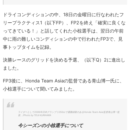
ドライコンディションの中、18日の金曜日に行なわれたフ
リープラクティス1（以下FP）、FP2を終え「確実に良くな
ってきている！」と話してくれた小椋選手は、翌日の午前
中に雨の難しいコンディションの中で行われたFP3で、見
事トップタイムを記録。
決勝レースのグリッドを決める予選、（以下Q）2に進出し
ました。
FP3後に、Honda Team Asiaの監督である青山博一氏に、
小椋選手について聞いてみました。
ライダーとして2006年日本グランプリ250ccで優勝経験のあるHonda Team Asia監督青山博一監
督。/Photo by TEIJI KURIHARA
今シーズンの小椋選手について