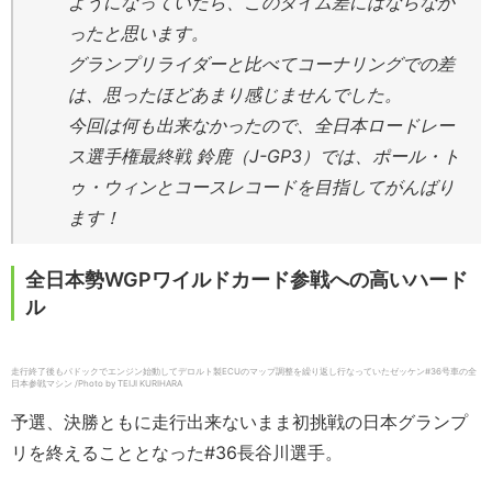
ようになっていたら、このタイム差にはならなか
ったと思います。
グランプリライダーと比べてコーナリングでの差
は、思ったほどあまり感じませんでした。
今回は何も出来なかったので、全日本ロードレー
ス選手権最終戦 鈴鹿（J-GP3）では、ポール・ト
ゥ・ウィンとコースレコードを目指してがんばり
ます！
全日本勢WGPワイルドカード参戦への高いハード
ル
走行終了後もパドックでエンジン始動してデロルト製ECUのマップ調整を繰り返し行なっていたゼッケン#36号車の全
日本参戦マシン /Photo by TEIJI KURIHARA
予選、決勝ともに走行出来ないまま初挑戦の日本グランプ
リを終えることとなった#36長谷川選手。