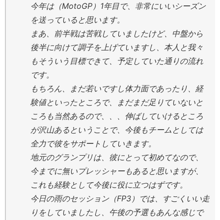
今年は（MotoGP）1年目で、非常にいいシーズン
を送っていると思います。
まあ、前半戦は苦戦していましたけど、中盤から
後半に向けて調子を上げていますし、本人と我々
もそういう目標できて、予定していた通りの流れ
です。
もちろん、まだ若いですし体力面であったり、経
験値といったところで、まだまだ足りていないと
ころも当然あるので、、、伸ばしていけるところ
が沢山あるということで、今後もチームとしては
全力で彼をサポートしていきます。
地元のグランプリは、彼にとって初めてなので、
今までに無いプレッシャーもあると思いますが、
これも経験として今後に役に立つはずです。
今日の雨のセッション（FP3）では、すごくいい走
りをしていましたし、午後の予選もあんな感じで