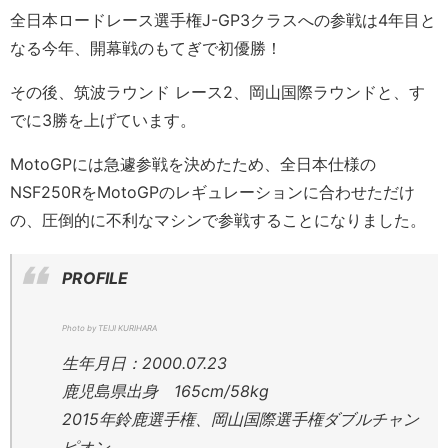
全日本ロードレース選手権J-GP3クラスへの参戦は4年目と
なる今年、開幕戦のもてぎで初優勝！
その後、筑波ラウンド レース2、岡山国際ラウンドと、す
でに3勝を上げています。
MotoGPには急遽参戦を決めたため、全日本仕様の
NSF250RをMotoGPのレギュレーションに合わせただけ
の、圧倒的に不利なマシンで参戦することになりました。
PROFILE
Photo by TEIJI KURIHARA
生年月日：2000.07.23
鹿児島県出身 165cm/58kg
2015年鈴鹿選手権、岡山国際選手権ダブルチャン
ピオン