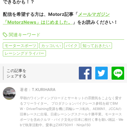
できるかも！？
配信を希望する方は、Motorz記事「
メールマガジン
「MotorzNews」はじめました。
」をお読みください！
関連キーワード
モータースポーツ
カッコいい
バイク
知っておきたい
レーシングドライバー
この記事を
シェアする
著者：T.KURIHARA
早朝のワインディングロードとサーキットの雰囲気をこよなく愛す
るフリーライター。 プロダクションバイクレース参戦を経てBM
W・DriverTraining受講を機に四輪レース転向。AE86N1、JCCAの
旧車レースに出場。日産レーシングスクール十勝卒業。モータース
ポーツを含めクルマ・バイク文化が日本に根付く事を願い雑誌・We
bで執筆活動中。愛車はZXR750H1・Ninja150