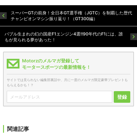
スーパーGTの前身！全日本GT選手権（JGTC）を制覇した歴代
チャンピオンマシン振り返り！（GT300編）
バブル生まれの幻の国産F1エンジン4選!!90年代のF1には、誰
もが見られる夢があった！
Motorzのメルマガ登録して
モータースポーツの最新情報を！
サイトでは見られない編集部裏話や、月に一度のメルマガ限定豪華プレゼントも
もらえるかも！？
登録
関連記事