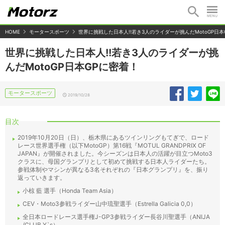
HOME
モータースポーツ
世界に挑戦した日本人!!若き3人のライダーが挑んだMotoGP日本
世界に挑戦した日本人!!若き3人のライダーが挑
んだMotoGP日本GPに密着！
モータースポーツ
2019/10/28
目次
2019年10月20日（日）、栃木県にあるツインリングもてぎで、ロード
レース世界選手権（以下MotoGP）第16戦『MOTUL GRANDPRIX OF
JAPAN』が開催されました。今シーズンは日本人の活躍が目立つMoto3
クラスに、母国グランプリとして初めて挑戦する日本人ライダーたち。
参戦体制やマシンが異なる3名それぞれの『日本グランプリ』を、振り
返っていきます。
小椋 藍 選手（Honda Team Asia）
CEV・Moto3参戦ライダー山中琉聖選手（Estrella Galicia 0,0）
全日本ロードレース選手権J-GP3参戦ライダー長谷川聖選手（ANIJA
/CLUB Y`s）