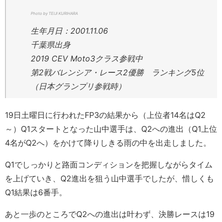
Photo by TEIJI KURIHARA
生年月日：2001.11.06
千葉県出身
2019 CEV Moto3クラス参戦中
第2戦バレンシア・レース2優勝 ランキング5位
（日本グランプリ参戦時）
19日土曜日に行われたFP3の結果から（上位者14名はQ2
～）Q1スタートとなった山中選手は、Q2への進出（Q1上位
4名がQ2へ）をかけて降りしきる雨の中を出走しました。
Q1でしっかりと路面コンディションを把握しながらタイム
を上げていき、Q2進出を狙う山中選手でしたが、惜しくも
Q1結果は6番手。
あと一歩のところでQ2への進出は叶わず、決勝レースは19