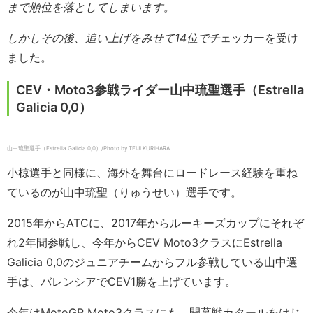
まで順位を落としてしまいます。
しかしその後、追い上げをみせて14位でチ
ェッカーを受け
ました。
CEV・Moto3参戦ライダー山中琉聖選手（Estrella
Galicia 0,0）
山中琉聖選手（Estrella Galicia 0,0）/Photo by TEIJI KURIHARA
小椋選手と同様に、海外を舞台にロードレース経験を重ね
ているのが山中琉聖（りゅうせい）選手です。
2015年からATCに、2017年からルーキーズカップにそれぞ
れ2年間参戦し、今年からCEV Moto3クラスにEstrella
Galicia 0,0のジュニアチームからフル参戦している山中選
手は、バレンシアでCEV1勝を上げています。
今年はMotoGP Moto3クラスにも、開幕戦カタールをはじ