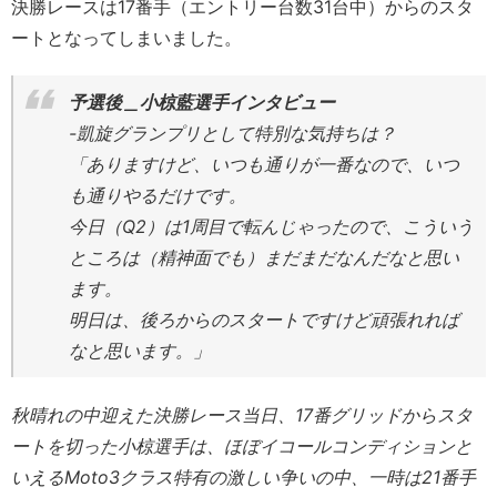
決勝レースは17番手（エントリー台数31台中）からのスタ
ートとなってしまいました。
予選後＿小椋藍選手インタビュー
-凱旋グランプリとして特別な気持ちは？
「ありますけど、いつも通りが一番なので、いつ
も通りやるだけです。
今日（Q2）は1周目で転んじゃったので、こういう
ところは（精神面でも）まだまだなんだなと思い
ます。
明日は、後ろからのスタートですけど頑張れれば
なと思います。」
秋晴れの中迎えた決勝レース当日、17番グリッドからスタ
ートを切った小椋選手は、ほぼイコールコンディションと
いえるMoto3クラス特有の激しい争いの中、一時は21番手