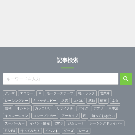
記事検索
クルマ
エコカー
車
モータースポーツ
軽トラック
営業車
レーシングカー
キャッチコピー
名言
スバル
感動
動画
ネタ
便利
オシャレ
カッコいい
リサイクル
バイク
アプリ
車中泊
キュレーション
コンセプトカー
アーカイブ
F1
知っておきたい
スーパーカー
イベント情報
2016
ジムカーナ
レーシングドライバー
FIA-F4
行ってみた！
イベント
グッズ
レース