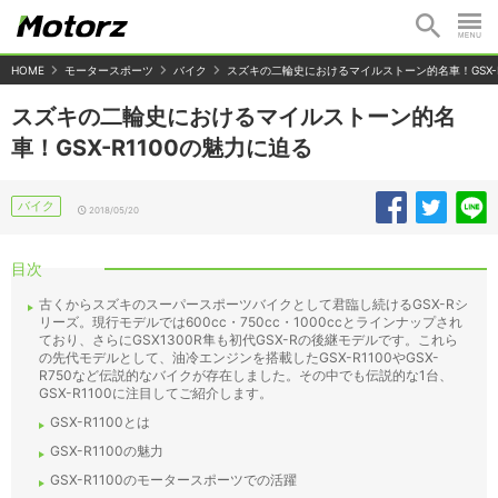
HOME
モータースポーツ
バイク
スズキの二輪史におけるマイルストーン的名車！GSX-R
スズキの二輪史におけるマイルストーン的名
車！GSX-R1100の魅力に迫る
バイク
2018/05/20
目次
古くからスズキのスーパースポーツバイクとして君臨し続けるGSX-Rシ
リーズ。現行モデルでは600cc・750cc・1000ccとラインナップされ
ており、さらにGSX1300R隼も初代GSX-Rの後継モデルです。これら
の先代モデルとして、油冷エンジンを搭載したGSX-R1100やGSX-
R750など伝説的なバイクが存在しました。その中でも伝説的な1台、
GSX-R1100に注目してご紹介します。
GSX-R1100とは
GSX-R1100の魅力
GSX-R1100のモータースポーツでの活躍