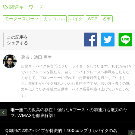
関連キーワード
モータースポーツ
カッコいい
バイク
WGP
名車
この記事を
シェアする
著者：池田 勇生
自動車・バイクを専門にフリーライターをしています。10代からTV
でバイクレースを観たり、自らミニバイクレースへ参戦もしたりな
んかして、プロレーサーに憧れていた青春時代を過ごしていまし
た。車離れやバイク離れといわれる昨今ですが、若い方へ多くの魅
力を伝えていき今後の自動車・バイク業界を盛り上げていきたいで
す。
唯一無二の孤高の存在！強烈なVブーストの加速力も魅力のヤ
マハVMAXを徹底解剖！
冷却用の2本のパイプが特徴的！400ccレプリカバイクの名