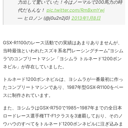
力出して驚いていた！今はノーマルで200馬力の時
代だもんな！
pic.twitter.com/RmBxmYwj
— ヒロノン (@j0u2n2j0)
2013年1月8日
GSX-R1100のレース活動での実績はあまりありませんが、
当時最強といわれたスズキ系名門レーシングチーム”ヨシム
ラ”のコンプリートマシン「ヨシムラ トルネード1200ボン
ネビル」が存在していました。
トルネード1200ボンネビルは、ヨシムラが一番最初に作っ
たコンプリートマシンであり、1987年型GSX-R1100をベー
スに制作されています。
また、ヨシムラはGSX-R750で1985~1987年までの全日本
ロードレース選手権TT-F1クラスを3連覇しており、そのノ
ウハウのすべてをトルネード1200ボンネビルに注ぎ込みま