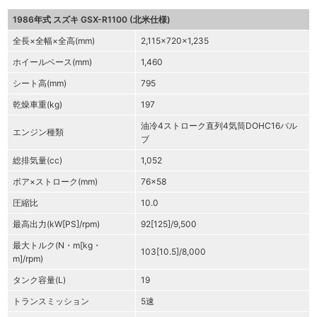
1986年式 スズキ GSX-R1100 (北米仕様)
全長×全幅×全高(mm)
2,115×720×1,235
ホイールベース(mm)
1,460
シート高(mm)
795
乾燥車重(kg)
197
油冷4ストローク直列4気筒DOHC16バル
エンジン種類
ブ
総排気量(cc)
1,052
ボア×ストローク(mm)
76×58
圧縮比
10.0
最高出力(kW[PS]/rpm)
92[125]/9,500
最大トルク(N・m[kg・
103[10.5]/8,000
m]/rpm)
タンク容量(L)
19
トランスミッション
5速