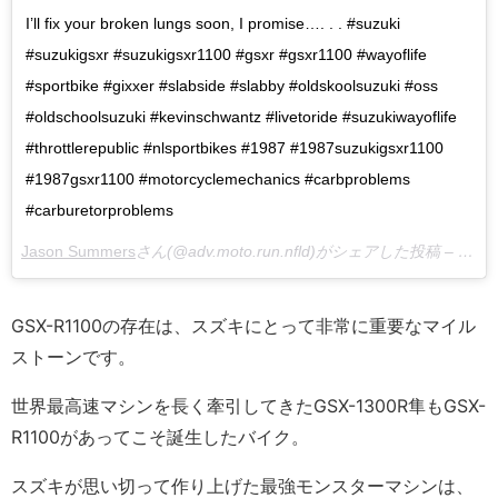
I’ll fix your broken lungs soon, I promise…. . . #suzuki
#suzukigsxr #suzukigsxr1100 #gsxr #gsxr1100 #wayoflife
#sportbike #gixxer #slabside #slabby #oldskoolsuzuki #oss
#oldschoolsuzuki #kevinschwantz #livetoride #suzukiwayoflife
#throttlerepublic #nlsportbikes #1987 #1987suzukigsxr1100
#1987gsxr1100 #motorcyclemechanics #carbproblems
#carburetorproblems
Jason Summers
さん(@adv.moto.run.nfld)がシェアした投稿 –
11月 
GSX-R1100の存在は、スズキにとって非常に重要なマイル
ストーンです。
世界最高速マシンを長く牽引してきたGSX-1300R隼もGSX-
R1100があってこそ誕生したバイク。
スズキが思い切って作り上げた最強モンスターマシンは、