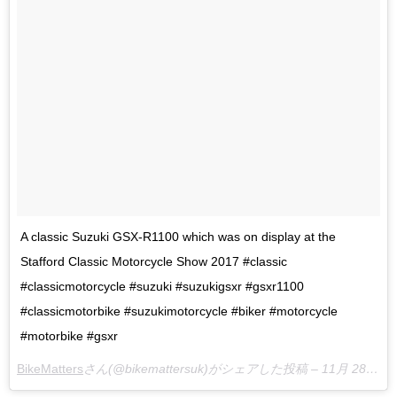
A classic Suzuki GSX-R1100 which was on display at the
Stafford Classic Motorcycle Show 2017 #classic
#classicmotorcycle #suzuki #suzukigsxr #gsxr1100
#classicmotorbike #suzukimotorcycle #biker #motorcycle
#motorbike #gsxr
BikeMatters
さん(@bikemattersuk)がシェアした投稿 –
11月 28, 2017 at 7:13午前 PST