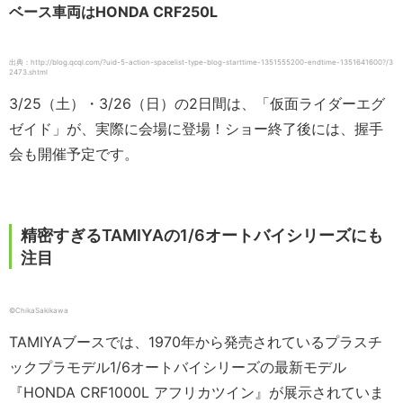
ベース車両はHONDA CRF250L
出典：http://blog.qcql.com/?uid-5-action-spacelist-type-blog-starttime-1351555200-endtime-1351641600?/3
2473.shtml
3/25（土）・3/26（日）の2日間は、「仮面ライダーエグ
ゼイド」が、実際に会場に登場！ショー終了後には、握手
会も開催予定です。
精密すぎるTAMIYAの1/6オートバイシリーズにも
注目
©ChikaSakikawa
TAMIYAブースでは、1970年から発売されているプラスチ
ックプラモデル1/6オートバイシリーズの最新モデル
『HONDA CRF1000L アフリカツイン』が展示されていま