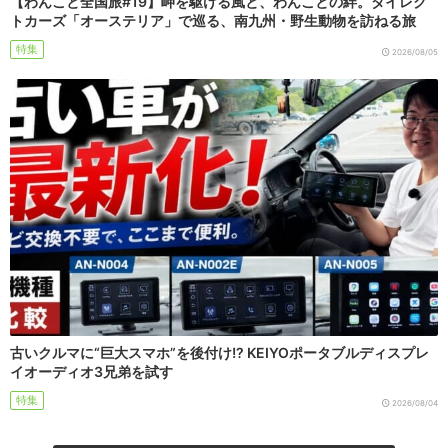
【わんこと全国旅#19】岬を駆ける風と、わんことの絆。ダイレク
トカーズ「オーステリア」で巡る、南九州・野生動物を訪ねる旅
特集
2026/08/05
古いクルマに“巨大スマホ”を後付け!? KEIYOポータブルディスプレ
イオーディオ3兄弟を試す
特集
2026/08/04