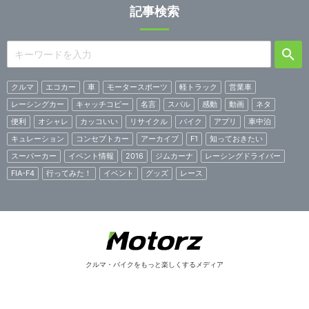
記事検索
クルマ
エコカー
車
モータースポーツ
軽トラック
営業車
レーシングカー
キャッチコピー
名言
スバル
感動
動画
ネタ
便利
オシャレ
カッコいい
リサイクル
バイク
アプリ
車中泊
キュレーション
コンセプトカー
アーカイブ
F1
知っておきたい
スーパーカー
イベント情報
2016
ジムカーナ
レーシングドライバー
FIA-F4
行ってみた！
イベント
グッズ
レース
クルマ・バイクをもっと楽しくするメディア