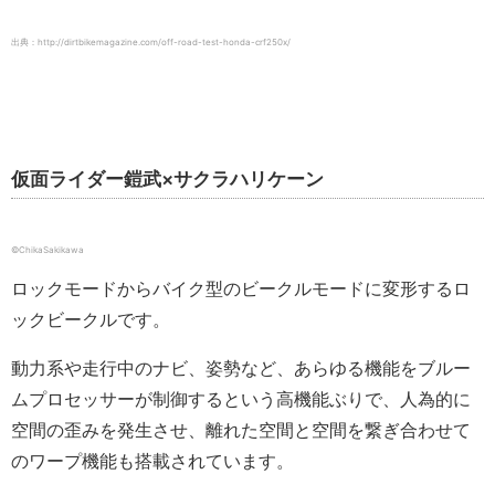
出典：http://dirtbikemagazine.com/off-road-test-honda-crf250x/
仮面ライダー鎧武×サクラハリケーン
©ChikaSakikawa
ロックモードからバイク型のビークルモードに変形するロ
ックビークルです。
動力系や走行中のナビ、姿勢など、あらゆる機能をブルー
ムプロセッサーが制御するという高機能ぶりで、人為的に
空間の歪みを発生させ、離れた空間と空間を繋ぎ合わせて
のワープ機能も搭載されています。