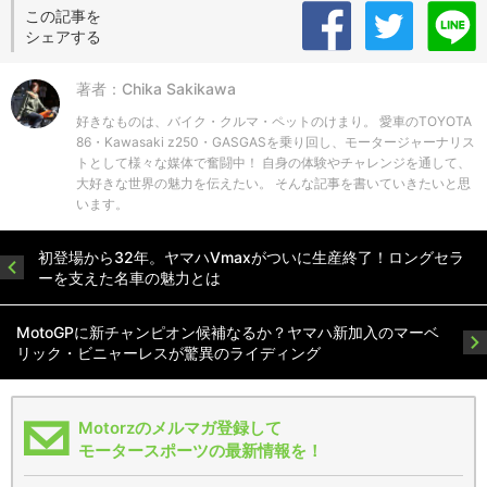
この記事を
シェアする
著者：Chika Sakikawa
好きなものは、バイク・クルマ・ペットのけまり。 愛車のTOYOTA
86・Kawasaki z250・GASGASを乗り回し、モータージャーナリス
トとして様々な媒体で奮闘中！ 自身の体験やチャレンジを通して、
大好きな世界の魅力を伝えたい。 そんな記事を書いていきたいと思
います。
初登場から32年。ヤマハVmaxがついに生産終了！ロングセラ
ーを支えた名車の魅力とは
MotoGPに新チャンピオン候補なるか？ヤマハ新加入のマーベ
リック・ビニャーレスが驚異のライディング
Motorzのメルマガ登録して
モータースポーツの最新情報を！