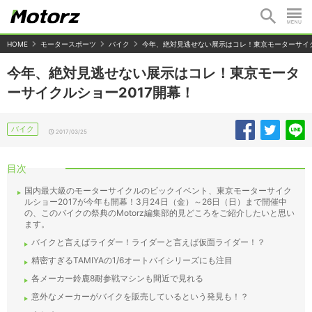
HOME
モータースポーツ
バイク
今年、絶対見逃せない展示はコレ！東京モーターサイク
今年、絶対見逃せない展示はコレ！東京モータ
ーサイクルショー2017開幕！
バイク
2017/03/25
目次
国内最大級のモーターサイクルのビックイベント、東京モーターサイク
ルショー2017が今年も開幕！3月24日（金）～26日（日）まで開催中
の、このバイクの祭典のMotorz編集部的見どころをご紹介したいと思い
ます。
バイクと言えばライダー！ライダーと言えば仮面ライダー！？
精密すぎるTAMIYAの1/6オートバイシリーズにも注目
各メーカー鈴鹿8耐参戦マシンも間近で見れる
意外なメーカーがバイクを販売しているという発見も！？