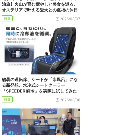
泊旅】火山が育む癒やしと美食を巡る、
オステリアで叶える愛犬との至福の休日
特集
2026/08/07
酷暑の運転席、シートが「水風呂」にな
る新発想。水冷式シートクーラー
「SPEEDER 瞬冷」を実際に試してみた
特集
2026/08/06