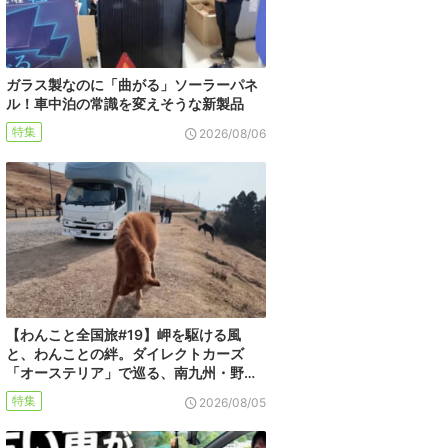
ガラス製なのに「曲がる」ソーラーパネ
ル！車中泊の常識を変えそうな新製品
特集
2026/08/06
【わんこと全国旅#19】岬を駆ける風
と、わんことの絆。ダイレクトカーズ
「オーステリア」で巡る、南九州・野…
特集
2026/08/05