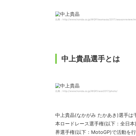
出典：http://www.honda.co.jp/WGP/teamasia/2017/seasonreview/m
中上貴晶選手とは
出典：http://www.honda.co.jp/WGP/race2017/photo/
中上貴晶(なかがみ たかあき)選手
本ロードレース選手権(以下：全日本)
界選手権(以下：MotoGP)で活動を