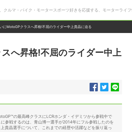
、クルマ・バイク・モータースポーツ好きを応援する、モーターライフ
いにMotoGPクラスへ昇格!不屈のライダー中上貴晶に迫る
クラスへ昇格!不屈のライダー中上
otoGP™の最高峰クラスにLCRホンダ・イデミツから参戦中で
ラスに参戦するのは、青山博一選手が2014年にフル参戦したのを
中上貴晶選手について、これまでの経歴や活躍などを振り返っ