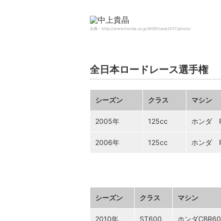
出典：http://www.honda.co.jp/WGP/race2017/photo/
全日本ロードレース選手権
シーズン
クラス
マシン
2005年
125cc
ホンダ R
2006年
125cc
ホンダ R
シーズン
クラス
マシン
2010年
ST600
ホンダCBR60