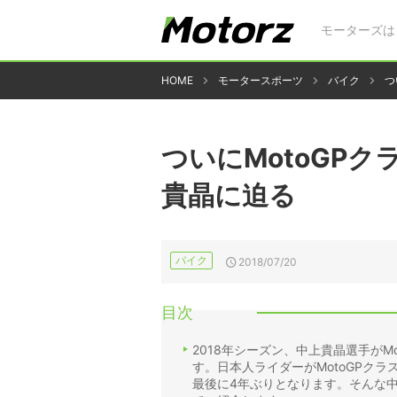
モーターズは
HOME
モータースポーツ
バイク
つ
ついにMotoGP
貴晶に迫る
バイク
2018/07/20
目次
2018年シーズン、中上貴晶選手がM
す。日本人ライダーがMotoGPク
最後に4年ぶりとなります。そんな