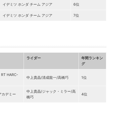
イデミツ ホンダ チーム アジア
6位
イデミツ ホンダ チーム アジア
7位
ライダー
年間ランキン
グ
 RT HARC-
中上貴晶/清成龍一/高橋巧
1位
中上貴晶/ジャック・ミラー/高
Pアカデミー
4位
橋巧