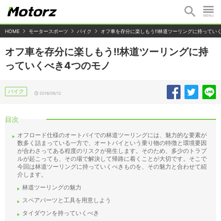
HOME
モータースポーツ
バイク
オフ車を存分に楽しもう!!林道ツーリングに持ってい
オフ車を存分に楽しもう!!林道ツーリングに持
っていくべき4つのモノ
バイク
2019/09/12
目次
オフロード仕様のオートバイでの林道ツーリングには、魅力的な要素が
数多く詰まっている一方で、オートバイという乗り物の特徴と環境要因
が合わさってある程度のリスクが発生します。そのため、多少のトラブ
ルが起こっても、その場で解決して帰路に着くことが大切です。そこで
今回は林道ツーリングに持っていくべきものを、その魅力と合わせて紹
介します。
林道ツーリングの魅力
スペアパーツと工具を用意しよう
タイダウンを持っていくべき