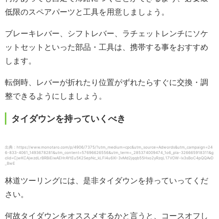
低限のスペアパーツと工具を用意しましょう。
ブレーキレバー、シフトレバー、ラチェットレンチにソケ
ットセットといった部品・工具は、携帯する事をおすすめ
します。
転倒時、レバーが折れたり位置がずれたらすぐに交換・調
整できるようにしましょう。
タイダウンを持っていくべき
出典：https://www.monotaro.com/p/4906/7375/?utm_medium=cpc&utm_source=Adwords&utm_campaign=24
6-833-4061_1493678281&utm_content=57696626556&utm_term=_285374009474_1o6_pla-326665918311&g
clid=CjwKCAjwzdLrBRBiEiwAEHrAYtEu5K2SepNc_kLFI4u6XI-3vMd2jqqb55Hxo2yRzqL17VOW-lx3sBoC4pQQAvD
_BwE
林道ツーリングには、是非タイダウンを持っていってくだ
さい。
何故タイダウンをオススメするかと言うと、コースオフし