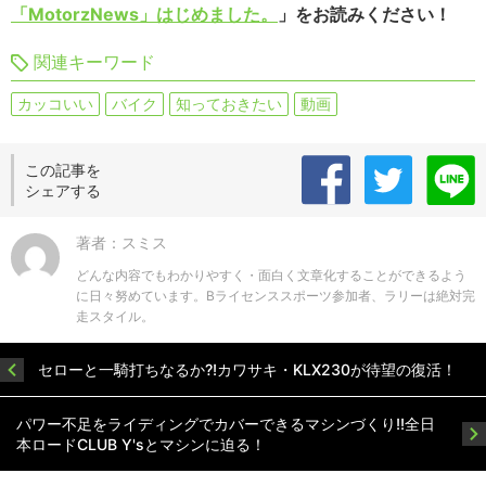
「MotorzNews」はじめました。
」をお読みください！
関連キーワード
カッコいい
バイク
知っておきたい
動画
この記事を
シェアする
著者：スミス
どんな内容でもわかりやすく・面白く文章化することができるよう
に日々努めています。Bライセンススポーツ参加者、ラリーは絶対完
走スタイル。
セローと一騎打ちなるか?!カワサキ・KLX230が待望の復活！
パワー不足をライディングでカバーできるマシンづくり!!全日
本ロードCLUB Y'sとマシンに迫る！