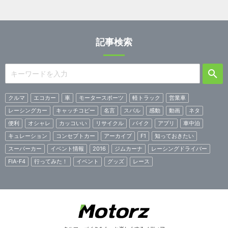
記事検索
クルマ
エコカー
車
モータースポーツ
軽トラック
営業車
レーシングカー
キャッチコピー
名言
スバル
感動
動画
ネタ
便利
オシャレ
カッコいい
リサイクル
バイク
アプリ
車中泊
キュレーション
コンセプトカー
アーカイブ
F1
知っておきたい
スーパーカー
イベント情報
2016
ジムカーナ
レーシングドライバー
FIA-F4
行ってみた！
イベント
グッズ
レース