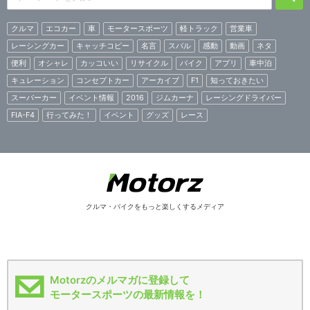
クルマ
エコカー
車
モータースポーツ
軽トラック
営業車
レーシングカー
キャッチコピー
名言
スバル
感動
動画
ネタ
便利
オシャレ
カッコいい
リサイクル
バイク
アプリ
車中泊
キュレーション
コンセプトカー
アーカイブ
F1
知っておきたい
スーパーカー
イベント情報
2016
ジムカーナ
レーシングドライバー
FIA-F4
行ってみた！
イベント
グッズ
レース
クルマ・バイクをもっと楽しくするメディア
Motorzのメルマガに登録して
モータースポーツの最新情報を！