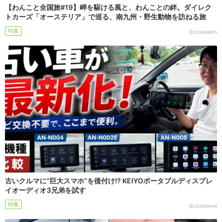
【わんこと全国旅#19】岬を駆ける風と、わんことの絆。ダイレク
トカーズ「オーステリア」で巡る、南九州・野生動物を訪ねる旅
特集
2026/08/05
古いクルマに“巨大スマホ”を後付け!? KEIYOポータブルディスプレ
イオーディオ3兄弟を試す
特集
2026/08/04