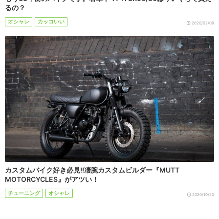
るの？
オシャレ
カッコいい
2020/02/09
カスタムバイク好き必見!!凄腕カスタムビルダー『MUTT
MOTORCYCLES』がアツい！
チューニング
オシャレ
2020/10/20