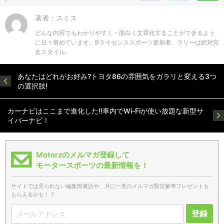
著者：スミス
どんな内容でもわかりやすく・面白く文章化することができるよう
に日々努めています。Bライセンススポーツ参加者、ラリーは絶対完
走スタイル。
あなたはどれがお好み?トヨタ86の雰囲気をガラリと変える3つ
の選択肢!
カーナビはここまで進化した!!車内でWi-Fiが使い放題な新型サ
イバーナビ！
Motorzのメルマガ登録して
モータースポーツの最新情報を！
サイトでは見られない編集部裏話や、月に一度のメルマガ限定豪華プレゼントも
もらえるかも！？
登録