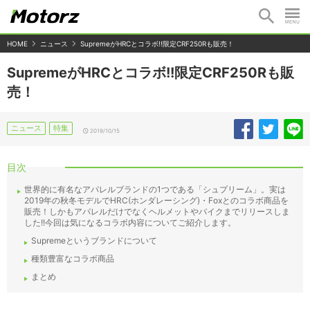
HOME
ニュース
SupremeがHRCとコラボ!!限定CRF250Rも販売！
SupremeがHRCとコラボ!!限定CRF250Rも販
売！
ニュース
特集
2019/10/15
目次
世界的に有名なアパレルブランドの1つである「シュプリーム」。実は
2019年の秋冬モデルでHRC(ホンダレーシング)・Foxとのコラボ商品を
販売！しかもアパレルだけでなくヘルメットやバイクまでリリースしま
した!!今回は気になるコラボ内容についてご紹介します。
Supremeというブランドについて
種類豊富なコラボ商品
まとめ