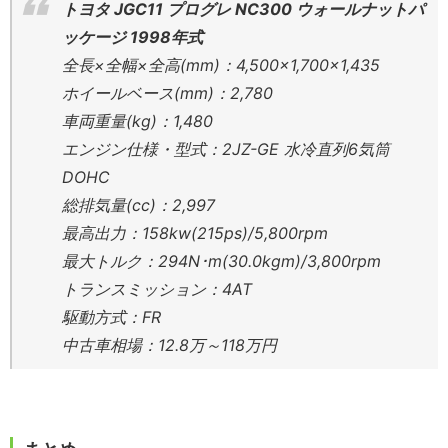
トヨタ JGC11 プログレ NC300 ウォールナットパ
ッケージ 1998年式
全長×全幅×全高(mm)：4,500×1,700×1,435
ホイールベース(mm)：2,780
車両重量(kg)：1,480
エンジン仕様・型式：2JZ-GE 水冷直列6気筒
DOHC
総排気量(cc)：2,997
最高出力：158kw(215ps)/5,800rpm
最大トルク：294N･m(30.0kgm)/3,800rpm
トランスミッション：4AT
駆動方式：FR
中古車相場：12.8万～118万円