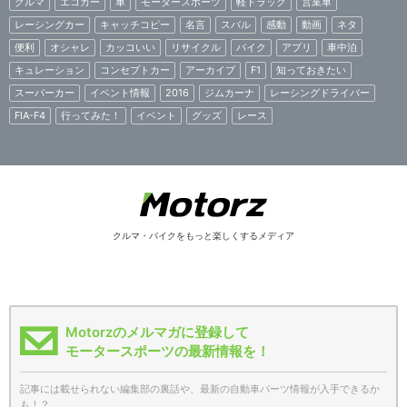
クルマ
エコカー
車
モータースポーツ
軽トラック
営業車
レーシングカー
キャッチコピー
名言
スバル
感動
動画
ネタ
便利
オシャレ
カッコいい
リサイクル
バイク
アプリ
車中泊
キュレーション
コンセプトカー
アーカイブ
F1
知っておきたい
スーパーカー
イベント情報
2016
ジムカーナ
レーシングドライバー
FIA-F4
行ってみた！
イベント
グッズ
レース
クルマ・バイクをもっと楽しくするメディア
Motorzのメルマガに登録して
モータースポーツの最新情報を！
記事には載せられない編集部の裏話や、最新の自動車パーツ情報が入手できるか
も！？