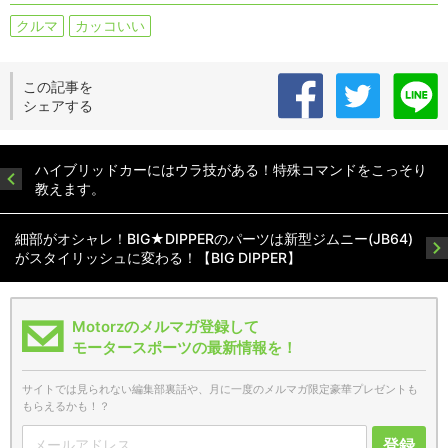
クルマ
カッコいい
この記事を
シェアする
ハイブリッドカーにはウラ技がある！特殊コマンドをこっそり
教えます。
細部がオシャレ！BIG★DIPPERのパーツは新型ジムニー(JB64)
がスタイリッシュに変わる！【BIG DIPPER】
Motorzのメルマガ登録して
モータースポーツの最新情報を！
サイトでは見られない編集部裏話や、月に一度のメルマガ限定豪華プレゼントも
もらえるかも！？
登録