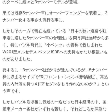
のクーペに続々と3ナンバーモデルが登場。
果ては既存5ナンバー車にオーバーフェンダーを装着し、3
ナンバー化する事さえ流行る事に。
しかしその一方で現在も続いている『日本の狭い道路や駐
車場に適した5ナンバー車の合理性』を問う声は当時から多
く、特にバブル時代に『小ベンツ』の愛称で親しまれた
W201型メルセデス ベンツ190Eへの支持もかなり根強いも
のがありました。
要するに「3ナンバー化ばかりが進んでいるが、5ナンバー
枠に収まるサイズでFR(フロントエンジン/後輪駆動)、高品
質の内外装を持つ4ドアセダンをもう作れないのか？」とい
う声です。
しかしバブル崩壊後に低迷の一途だった日本経済の中、国
産車メーカー各社がいずれも苦しく、それどころか深刻な