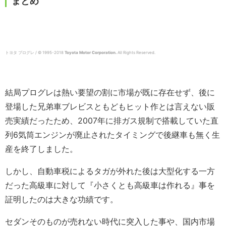
まとめ
トヨタ プログレ / © 1995-2018
Toyota Motor Corporation.
All Rights Reserved.
結局プログレは熱い要望の割に市場が既に存在せず、後に
登場した兄弟車ブレビスともどもヒット作とは言えない販
売実績だったため、2007年に排ガス規制で搭載していた直
列6気筒エンジンが廃止されたタイミングで後継車も無く生
産を終了しました。
しかし、自動車税によるタガが外れた後は大型化する一方
だった高級車に対して『小さくとも高級車は作れる』事を
証明したのは大きな功績です。
セダンそのものが売れない時代に突入した事や、国内市場