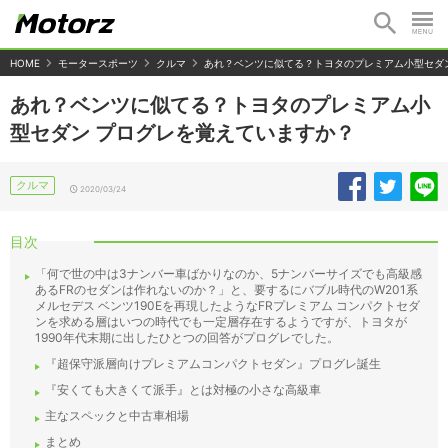
HOME
モータースポーツ
クルマ
あれ？ベンツに似てる？トヨタのプレミアム小型セダ
あれ？ベンツに似てる？トヨタのプレミアム小
型セダン プログレを覚えていますか？
クルマ
2020/03/24
目次
「何で世の中は3ナンバー車ばかりなのか、5ナンバーサイズでも高級感
あるFRのセダンは作れないのか？」と、要するにバブル時代のW201系
メルセデス ベンツ190Eを再現したようなFRプレミアム コンパクトセダ
ンを求める層はいつの時代でも一定層存在するようですが、トヨタが
1990年代末期に出したひとつの回答がプログレでした。
『超保守派層向けプレミアムコンパクトセダン』プログレ誕生
『安くても大きくて派手』とは対極の小さな高級車
主なスペックと中古車相場
まとめ