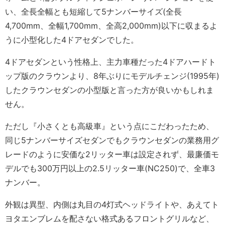
い、全長全幅とも短縮して5ナンバーサイズ(全長
4,700mm、全幅1,700mm、全高2,000mm)以下に収まるよ
うに小型化した4ドアセダンでした。
4ドアセダンという性格上、主力車種だった4ドアハードト
ップ版のクラウンより、8年ぶりにモデルチェンジ(1995年)
したクラウンセダンの小型版と言った方が良いかもしれま
せん。
ただし『小さくとも高級車』という点にこだわったため、
同じ5ナンバーサイズセダンでもクラウンセダンの業務用グ
レードのように安価な2リッター車は設定されず、最廉価モ
デルでも300万円以上の2.5リッター車(NC250)で、全車3
ナンバー。
外観は異型、内側は丸目の4灯式ヘッドライトや、あえてト
ヨタエンブレムを配さない格式あるフロントグリルなど、