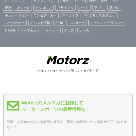
レーシングカー
キャッチコピー
名言
スバル
感動
動画
ネタ
便利
オシャレ
カッコいい
リサイクル
バイク
アプリ
車中泊
キュレーション
コンセプトカー
アーカイブ
F1
知っておきたい
スーパーカー
イベント情報
2016
ジムカーナ
レーシングドライバー
FIA-F4
行ってみた！
イベント
グッズ
レース
クルマ・バイクをもっと楽しくするメディア
Motorzのメルマガに登録して
モータースポーツの最新情報を！
記事には載せられない編集部の裏話や、最新の自動車パーツ情報が入手できるか
も！？