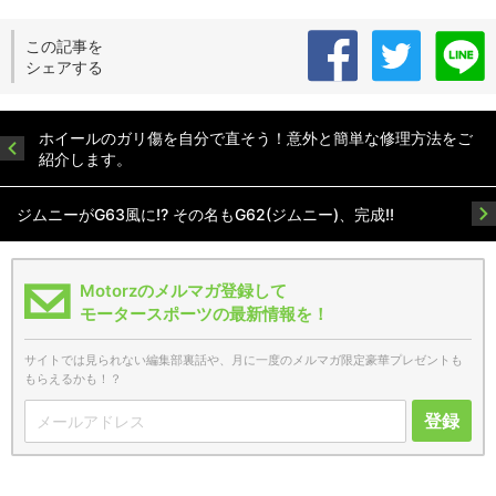
この記事を
シェアする
ホイールのガリ傷を自分で直そう！意外と簡単な修理方法をご
紹介します。
ジムニーがG63風に!? その名もG62(ジムニー)、完成!!
Motorzのメルマガ登録して
モータースポーツの最新情報を！
サイトでは見られない編集部裏話や、月に一度のメルマガ限定豪華プレゼントも
もらえるかも！？
登録