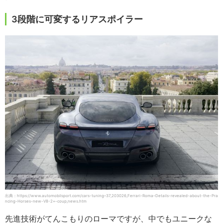
3段階に可変するリアスポイラー
出典：https://www.automobilsport.com/cars-tuning–37,203026,Ferrari-Roma–Details-revealed-about-the-Pra
ncing-Horses-new-V8-2+-coup,news.htm
先進技術がてんこもりのローマですが、中でもユニークな