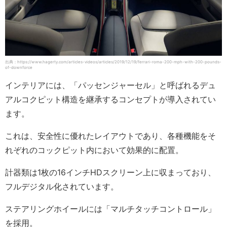
出典：https://www.hagerty.com/articles-videos/articles/2019/12/19/ferrari-roma-200-mph-with-200-pounds-
of-downforce
インテリアには、「パッセンジャーセル」と呼ばれるデュ
アルコクピット構造を継承するコンセプトが導入されてい
ます。
これは、安全性に優れたレイアウトであり、各種機能をそ
れぞれのコックピット内において効果的に配置。
計器類は1枚の16インチHDスクリーン上に収まっており、
フルデジタル化されています。
ステアリングホイールには「マルチタッチコントロール」
を採用。