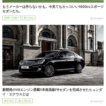
もうメーカーは作らないかも。今見てもカッコいい1600ccスポーツ
セダンたち。
スポーツカー
オシャレ
2020/09/17
新開発のV8エンジン搭載!!本格高級FRセダンを完成させたヒュンダ
イ・エクウスとは
オシャレ
カッコいい
2020/10/27