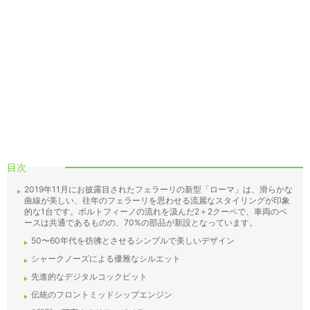
目次
2019年11月にお披露目されたフェラーリの新型「ローマ」は、滑らかな
曲線が美しい、往年のフェラーリを思わせる流麗なスタイリングが印象
的な1台です。ポルトフィーノの流れを汲んだ2＋2クーペで、車両のベ
ースは共通であるものの、70%の部品が新設となっています。
50〜60年代を彷彿とさせるシンプルで美しいデザイン
シャークノーズによる優雅なシルエット
先進的なデジタルコックピット
伝統のフロントミッドシップエンジン