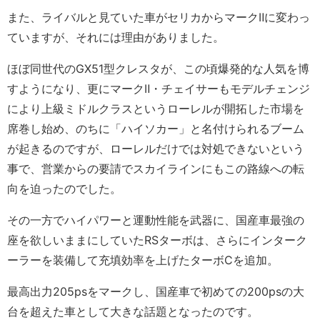
また、ライバルと見ていた車がセリカからマークⅡに変わっ
ていますが、それには理由がありました。
ほぼ同世代のGX51型クレスタが、この頃爆発的な人気を博
すようになり、更にマークⅡ・チェイサーもモデルチェンジ
により上級ミドルクラスというローレルが開拓した市場を
席巻し始め、のちに「ハイソカー」と名付けられるブーム
が起きるのですが、ローレルだけでは対処できないという
事で、営業からの要請でスカイラインにもこの路線への転
向を迫ったのでした。
その一方でハイパワーと運動性能を武器に、国産車最強の
座を欲しいままにしていたRSターボは、さらにインターク
ーラーを装備して充填効率を上げたターボCを追加。
最高出力205psをマークし、国産車で初めての200psの大
台を超えた車として大きな話題となったのです。