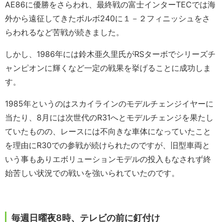
AE86に優勝をさらわれ、最終戦の富士インターTECでは海
外から遠征してきたボルボ240に１－２フィニッシュをさ
らわれるなど苦戦が続きました。
しかし、1986年には鈴木亜久里氏がRSターボでシリーズチ
ャンピオンに輝くなど一定の戦果を挙げることに成功しま
す。
1985年というのはスカイラインのモデルチェンジイヤーに
当たり、8月には次世代のR31へとモデルチェンジを果たし
ていたものの、レースには不向きな車体になっていたこと
を理由にR30での参戦が続けられたのですが、旧型車両と
いう事もありエボリューションモデルの投入もなされず終
始苦しい状況での戦いを強いられていたのです。
毎週日曜夜8時、テレビの前に釘付け