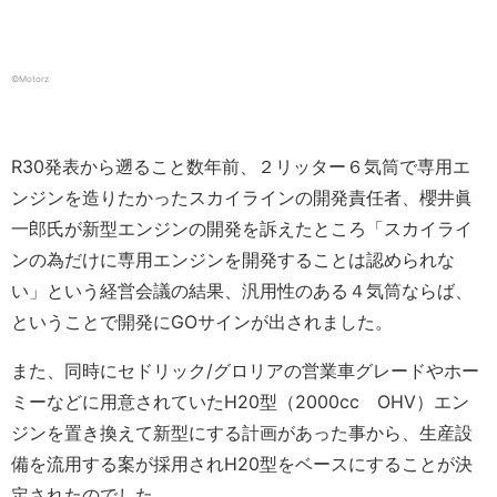
©Motorz
R30発表から遡ること数年前、２リッター６気筒で専用エ
ンジンを造りたかったスカイラインの開発責任者、櫻井眞
一郎氏が新型エンジンの開発を訴えたところ「スカイライ
ンの為だけに専用エンジンを開発することは認められな
い」という経営会議の結果、汎用性のある４気筒ならば、
ということで開発にGOサインが出されました。
また、同時にセドリック/グロリアの営業車グレードやホー
ミーなどに用意されていたH20型（2000cc OHV）エン
ジンを置き換えて新型にする計画があった事から、生産設
備を流用する案が採用されH20型をベースにすることが決
定されたのでした。