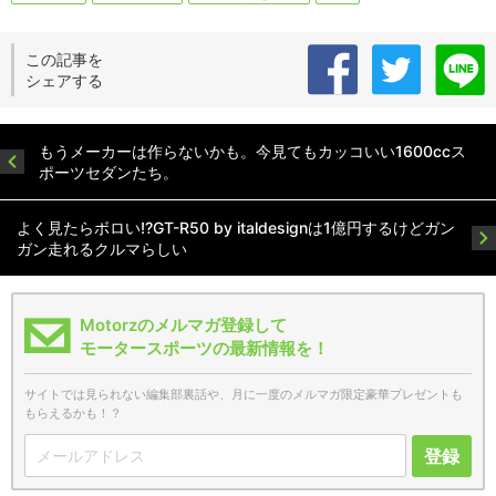
この記事を
シェアする
もうメーカーは作らないかも。今見てもカッコいい1600ccス
ポーツセダンたち。
よく見たらボロい!?GT-R50 by italdesignは1億円するけどガン
ガン走れるクルマらしい
Motorzのメルマガ登録して
モータースポーツの最新情報を！
サイトでは見られない編集部裏話や、月に一度のメルマガ限定豪華プレゼントも
もらえるかも！？
登録