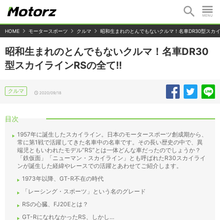
HOME
モータースポーツ
クルマ
昭和生まれのとんでもないクルマ！名車DR30型スカイラ
昭和生まれのとんでもないクルマ！名車DR30
型スカイラインRSの全て!!
クルマ
2020/09/18
目次
1957年に誕生したスカイライン。日本のモータースポーツ創成期から、
常に第1戦で活躍してきた名車中の名車です。その長い歴史の中で、異
端児ともいわれたモデル”RS”とは一体どんな車だったのでしょうか？
「鉄仮面」「ニューマン・スカイライン」とも呼ばれたR30スカイライ
ンが誕生した経緯やレースでの活躍とあわせてご紹介します。
1973年以降、GT-R不在の時代
「レーシング・スポーツ」という名のグレード
RSの心臓、FJ20Eとは？
GT-RになれなかったRS、しかし…