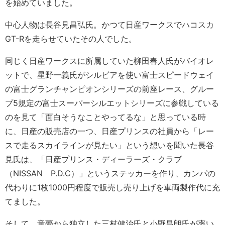
を始めていました。
中心人物は長谷見昌弘氏。かつて日産ワークスでハコスカ
GT-Rを走らせていたその人でした。
同じく日産ワークスに所属していた柳田春人氏がバイオレ
ットで、星野一義氏がシルビアを使い富士スピードウェイ
の富士グランチャンピオンシリーズの前座レース、グルー
プ5規定の富士スーパーシルエットシリーズに参戦している
のを見て「面白そうなことやってるな」と思っている時
に、日産の販売店の一つ、日産プリンスの社員から「レー
スで走るスカイラインが見たい」という想いを聞いた長谷
見氏は、「日産プリンス・ディーラーズ・クラブ
（NISSAN P.D.C）」というステッカーを作り、カンパの
代わりに1枚1000円程度で販売し売り上げを車両製作代に充
てました。
そして、童夢から独立した三村健治氏と小野昌朗氏が率い