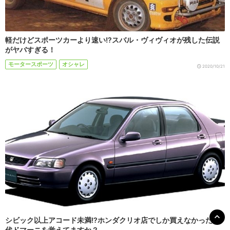
軽だけどスポーツカーより速い!?スバル・ヴィヴィオが残した伝説
がヤバすぎる！
モータースポーツ
オシャレ
2020/10/21
シビック以上アコード未満!?ホンダクリオ店でしか買えなかった初
代ドマーニを覚えてますか？