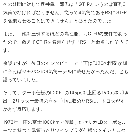
その疑問に対して櫻井眞一郎氏は「GT-Rというのは直列6
気筒でなければなりません、従って4気筒であるRSにGT-R
を名乗らせることはできません」と答えたのでした。
また、「他を圧倒するほどの高性能」もGT-Rの要件であっ
たので、敢えてGT-Rを名乗らせず「RS」と命名したそうで
す。
余談ですが、後日のインタビューで「実はFJ20の開発が間
に合えばジャパンの4気筒モデルに載せたかったんだ」とも
語っていました。
そして、ターボ仕様のL20ETの145psを上回る150psを叩き
出し2リッター最強の座を手中に収めたRSに、トヨタがす
かさず反応します。
1973年、雨の富士1000kmで優勝したセリカLBターボをル
ーツに持つ１気筒当たりツインプラグ仕様のツインカムタ