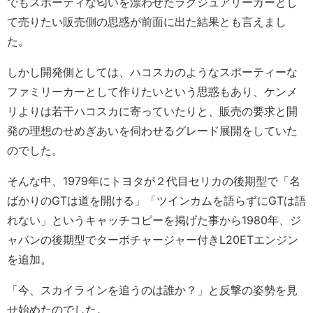
でもスポーティな匂いを漂わせたラグジュアリーカーとし
て売りたい販売側の思惑が前面に出た結果とも言えまし
た。
しかし開発側としては、ハコスカのようなスポーティーな
ファミリーカーとして作りたいという思惑もあり、ケンメ
リよりは若干ハコスカに寄っていたりと、販売の要求と開
発の理想のせめぎあいを伺わせるグレード展開をしていた
のでした。
そんな中、1979年にトヨタが２代目セリカの後期型で「名
ばかりのGTは道を開ける」「ツインカムを語らずにGTは語
れない」というキャッチコピーを掲げた事から1980年、ジ
ャパンの後期型でターボチャージャー付きL20ETエンジン
を追加。
「今、スカイラインを追うのは誰か？」と反撃の姿勢を見
せ始めたのでした。