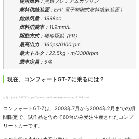
使用燃料
：無鉛プレミアムガソリン
燃料供給装置
：EFI( 電子制御式燃料噴射装置 )
総排気量
：1998cc
燃料消費率
：11.9mm/L
駆動方式
：後輪駆動（FR）
最高出力
：160ps/6100rpm
最大トルク
：22.5kg・m/3300rpm
乗車定員
：5名
現在、コンフォートGT-Zに乗るには？
出典：トヨタ GAZOO https://gazoo.com/ilovecars/introduce/181209.html
コンフォートGT-Zは、2003年7月から2004年2月までの期
間限定で、試作品を含めて60台のみ受注生産されたコンプ
リートカーです。