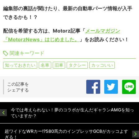
編集部の裏話が聞けたり、最新の自動車パーツ情報が入手
できるかも！？
配信を希望する方は、Motorz記事「
メールマガジン
「MotorzNews」はじめました。
」をお読みください！
関連キーワード
知っておきたい
名車
旧車
タクシー
カッコいい
この記事を
シェアする
今では考えられない！夢のコラボが生んだギャランAMGを知っ
ていますか？
超ワイドなWRカー!?580馬力のインプレッサGC8がカッコよす
ぎる！