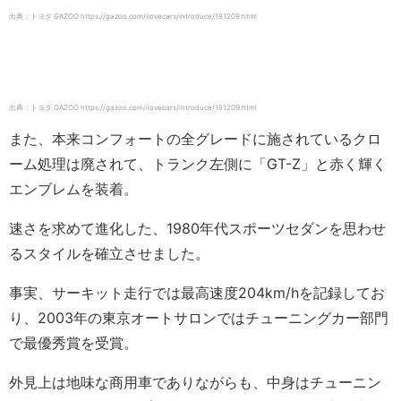
出典：トヨタ GAZOO https://gazoo.com/ilovecars/introduce/181209.html
出典：トヨタ GAZOO https://gazoo.com/ilovecars/introduce/181209.html
また、本来コンフォートの全グレードに施されているクロ
ーム処理は廃されて、トランク左側に「GT-Z」と赤く輝く
エンブレムを装着。
速さを求めて進化した、1980年代スポーツセダンを思わせ
るスタイルを確立させました。
事実、サーキット走行では最高速度204km/hを記録してお
り、2003年の東京オートサロンではチューニングカー部門
で最優秀賞を受賞。
外見上は地味な商用車でありながらも、中身はチューニン