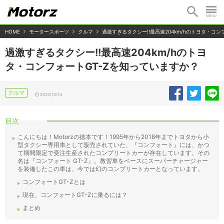
HOME
モータースポーツ
クルマ
過激すぎるタクシー!!最高速204km/hのトヨタ・コン
過激すぎるタクシー!!最高速204km/hのトヨ
タ・コンフォートGT-Zを知っていますか？
クルマ
2020/10/14
目次
こんにちは！Motorzの徳本です！1995年から2018年までトヨタから小
型タクシー専用車として販売されていた、『コンフォート』には、かつ
て期間限定で受注生産されたコンプリートカーが存在しています。その
名は『コンフォート GT-Z』。教習車をベースにスーパーチャージャー
を装備したこの車は、今では幻のコンプリートカーとなっています。
コンフォートGT-Zとは
現在、コンフォートGT-Zに乗るには？
まとめ