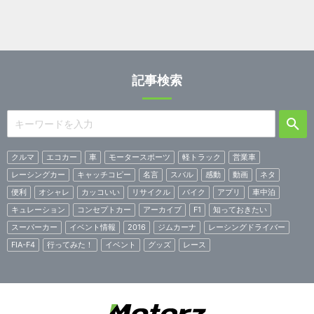
記事検索
クルマ
エコカー
車
モータースポーツ
軽トラック
営業車
レーシングカー
キャッチコピー
名言
スバル
感動
動画
ネタ
便利
オシャレ
カッコいい
リサイクル
バイク
アプリ
車中泊
キュレーション
コンセプトカー
アーカイブ
F1
知っておきたい
スーパーカー
イベント情報
2016
ジムカーナ
レーシングドライバー
FIA-F4
行ってみた！
イベント
グッズ
レース