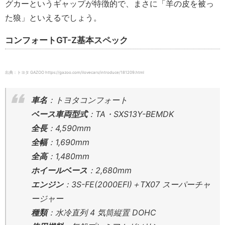
グカーというギャップが特徴的で、まさに「羊の皮を被っ
た狼」といえるでしょう。
コンフォートGT-Z基本スペック
出典：トヨタ GAZOO https://gazoo.com/ilovecars/introduce/181209.html
車名
：トヨタコンフォート
ベース車両型式
：TA・SXS13Y-BEMDK
全長
：4,590mm
全幅
：1,690mm
全高
：1,480mm
ホイールベース
：2,680mm
エンジン
：3S-FE(2000EFI)＋TX07 スーパーチャ
ージャー
種類
：水冷直列 4 気筒縦置 DOHC