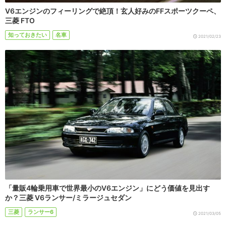
V6エンジンのフィーリングで絶頂！玄人好みのFFスポーツクーペ、
三菱 FTO
知っておきたい
名車
2021/02/23
「量販4輪乗用車で世界最小のV6エンジン」にどう価値を見出す
か？三菱 V6ランサー/ミラージュセダン
三菱
ランサー6
2021/03/05