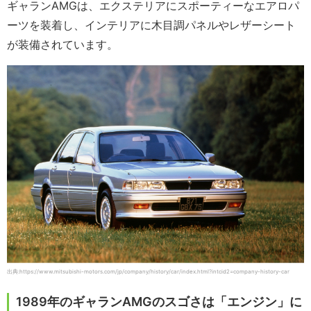
ギャランAMGは、エクステリアにスポーティーなエアロパ
ーツを装着し、インテリアに木目調パネルやレザーシート
が装備されています。
出典:https://www.mitsubishi-motors.com/jp/company/history/car/index.html?intcid2=company-history-car
1989年のギャランAMGのスゴさは「エンジン」に