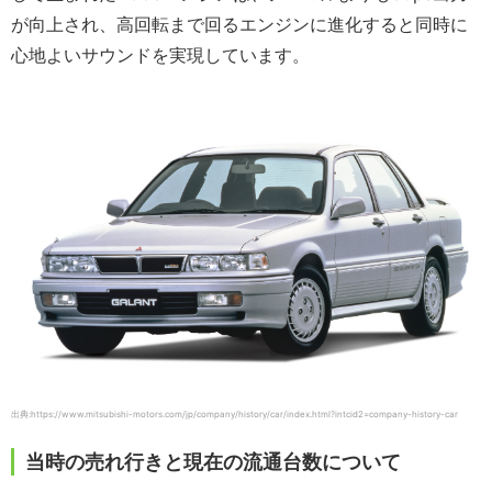
が向上され、高回転まで回るエンジンに進化すると同時に
心地よいサウンドを実現しています。
出典:https://www.mitsubishi-motors.com/jp/company/history/car/index.html?intcid2=company-history-car
当時の売れ行きと現在の流通台数について