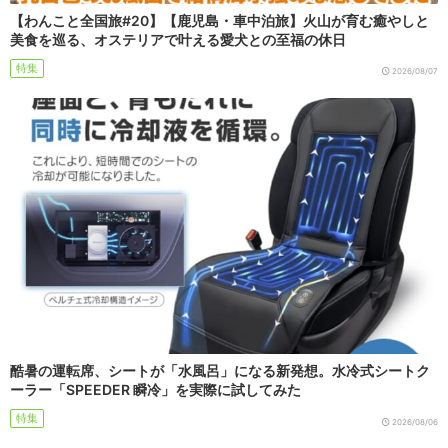
【わんこと全国旅#20】【鹿児島・車中泊旅】火山が育む癒やしと
美食を巡る、オステリアで叶える愛犬との至福の休日
特集
2026/08/07
酷暑の運転席、シートが「水風呂」になる新発想。水冷式シートク
ーラー「SPEEDER 瞬冷」を実際に試してみた
特集
2026/08/06