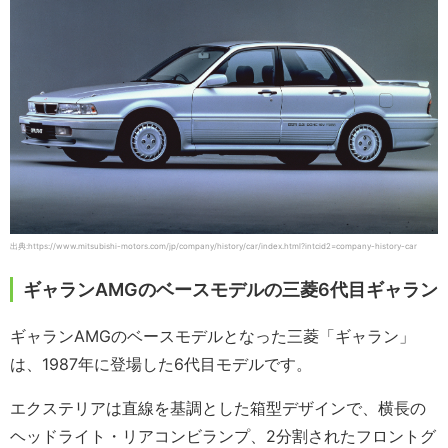
出典:https://www.mitsubishi-motors.com/jp/company/history/car/index.html?intcid2=company-history-car
ギャランAMGのベースモデルの三菱6代目ギャラン
ギャランAMGのベースモデルとなった三菱「ギャラン」
は、1987年に登場した6代目モデルです。
エクステリアは直線を基調とした箱型デザインで、横長の
ヘッドライト・リアコンビランプ、2分割されたフロントグ