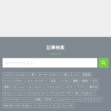
記事検索
クルマ
エコカー
車
モータースポーツ
軽トラック
営業車
レーシングカー
キャッチコピー
名言
スバル
感動
動画
ネタ
便利
オシャレ
カッコいい
リサイクル
バイク
アプリ
車中泊
キュレーション
コンセプトカー
アーカイブ
F1
知っておきたい
スーパーカー
イベント情報
2016
ジムカーナ
レーシングドライバー
FIA-F4
行ってみた！
イベント
グッズ
レース