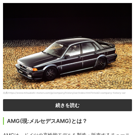
出典:https://www.mitsubishi-motors.com/jp/company/history/car/index.html?intcid2=company-history-car
続きを読む
AMG(現:メルセデスAMG)とは？
AMGは、ドイツの高性能モデルを製造・販売するチューニ