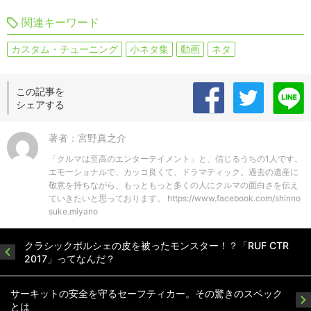
関連キーワード
カスタム・チューニング
小ネタ集
動画
ネタ
この記事を
シェアする
著者：宮野真之介
「クルマは至高のエンターテイメント」と、信じるうちの1人です。
エモーショナルで、カッコ良くて、ドラマティック。過去の遺産に
敬意を持ちながら、もっともっと多くの人にクルマの面白さを伝え
ていきたいと思っております。 https://www.facebook.com/shinno
suke.miyano
クラシックポルシェの皮を被ったモンスター！？「RUF CTR
2017」ってなんだ？
サーキットの安全を守るセーフティカー。その驚きのスペック
とは