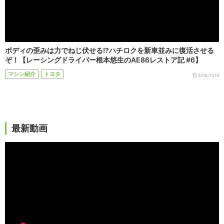
ボディの歪みは力でねじ伏せる!?ハチロクを新車並みに復活させる
ぞ！【レーシングドライバー根本悠生のAE86レストア記 #6】
マシン紹介
トヨタ
2018/11/15
最新動画