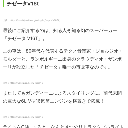
チゼータV16t
出典：https://ja.wikipedia.org/wiki/チゼータ・V16T#/
最後にご紹介するのは、知る人ぞ知る幻のスーパーカー
「チゼータ V16T」。
この車は、80年代を代表するテクノ音楽家・ジョルジオ・
モルダーと、ランボルギーニ出身のクラウディオ・ザンポ
ーリが設立した「チゼータ」唯一の市販車なのです。
出典：https://youtu.be/hRvw-bssP-8
またしてもガンディーニによるスタイリングに、前代未聞
の巨大な6L V型16気筒エンジンを横置きで搭載！
出典：https://youtu.be/hRvw-bssP-8
ライトをONにすると、なんと４つのリトラクタブルライト