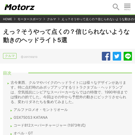
HOME
モータースポーツ
クルマ
えっ？そうやって点くの？信じられないような動きの
えっ？そうやって点くの？信じられないような
動きのヘッドライト5選
クルマ
2017/03/13
目次
古今東西、クルマやバイクのヘッドライトには様々なデザインがありま
す。特に点灯時のみポップアップするリトラクタブル・ヘッドランプ
は、空気抵抗にシビアなスーパーカーならではの特徴で、1990年頃まで
は憧れの的でした。今回はその中から予想外の動きにビックリさせられ
る、変わりダネたちを集めてみました。
アルファロメオ・モントリオール
GSX750S3 KATANA
コード812スーパーチャージャー (1973年式)
オペル・GT