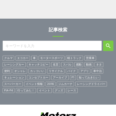
記事検索
クルマ
エコカー
車
モータースポーツ
軽トラック
営業車
レーシングカー
キャッチコピー
名言
スバル
感動
動画
ネタ
便利
オシャレ
カッコいい
リサイクル
バイク
アプリ
車中泊
キュレーション
コンセプトカー
アーカイブ
F1
知っておきたい
スーパーカー
イベント情報
2016
ジムカーナ
レーシングドライバー
FIA-F4
行ってみた！
イベント
グッズ
レース