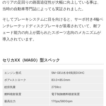
のリアの足回りの路面追従性が大幅に向上している事は、
当時の自動車専門誌によっても実証されました。
そしてブレーキシステムに目を向けると、サーボ付き4輪ベ
ンチレーテッドディスクブレーキが装着されていて、耐フ
ェード能力の向上が図られたスポーツ志向のメカニズムが
導入されています。
セリカXX（MA60）型スペック
エンジン形式
5M-GEU水冷6気筒DOHC
ボア×ストローク
83.0×85.0mm
総排気量
2759cc
燃料噴射装置
電子制御燃料噴射装置
最高出力
170ps/5600rpm