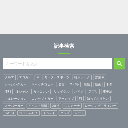
記事検索
クルマ
エコカー
車
モータースポーツ
軽トラック
営業車
レーシングカー
キャッチコピー
名言
スバル
感動
動画
ネタ
便利
オシャレ
カッコいい
リサイクル
バイク
アプリ
車中泊
キュレーション
コンセプトカー
アーカイブ
F1
知っておきたい
スーパーカー
イベント情報
2016
ジムカーナ
レーシングドライバー
FIA-F4
行ってみた！
イベント
グッズ
レース