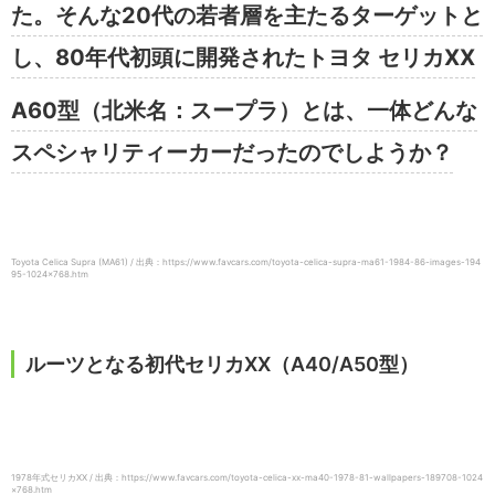
た。そんな20代の若者層を主たるターゲットと
し、80年代初頭に開発されたトヨタ セリカXX
A60型（北米名：スープラ）とは、一体どんな
スペシャリティーカーだったのでしようか？
Toyota Celica Supra (MA61) / 出典：https://www.favcars.com/toyota-celica-supra-ma61-1984-86-images-194
95-1024×768.htm
ルーツとなる初代セリカXX（A40/A50型）
1978年式セリカXX / 出典：https://www.favcars.com/toyota-celica-xx-ma40-1978-81-wallpapers-189708-1024
×768.htm