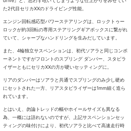
drive』と、思わず呟いてしまうような仕上がりをみせてい
た2代目セリカXXのドライビング性能。
エンジン回転感応型パワーステアリングは、ロックトゥー
ロックが約3回転の専用ステアリングギアボックスに繋がれ
ていて、シャープなハンドリングを生みだしています。
また、4輪独立サスペンションは、初代ソアラと同じコンポ
ーネントですがフロントのスプリング ダンパー、スタビラ
イザーともにセリカXXの方が硬いセッティングに。
リアのダンパーはソアラと共通でスプリングのみ少し硬め
にセットされた一方、リアスタビライザーは1mm細く造ら
れています。
とはいえ、勿論トレッドの幅やホイールサイズも異なる
為、一概には語れないのですが、上記サスペンションセッ
ティングの味付けにより、初代ソアラと比べて高速走行時