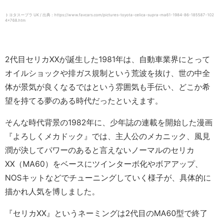
トヨタスープラ UK / 出典：https://www.favcars.com/pictures-toyota-celica-supra-ma61-1984-86-185587-102
4×768.htm
2代目セリカXXが誕生した1981年は、自動車業界にとって
オイルショックや排ガス規制という荒波を抜け、世の中全
体が景気が良くなるではという雰囲気も手伝い、どこか希
望を持てる夢のある時代だったといえます。
そんな時代背景の1982年に、少年誌の連載を開始した漫画
『よろしくメカドック』では、主人公のメカニック、風見
潤が決してパワーのあると言えないノーマルのセリカ
XX（MA60）をベースにツインターボ化やボアアップ、
NOSキットなどでチューニングしていく様子が、具体的に
描かれ人気を博しました。
『セリカXX』というネーミングは2代目のMA60型で終了