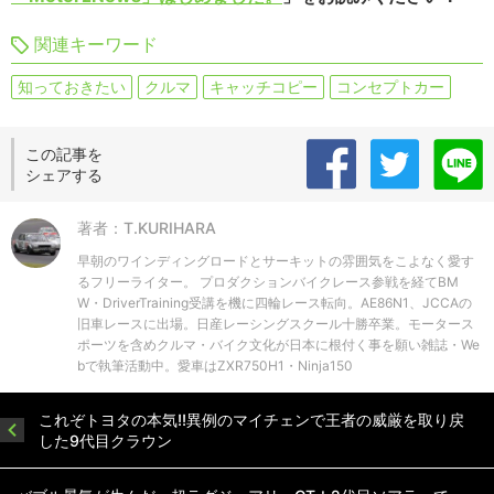
関連キーワード
知っておきたい
クルマ
キャッチコピー
コンセプトカー
この記事を
シェアする
著者：T.KURIHARA
早朝のワインディングロードとサーキットの雰囲気をこよなく愛す
るフリーライター。 プロダクションバイクレース参戦を経てBM
W・DriverTraining受講を機に四輪レース転向。AE86N1、JCCAの
旧車レースに出場。日産レーシングスクール十勝卒業。モータース
ポーツを含めクルマ・バイク文化が日本に根付く事を願い雑誌・We
bで執筆活動中。愛車はZXR750H1・Ninja150
これぞトヨタの本気!!異例のマイチェンで王者の威厳を取り戻
した9代目クラウン