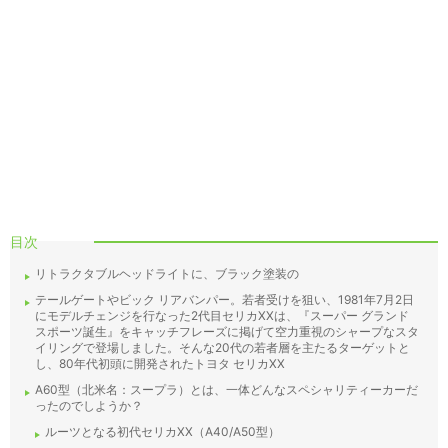
目次
リトラクタブルヘッドライトに、ブラック塗装の
テールゲートやビック リアバンパー。若者受けを狙い、1981年7月2日
にモデルチェンジを行なった2代目セリカXXは、『スーパー グランド
スポーツ誕生』をキャッチフレーズに掲げて空力重視のシャープなスタ
イリングで登場しました。そんな20代の若者層を主たるターゲットと
し、80年代初頭に開発されたトヨタ セリカXX
A60型（北米名：スープラ）とは、一体どんなスペシャリティーカーだ
ったのでしようか？
ルーツとなる初代セリカXX（A40/A50型）