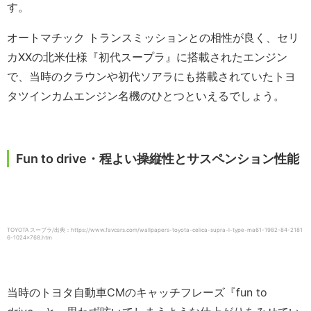
す。
オートマチック トランスミッションとの相性が良く、セリ
カXXの北米仕様『初代スープラ』に搭載されたエンジン
で、当時のクラウンや初代ソアラにも搭載されていたトヨ
タツインカムエンジン名機のひとつといえるでしょう。
Fun to drive・程よい操縦性とサスペンション性能
TOYOTA スープラ/出典：https://www.favcars.com/wallpapers-toyota-celica-supra-l-type-ma61-1982-84-2181
6-1024×768.htm
当時のトヨタ自動車CMのキャッチフレーズ『fun to