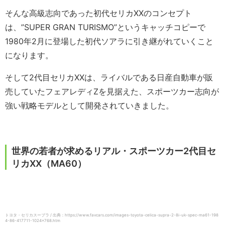
そんな高級志向であった初代セリカXXのコンセプト
は、”SUPER GRAN TURISMO”というキャッチコピーで
1980年2月に登場した初代ソアラに引き継がれていくこと
になります。
そして2代目セリカXXは、ライバルである日産自動車が販
売していたフェアレディZを見据えた、スポーツカー志向が
強い戦略モデルとして開発されていきました。
世界の若者が求めるリアル・スポーツカー2代目セ
リカXX（MA60）
トヨタ・セリカスープラ / 出典：https://www.favcars.com/images-toyota-celica-supra-2-8i-uk-spec-ma61-198
4-86-417711-1024×768.htm