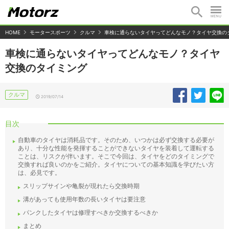
HOME
モータースポーツ
クルマ
車検に通らないタイヤってどんなモノ？タイヤ交換の
車検に通らないタイヤってどんなモノ？タイヤ
交換のタイミング
クルマ
2019/07/14
目次
自動車のタイヤは消耗品です。そのため、いつかは必ず交換する必要が
あり、十分な性能を発揮することができないタイヤを装着して運転する
ことは、リスクが伴います。そこで今回は、タイヤをどのタイミングで
交換すれば良いのかをご紹介。タイヤについての基本知識を学びたい方
は、必見です。
スリップサインや亀裂が現れたら交換時期
溝があっても使用年数の長いタイヤは要注意
パンクしたタイヤは修理すべきか交換するべきか
まとめ