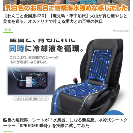
【わんこと全国旅#20】【鹿児島・車中泊旅】火山が育む癒やしと
美食を巡る、オステリアで叶える愛犬との至福の休日
特集
2026/08/07
酷暑の運転席、シートが「水風呂」になる新発想。水冷式シートク
ーラー「SPEEDER 瞬冷」を実際に試してみた