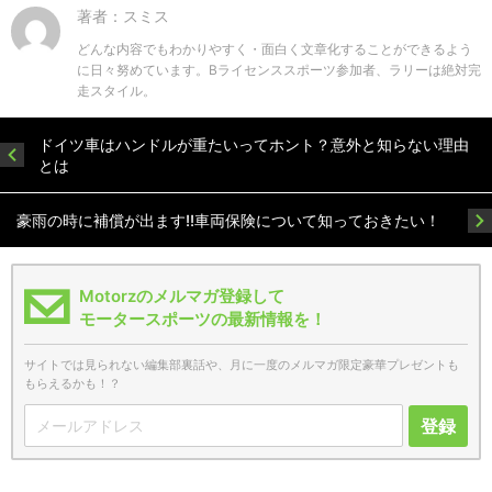
著者：スミス
どんな内容でもわかりやすく・面白く文章化することができるよう
に日々努めています。Bライセンススポーツ参加者、ラリーは絶対完
走スタイル。
ドイツ車はハンドルが重たいってホント？意外と知らない理由
とは
豪雨の時に補償が出ます!!車両保険について知っておきたい！
Motorzのメルマガ登録して
モータースポーツの最新情報を！
サイトでは見られない編集部裏話や、月に一度のメルマガ限定豪華プレゼントも
もらえるかも！？
登録