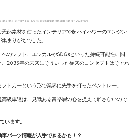
-and-only-bentley-exp-100-gt-spectacular-concept-car-for-2035-909
な天然素材を使ったインテリアや超ハイパワーのエンジン
が集まりがちでした。
へのシフト、エシカルやSDGsといった持続可能性に関
、2035年の未来にそういった従来のコンセプトはそぐわ
セプトカーという形で業界に先手を打ったベントレー。
超高級車達は、見識ある富裕層の心を捉えて離さないので
しています。
動車パーツ情報が入手できるかも！？