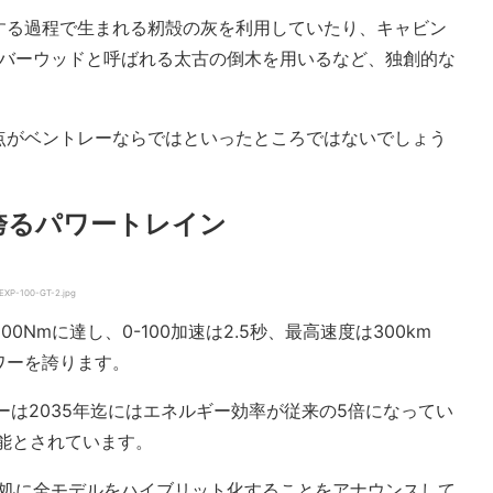
する過程で生まれる籾殻の灰を利用していたり、キャビン
リバーウッドと呼ばれる太古の倒木を用いるなど、独創的な
点がベントレーならではといったところではないでしょう
を誇るパワートレイン
EXP-100-GT-2.jpg
0Nmに達し、0-100加速は2.5秒、最高速度は300km
ワーを誇ります。
ーは2035年迄にはエネルギー効率が従来の5倍になってい
可能とされています。
目処に全モデルをハイブリット化することをアナウンスして