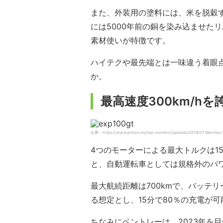
また、外装用の塗料には、米を脱穀
には5000年前の銅を染み込ませた
素材使いが特徴です。
ハイテクや最先端とは一味違う着眼
か。
最高速度300km/h
出典：https://www.piston.my/wp-content/uploads/2019/07/Bentley-
4つのモーターによる最大トルクは150
と、自動運転車としては規格外のパ
最大航続距離は700kmで、バッテリ
る想定とし、15分で80％の充電が
ちなみにベントレーは、2023年を