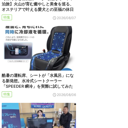
泊旅】火山が育む癒やしと美食を巡る、
オステリアで叶える愛犬との至福の休日
特集
2026/08/07
酷暑の運転席、シートが「水風呂」にな
る新発想。水冷式シートクーラー
「SPEEDER 瞬冷」を実際に試してみた
特集
2026/08/06