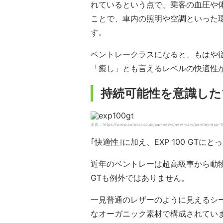
れているという点で、乗客の血圧や
ことで、車内の照明や空調といった
す。
ベントレークラスになると、もはや
「癒し」とも言えるレベルの快適性
持続可能性を意識した
出典：https://www.autocar.co.uk/car-news/new-cars/bentley-exp-10
｢快適性｣に加え、EXP 100 GT
近年のベントレーは超高級車から動物
GTも例外ではありません。
一見普通のレザーのように見えるシ
なオーガニック素材で構成されてい