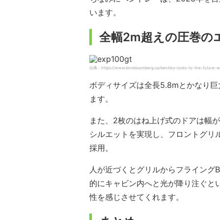
います。
全幅2m超えの圧巻の
出典：https://www.bnnbloomberg.ca/bentley-looks-to-the-future-wi
ボディサイズは全長5.8mとかなり
ます。
また、2枚のはね上げ式のドアは幅が
シルエットを実現し、フロントグリル
採用。
人が近づくとグリルからフライング
的にキャビン内へと光が降り注ぐと
性を感じさせてくれます。