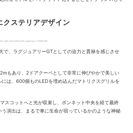
エクステリアデザイン
th-self-chauffeured-supercar-1.1285180
巨大で、ラグジュアリーGTとしての迫力と貫禄を感じさせ
2mもあり、2ドアクーペとして非常に伸びやかで美しい
には、600個ものLEDを埋め込んだマトリクスグリルを
Bマスコットへと光が収束し、ボンネット中央を経て最終
いう演出は、まるで車に生命が宿っているかのような神秘