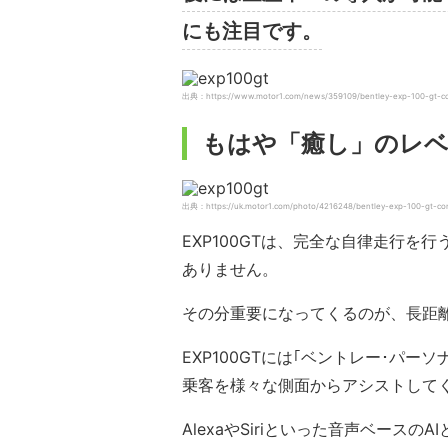
にも注目です。
出典：https://www.motor1.com/news/359109/bentley-exp-100-gt-co
もはや「癒し」のレベ
出典：https://uk.motor1.com/photo/4216248/bentley-exp-100-gt-co
EXP100GTは、完全な自律走行
ありません。
その分重要になってくるのが、長距
EXP100GTには｢ベントレー･パ
乗客を様々な側面からアシストして
AlexaやSiriといった音声ベー