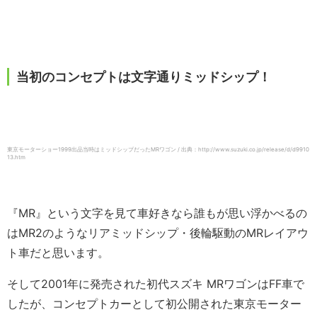
当初のコンセプトは文字通りミッドシップ！
東京モーターショー1999出品当時はミッドシップだったMRワゴン / 出典：http://www.suzuki.co.jp/release/d/d9910
13.htm
『MR』という文字を見て車好きなら誰もが思い浮かべるの
はMR2のようなリアミッドシップ・後輪駆動のMRレイアウ
ト車だと思います。
そして2001年に発売された初代スズキ MRワゴンはFF車で
したが、コンセプトカーとして初公開された東京モーター