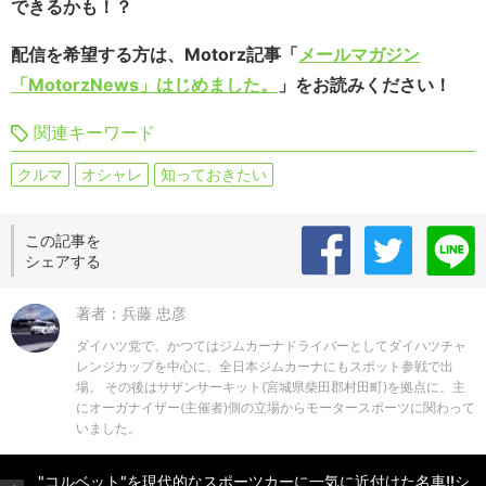
できるかも！？
配信を希望する方は、Motorz記事「
メールマガジン
「MotorzNews」はじめました。
」をお読みください！
関連キーワード
クルマ
オシャレ
知っておきたい
この記事を
シェアする
著者：兵藤 忠彦
ダイハツ党で、かつてはジムカーナドライバーとしてダイハツチャ
レンジカップを中心に、全日本ジムカーナにもスポット参戦で出
場。 その後はサザンサーキット(宮城県柴田郡村田町)を拠点に、主
にオーガナイザー(主催者)側の立場からモータースポーツに関わって
いました。
"コルベット"を現代的なスポーツカーに一気に近付けた名車!!シ