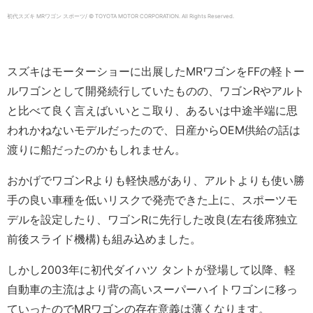
初代スズキ MRワゴン スポーツ/ © TOYOTA MOTOR CORPORATION. All Rights Reserved.
スズキはモーターショーに出展したMRワゴンをFFの軽トー
ルワゴンとして開発続行していたものの、ワゴンRやアルト
と比べて良く言えばいいとこ取り、あるいは中途半端に思
われかねないモデルだったので、日産からOEM供給の話は
渡りに船だったのかもしれません。
おかげでワゴンRよりも軽快感があり、アルトよりも使い勝
手の良い車種を低いリスクで発売できた上に、スポーツモ
デルを設定したり、ワゴンRに先行した改良(左右後席独立
前後スライド機構)も組み込めました。
しかし2003年に初代ダイハツ タントが登場して以降、軽
自動車の主流はより背の高いスーパーハイトワゴンに移っ
ていったのでMRワゴンの存在意義は薄くなります。