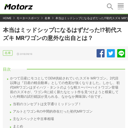
HOME
モータースポーツ
名車
本当はミッドシップになるはずだった!?初代スズキ MR
本当はミッドシップになるはずだった!?初代ス
ズキ MRワゴンの意外な出自とは？
名車
2018/09/16
目次
かつて日産にモコとしてOEM供給されていたスズキ MRワゴン。2代目
以降は『日産の軽自動車』としての色彩が強くなりました。しかし、初
代MRワゴンはダイハツ・タントのような軽スーパーハイトワゴン登場
前のスズキが、ワゴンRに続く新たなヒット作を見つけようと模索して
いた時期の試行錯誤が見られる、なかなか興味深い1台です。
当初のコンセプトは文字通りミッドシップ！
アルトとワゴンRの中間的存在だった初代MRワゴン
主なスペックと中古車相場
まとめ