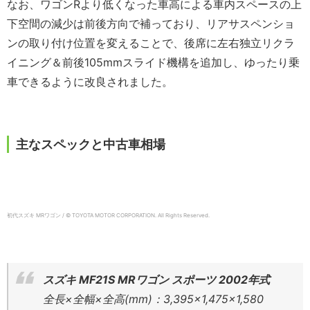
なお、ワゴンRより低くなった車高による車内スペースの上
下空間の減少は前後方向で補っており、リアサスペンショ
ンの取り付け位置を変えることで、後席に左右独立リクラ
イニング＆前後105mmスライド機構を追加し、ゆったり乗
車できるように改良されました。
主なスペックと中古車相場
初代スズキ MRワゴン / © TOYOTA MOTOR CORPORATION. All Rights Reserved.
スズキ MF21S MRワゴン スポーツ 2002年式
全長×全幅×全高(mm)：3,395×1,475×1,580