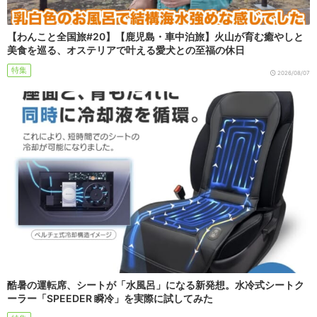
【わんこと全国旅#20】【鹿児島・車中泊旅】火山が育む癒やしと
美食を巡る、オステリアで叶える愛犬との至福の休日
特集
2026/08/07
酷暑の運転席、シートが「水風呂」になる新発想。水冷式シートク
ーラー「SPEEDER 瞬冷」を実際に試してみた