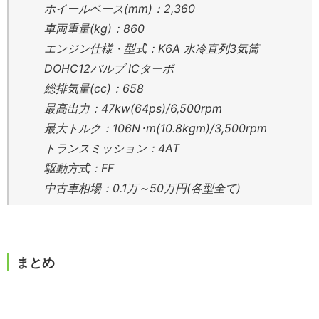
ホイールベース(mm)：2,360
車両重量(kg)：860
エンジン仕様・型式：K6A 水冷直列3気筒
DOHC12バルブ ICターボ
総排気量(cc)：658
最高出力：47kw(64ps)/6,500rpm
最大トルク：106N･m(10.8kgm)/3,500rpm
トランスミッション：4AT
駆動方式：FF
中古車相場：0.1万～50万円(各型全て)
まとめ