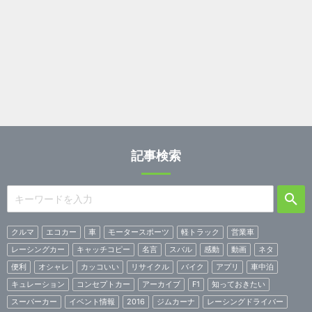
記事検索
クルマ
エコカー
車
モータースポーツ
軽トラック
営業車
レーシングカー
キャッチコピー
名言
スバル
感動
動画
ネタ
便利
オシャレ
カッコいい
リサイクル
バイク
アプリ
車中泊
キュレーション
コンセプトカー
アーカイブ
F1
知っておきたい
スーパーカー
イベント情報
2016
ジムカーナ
レーシングドライバー