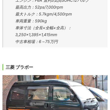
エンジン：F6A 直列3気筒SOHC12バルブ
最高出力：52ps/7,000rpm
最大トルク：5.7kgm/4,500rpm
車両重量：590kg
車体寸法（全長×全幅×全高）：
3,250×1,395×1,415mm
中古車相場：6～75万円
三菱 ブラボー