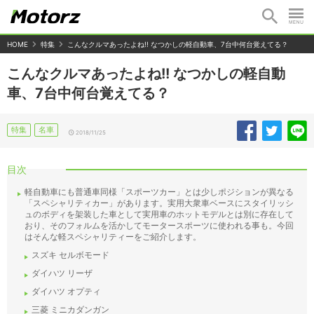
HOME
特集
こんなクルマあったよね!! なつかしの軽自動車、7台中何台覚えてる？
こんなクルマあったよね!! なつかしの軽自動
車、7台中何台覚えてる？
特集
名車
2018/11/25
目次
軽自動車にも普通車同様「スポーツカー」とは少しポジションが異なる
「スペシャリティカー」があります。実用大衆車ベースにスタイリッシ
ュのボディを架装した車として実用車のホットモデルとは別に存在して
おり、そのフォルムを活かしてモータースポーツに使われる事も。今回
はそんな軽スペシャリティーをご紹介します。
スズキ セルボモード
ダイハツ リーザ
ダイハツ オプティ
三菱 ミニカダンガン