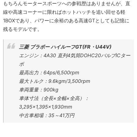
もちろんモータースポーツへの参戦歴はありませんが、直
線や高速コーナーに限ればホットハッチを追い回せる軽
1BOXであり、パワーに余裕のある高速GTとしても記憶に
残るモデルです。
三菱 ブラボー ハイルーフGT(FR・U44V)
エンジン：4A30 直列4気筒DOHC20バルブICター
ボ
最高出力：64ps/6,500rpm
最大トルク：9.6kgm/3,500rpm
車両重量：900kg
車体寸法（全長×全幅×全高）：
3,295×1,395×1,930mm
中古車相場：35～41万円