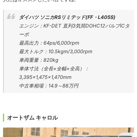
ダイハツ ソニカRSリミテッド(FF・L405S)
エンジン：KF-DET 直列3気筒DOHC12バルブICタ
ーボ
最高出力：64ps/6,000rpm
最大トルク：10.5kgm/3,000rpm
車両重量：820kg
車体寸法（全長×全幅×全高）：
3,395×1,475×1,470mm
中古車相場：14.9～88万円
オートザム キャロル