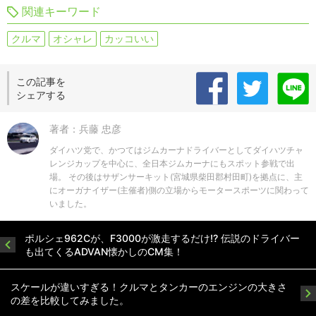
関連キーワード
クルマ
オシャレ
カッコいい
この記事を
シェアする
著者：兵藤 忠彦
ダイハツ党で、かつてはジムカーナドライバーとしてダイハツチャ
レンジカップを中心に、全日本ジムカーナにもスポット参戦で出
場。 その後はサザンサーキット(宮城県柴田郡村田町)を拠点に、主
にオーガナイザー(主催者)側の立場からモータースポーツに関わって
いました。
ポルシェ962Cが、F3000が激走するだけ!? 伝説のドライバー
も出てくるADVAN懐かしのCM集！
スケールが違いすぎる！クルマとタンカーのエンジンの大きさ
の差を比較してみました。