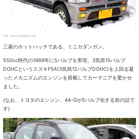
出典：https://wikipedia.org/
三菱のホットハッチである、ミニカダンガン。
550cc時代の1989年に5バルブを実現、3気筒15バルブ
DOHCというスズキF5A(3気筒12バルブDOHC)を上回る凝
ったメカニズムのエンジンを搭載してカーマニアを驚かせ
ました。
(なお、トヨタのエンジン、4A-Gが5バルブ化する前の話で
す)