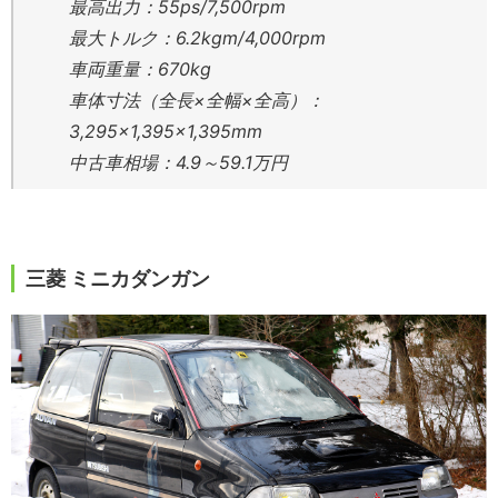
最高出力：55ps/7,500rpm
最大トルク：6.2kgm/4,000rpm
車両重量：670kg
車体寸法（全長×全幅×全高）：
3,295×1,395×1,395mm
中古車相場：4.9～59.1万円
三菱 ミニカダンガン