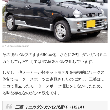
出典：https://wikipedia.org/
その後5バルブのまま660cc化、さらに2代目ダンガン(ミニ
カとしては7代目)では4気筒20バルブ化しています。
しかし、他メーカーが軽ホットモデルを積極的にワークス
体制でモータースポーツに参戦させたのに対し、三菱はミ
ニカで目立ったモータースポーツ活動をしなかったため、
地味な存在なのが少々残念です。
三菱 ミニカダンガン(2代目FF・H31A)