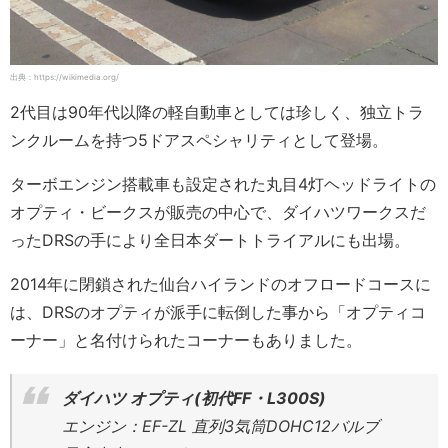
出典：https://wikimedia.org/
2代目は90年代以降の軽自動車としては珍しく、独立トラ
ンクルームを持つ5ドアスペシャリティとして登場。
ターボエンジン搭載車も設定された丸目4灯ヘッドライトの
オプティ・ビークスが販売の中心で、ダイハツワークスだ
ったDRSの手により全日本ダートトライアルにも出場。
2014年に閉鎖された仙台ハイランドのオフロードコースに
は、DRSのオプティが派手に転倒した事から「オプティコ
ーナー」と名付けられたコーナーもありました。
ダイハツ オプティ(初代FF・L300S)
エンジン：EF-ZL 直列3気筒DOHC12バルブ