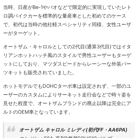
当時、日産がBe-1やパオなどで限定的に実現していたレト
ロ調パイクカーを標準的な量産車とした初めてのケース
で、初代は当時の他社軽スペシャリティ同様、女性ユーザ
ーがターゲット。
オートザム・キャロルとしての2代目(通算3代目)ではイタ
リアンホットハッチ風のスタイルで男性ユーザーもターゲ
ットにしており、マツダスピードからレーシーな外装パー
ツキットも販売されていました。
ホットモデルでもDOHCターボ車は設定されず、一部のユ
ーザーのカスタムによりサーキット走行会などで時々姿を
見せた程度で、オートザムブランドの廃止以降は完全にア
ルトのOEM車となっています。
オートザム キャロル ミレディ(初代FF・AA6PA)