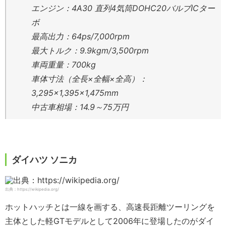
エンジン：4A30 直列4気筒DOHC20バルブICター
ボ
最高出力：64ps/7,000rpm
最大トルク：9.9kgm/3,500rpm
車両重量：700kg
車体寸法（全長×全幅×全高）：
3,295×1,395×1,475mm
中古車相場：14.9～75万円
ダイハツ ソニカ
出典：https://wikipedia.org/
ホットハッチとは一線を画する、高速長距離ツーリングを
主体とした軽GTモデルとして2006年に登場したのがダイ