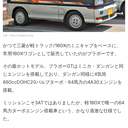
出典：https://wikipedia.org/
かつて三菱が軽トラック/1BOXのミニキャブをベースに、
常用1BOXワゴンとして販売していたのがブラボーです。
その最ホットモデル、ブラボーGTはミニカ・ダンガンと同
じエンジンを搭載しており、ダンガン同様に4気筒
660ccDOHC20バルブターボ・64馬力の4A30エンジンを
搭載。
ミッションこそ3ATではありましたが、軽1BOXで唯一の64
馬力ターボエンジン搭載車という、かなり過激な仕様でし
た。