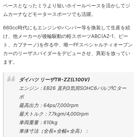
ベースとなったミラより短いホイールベースを活かしてジ
ムカーナなどモータースポーツでも活躍。
660cc時代にもエンジンやバンパー等を換装して生産を続
け、他メーカーが後輪駆動の軽スポーツABC(AZ-1、ビー
ト、カプチーノ)を作る中、唯一FFスペシャルティオープン
カーのリーザスパイダーをデビューさせ、異彩を放ってい
ます。
ダイハツ リーザTR-ZZ(L100V)
エンジン：EB26 直列3気筒SOHC6バルブICター
ボ
最高出力：64ps/7,000rpm
最大トルク：7.7kgm/4,000rpm
車両重量：610kg
車体寸法（全長×全幅×全高）：