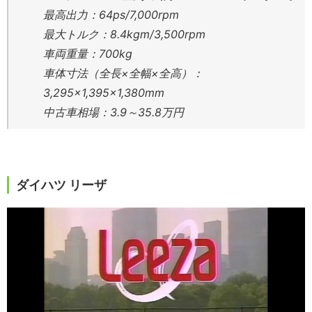
最高出力：64ps/7,000rpm
最大トルク：8.4kgm/3,500rpm
車両重量：700kg
車体寸法（全長×全幅×全高）：
3,295×1,395×1,380mm
中古車相場：3.9～35.8万円
ダイハツ リーザ