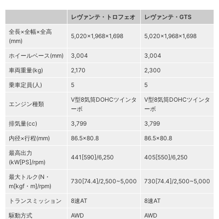
レヴァンテ・トロフェオ
レヴァンテ・GTS
全長×全幅×全高
5,020×1,968×1,698
5,020×1,968×1,698
(mm)
ホイールベース(mm)
3,004
3,004
車両重量(kg)
2,170
2,300
乗車定員(人)
5
5
V型8気筒DOHCツインタ
V型8気筒DOHCツインタ
エンジン種類
ーボ
ーボ
排気量(cc)
3,799
3,799
内径×行程(mm)
86.5×80.8
86.5×80.8
最高出力
441[590]/6,250
405[550]/6,250
(kW[PS]/rpm)
最大トルク(N・
730[74.4]/2,500~5,000
730[74.4]/2,500~5,000
m[kgf・m]/rpm)
トランスミッション
8速AT
8速AT
駆動方式
AWD
AWD