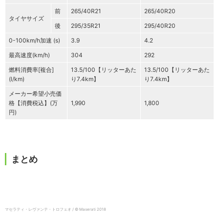
前
265/40R21
265/40R20
タイヤサイズ
後
295/35R21
295/40R20
0-100km/h加速 (s)
3.9
4.2
最高速度(km/h)
304
292
燃料消費率[複合]
13.5/100【リッターあた
13.5/100【リッターあた
(l/km)
り7.4km】
り7.4km】
メーカー希望小売価
格【消費税込】(万
1,990
1,800
円)
まとめ
マセラティ・レヴァンテ・トロフェオ / © Maserati 2018