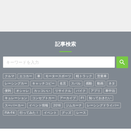
記事検索
クルマ
エコカー
車
モータースポーツ
軽トラック
営業車
レーシングカー
キャッチコピー
名言
スバル
感動
動画
ネタ
便利
オシャレ
カッコいい
リサイクル
バイク
アプリ
車中泊
キュレーション
コンセプトカー
アーカイブ
F1
知っておきたい
スーパーカー
イベント情報
2016
ジムカーナ
レーシングドライバー
FIA-F4
行ってみた！
イベント
グッズ
レース