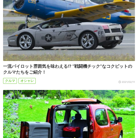
一流パイロット雰囲気を味わえる!? “戦闘機チック”なコクピットの
クルマたちをご紹介！
クルマ
オシャレ
2021/02/11