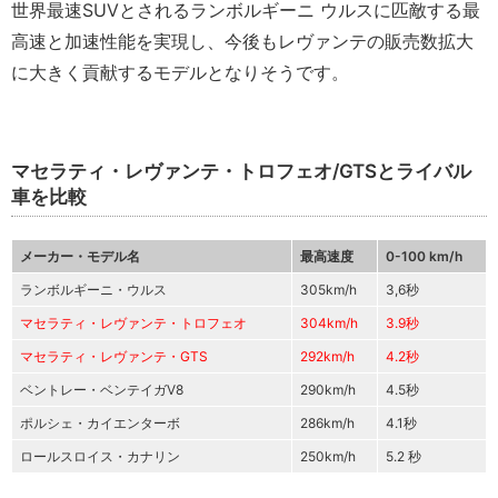
世界最速SUVとされるランボルギーニ ウルスに匹敵する最
高速と加速性能を実現し、今後もレヴァンテの販売数拡大
に大きく貢献するモデルとなりそうです。
マセラティ・レヴァンテ・トロフェオ/GTSとライバル
車を比較
メーカー・モデル名
最高速度
0-100 km/h
ランボルギーニ・ウルス
305km/h
3,6秒
マセラティ・レヴァンテ・トロフェオ
304km/h
3.9秒
マセラティ・レヴァンテ・GTS
292km/h
4.2秒
ベントレー・ベンテイガV8
290km/h
4.5秒
ポルシェ・カイエンターボ
286km/h
4.1秒
ロールスロイス・カナリン
250km/h
5.2 秒