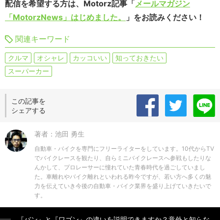
配信を希望する方は、Motorz記事「
メールマガジン
「MotorzNews」はじめました。
」をお読みください！
関連キーワード
クルマ
オシャレ
カッコいい
知っておきたい
スーパーカー
この記事を
シェアする
著者：池田 勇生
自動車・バイクを専門にフリーライターをしています。10代からTV
でバイクレースを観たり、自らミニバイクレースへ参戦もしたりな
んかして、プロレーサーに憧れていた青春時代を過ごしていまし
た。車離れやバイク離れといわれる昨今ですが、若い方へ多くの魅
力を伝えていき今後の自動車・バイク業界を盛り上げていきたいで
す。
『バン』と『ワゴン』の違いを説明できますか？意外と知らな