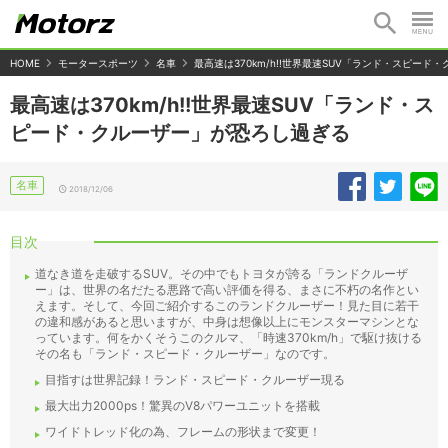
HOME
モータースポーツ
名車
最高速は370km/h!!世界最速SUV「ランド・スピー
最高速は370km/h!!世界最速SUV「ランド・ス
ピード・クルーザー」が恐ろし過ぎる
名車
2018/12/06
目次
道なき道を走破するSUV。その中でもトヨタが誇る「ランドクルーザ
ー」は、世界の名だたる悪路で高い評価を得る、まさに不朽の名作とい
えます。そして、今回ご紹介するこのランドクルーザー！見た目に若干
の違和感があると思いますが、中身は想像以上にモンスターマシンとな
っています。何をかくそうこのクルマ、「時速370km/h」で駆け抜ける
その名も「ランド・スピード・クルーザー」なのです。
目指すは世界記録！ランド・スピード・クルーザー現る
最大出力2000ps！驚異のV8パワーユニットを搭載
ワイドトレッド化の為、フレームの形状まで変更！