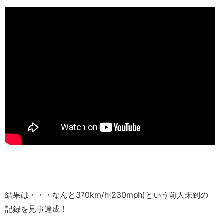
結果は・・・なんと370km/h(230mph)という前人未到の
記録を見事達成！