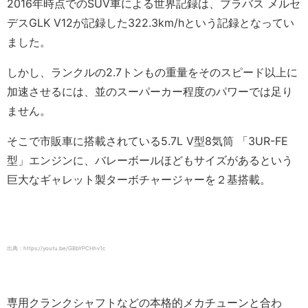
2016年時点でのSUV車による世界記録は、ブラバス メルセ
デスGLK V12が記録した322.3km/hという記録となってい
ました。
しかし、ランクルの2.7トンもの重量をそのスピード以上に
加速させるには、並のスーパーカー程度のパワーでは足り
ません。
そこで市販車に搭載されている5.7L V型8気筒 「3UR-FE
型」エンジンに、バレーボールほどもサイズがあるという
巨大なギャレット製ターボチャージャーを２基搭載。
出典：https://youtu.be/GBbYPCHhv1c
専用クランクシャフトなどの本格的メカチューンと合わ