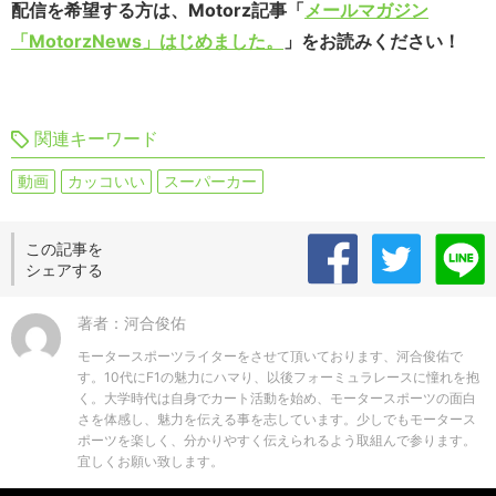
配信を希望する方は、Motorz記事「
メールマガジン
「MotorzNews」はじめました。
」をお読みください！
関連キーワード
動画
カッコいい
スーパーカー
この記事を
シェアする
著者：河合俊佑
モータースポーツライターをさせて頂いております、河合俊佑で
す。10代にF1の魅力にハマり、以後フォーミュラレースに憧れを抱
く。大学時代は自身でカート活動を始め、モータースポーツの面白
さを体感し、魅力を伝える事を志しています。少しでもモータース
ポーツを楽しく、分かりやすく伝えられるよう取組んで参ります。
宜しくお願い致します。