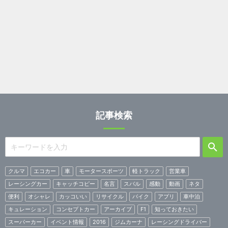
記事検索
クルマ
エコカー
車
モータースポーツ
軽トラック
営業車
レーシングカー
キャッチコピー
名言
スバル
感動
動画
ネタ
便利
オシャレ
カッコいい
リサイクル
バイク
アプリ
車中泊
キュレーション
コンセプトカー
アーカイブ
F1
知っておきたい
スーパーカー
イベント情報
2016
ジムカーナ
レーシングドライバー