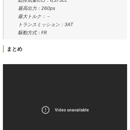
総排気量(cc)：6,373cc
最高出力：260ps
最大トルク：－
トランスミッション：3AT
駆動方式：FR
まとめ