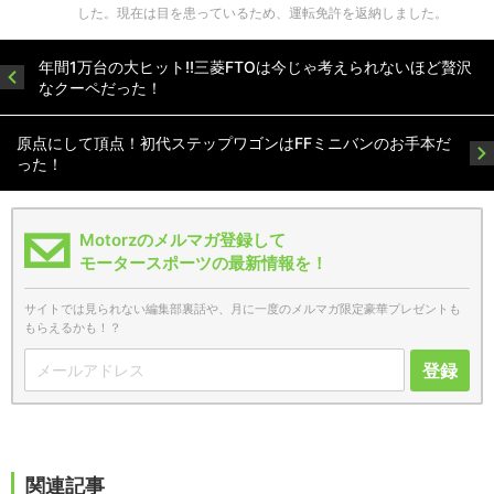
した。現在は目を患っているため、運転免許を返納しました。
年間1万台の大ヒット!!三菱FTOは今じゃ考えられないほど贅沢
なクーペだった！
原点にして頂点！初代ステップワゴンはFFミニバンのお手本だ
った！
Motorzのメルマガ登録して
モータースポーツの最新情報を！
サイトでは見られない編集部裏話や、月に一度のメルマガ限定豪華プレゼントも
もらえるかも！？
登録
関連記事