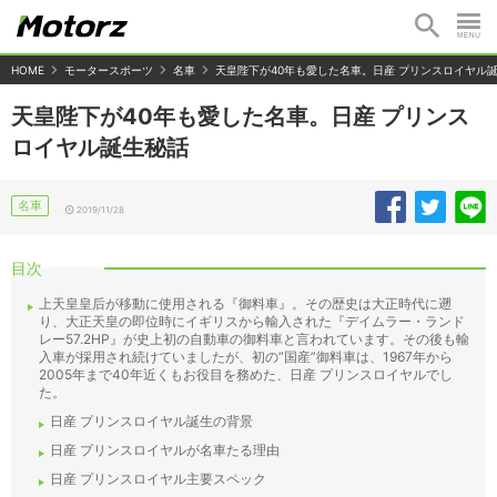
HOME
モータースポーツ
名車
天皇陛下が40年も愛した名車。日産 プリンスロイヤル
天皇陛下が40年も愛した名車。日産 プリンス
ロイヤル誕生秘話
名車
2019/11/28
目次
上天皇皇后が移動に使用される『御料車』。その歴史は大正時代に遡
り、大正天皇の即位時にイギリスから輸入された『デイムラー・ランド
レー57.2HP』が史上初の自動車の御料車と言われています。その後も輸
入車が採用され続けていましたが、初の”国産”御料車は、1967年から
2005年まで40年近くもお役目を務めた、日産 プリンスロイヤルでし
た。
日産 プリンスロイヤル誕生の背景
日産 プリンスロイヤルが名車たる理由
日産 プリンスロイヤル主要スペック