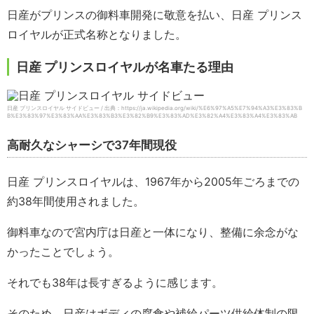
日産がプリンスの御料車開発に敬意を払い、日産 プリンス
ロイヤルが正式名称となりました。
日産 プリンスロイヤルが名車たる理由
日産 プリンスロイヤル サイドビュー / 出典：https://ja.wikipedia.org/wiki/%E6%97%A5%E7%94%A3%E3%83%B
B%E3%83%97%E3%83%AA%E3%83%B3%E3%82%B9%E3%83%AD%E3%82%A4%E3%83%A4%E3%83%AB
高耐久なシャーシで37年間現役
日産 プリンスロイヤルは、1967年から2005年ごろまでの
約38年間使用されました。
御料車なので宮内庁は日産と一体になり、整備に余念がな
かったことでしょう。
それでも38年は長すぎるように感じます。
そのため、日産はボディの腐食や補給パーツ供給体制の限