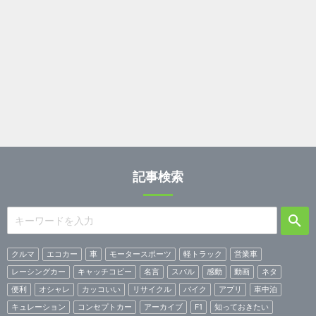
記事検索
クルマ
エコカー
車
モータースポーツ
軽トラック
営業車
レーシングカー
キャッチコピー
名言
スバル
感動
動画
ネタ
便利
オシャレ
カッコいい
リサイクル
バイク
アプリ
車中泊
キュレーション
コンセプトカー
アーカイブ
F1
知っておきたい