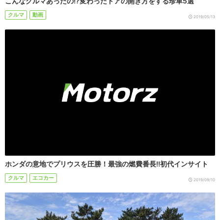
こんなクルマあったの!?変わったドアの開き方をする珍車5選
クルマ
動画
2019/05/13
ホンダの意地でプリウスを圧勝！最強の燃費番長!!初代インサイト
クルマ
エコカー
2019/09/10