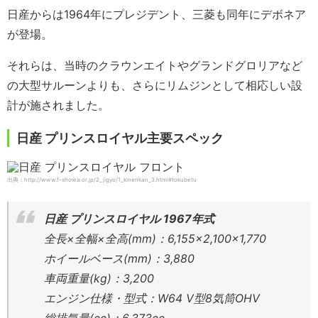
日産からは1964年にプレジデント、三菱も同年にデボネア
が登場。
それらは、当時のクラウンエイトやグランドグロリアなど
の大型サルーンよりも、さらにリムジンとして相応しい設
計が施されました。
日産 プリンスロイヤル主要スペック
出典：http://www.f-showa.or.jp/2_jigyo/1_kinenkan_3.html#tokubetu
日産 プリンスロイヤル 1967年式
全長×全幅×全高(mm)：6,155×2,100×1,770
ホイールベース(mm)：3,880
車両重量(kg)：3,200
エンジン仕様・型式：W64 V型8気筒OHV