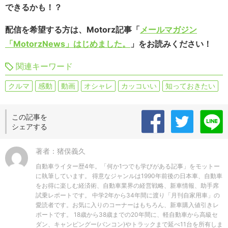
できるかも！？
配信を希望する方は、Motorz記事「
メールマガジン
「MotorzNews」はじめました。
」をお読みください！
関連キーワード
クルマ
感動
動画
オシャレ
カッコいい
知っておきたい
この記事を
シェアする
著者：猪俣義久
自動車ライター歴4年。「何か1つでも学びがある記事」をモットー
に執筆しています。 得意なジャンルは1990年前後の日本車、自動車
をお得に楽しむ経済術、自動車業界の経営戦略、新車情報、助手席
試乗レポートです。 中学2年から34年間に渡り「月刊自家用車」の
愛読者です。お気に入りのコーナーはもちろん、新車購入値引きレ
ポートです。 18歳から38歳までの20年間に、軽自動車から高級セ
ダン、キャンピングー(バンコン)やトラックまで延べ11台を所有しま