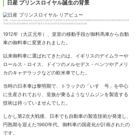
日産 プリンスロイヤル誕生の背景
出典：https://ja.wikipedia.org/wiki/%E6%97%A5%E7%94%A3%E3%83%BB%E3%83%97%E3%83%AA%E3%8
3%B3%E3%82%B9%E3%83%AD%E3%82%A4%E3%83%A4%E3%83%AB
1912年（大正元年）、皇室の移動手段が御料馬車から自動
車の御料車に変更されました。
以来御料車に選ばれてきたのは、イギリスのデイムラーや
ロールス・ロイス、ドイツのメルセデス・ベンツやアメリ
カのキャデラックなどの欧米車でした。
当時の日本車は黎明期で、トラックの「いすゞ号」を中心
に生産されており、皇族が乗るようなリムジンを製造する
技術は持っていませんでした。
しかし第2次大戦後、日本でも自動車の製造技術が発達し、
円熟期を迎えた1960年代、御料車の国産化が計画されたの
です。