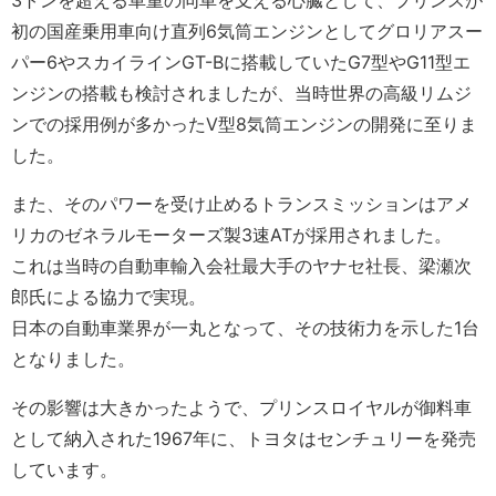
3トンを超える車重の同車を支える心臓として、プリンスが
初の国産乗用車向け直列6気筒エンジンとしてグロリアスー
パー6やスカイラインGT-Bに搭載していたG7型やG11型エ
ンジンの搭載も検討されましたが、当時世界の高級リムジ
ンでの採用例が多かったV型8気筒エンジンの開発に至りま
した。
また、そのパワーを受け止めるトランスミッションはアメ
リカのゼネラルモーターズ製3速ATが採用されました。
これは当時の自動車輸入会社最大手のヤナセ社長、梁瀬次
郎氏による協力で実現。
日本の自動車業界が一丸となって、その技術力を示した1台
となりました。
その影響は大きかったようで、プリンスロイヤルが御料車
として納入された1967年に、トヨタはセンチュリーを発売
しています。