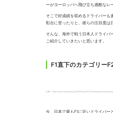
ーがヨーロッパへ飛び立ち過酷なレ
そこで好成績を収めるドライバーも
彰台に登ったりと、彼らの注目度は
そんな、海外で戦う日本人ドライバ
ご紹介していきたいと思います。
F1直下のカテゴリー
出典：http://www.honda.co.jp/HFDP/race2017/formation/matsushit
今、日本で最もF1に近いドライバー