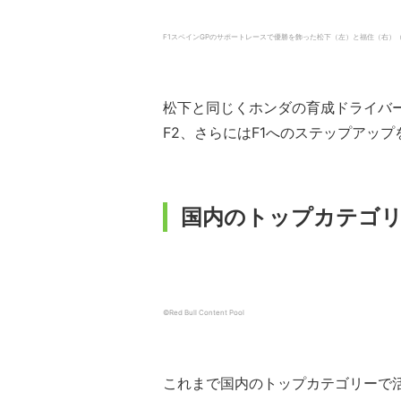
F1スペインGPのサポートレースで優勝を飾った松下（左）と福住（右）（出典：https://t
松下と同じくホンダの育成ドライバ
F2、さらにはF1へのステップアッ
国内のトップカテゴリ
©︎Red Bull Content Pool
これまで国内のトップカテゴリーで