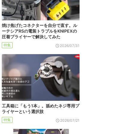
焼け焦げたコネクターを自分で直す。ル
ーテシアRSの電装トラブルをKNIPEXの
圧着プライヤーで解決してみた
特集
2026/07/31
工具箱に「もう1本」。舐めたネジ専用プ
ライヤーという選択肢
特集
2026/07/21