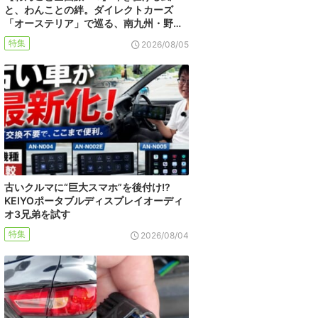
と、わんことの絆。ダイレクトカーズ
「オーステリア」で巡る、南九州・野…
特集
2026/08/05
古いクルマに“巨大スマホ”を後付け!?
KEIYOポータブルディスプレイオーディ
オ3兄弟を試す
特集
2026/08/04