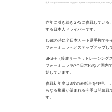
出典：http://www.honda.co.jp/HFDP/race2017/formation/fukuzumi_ni
昨年に引き続きGP3に参戦している
する日本人ドライバーです。
15歳の時に全日本カート選手権で
フォーミュラへとステップアップし
SRS-F（鈴鹿サーキットレーシン
フォーミュラ4や全日本F3など国内で
始しています。
参戦初年度は3度の表彰台を獲得。
らなる飛躍が望まれる今季は開幕戦
す。