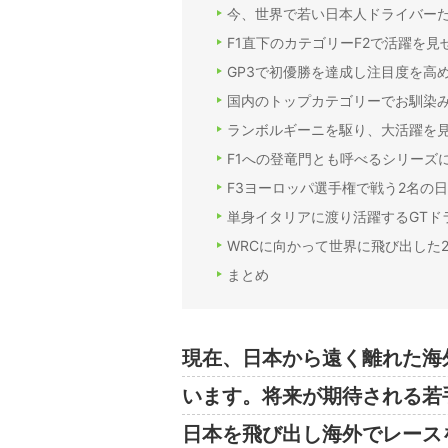
今、世界で若い日本人ドライバー
F1直下のカテゴリーF2で活躍を見
GP3で初優勝を達成し注目度を高
国内のトップカテゴリーでお馴染
ランボルギーニを駆り、大活躍を
F1への登竜門とも呼べるシリーズ
F3ヨーロッパ選手権で戦う2名の
単身イタリアに渡り活躍するGTド
WRCに向かって世界に飛び出した
まとめ
現在、日本から遠く離れた海
います。将来が期待される若
日本を飛び出し海外でレース