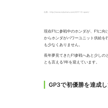
出典：http://www.nobuharu.com/2017-f2-spain/
現在F1に参戦中のホンダが、F1に
からホンダがパワーユニット供給を
も少なくありません。
長年夢見てきたF1参戦へあと少しの
とも言える1年を迎えています。
GP3で初優勝を達成