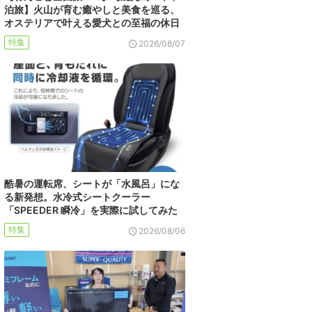
泊旅】火山が育む癒やしと美食を巡る、
オステリアで叶える愛犬との至福の休日
特集
2026/08/07
酷暑の運転席、シートが「水風呂」にな
る新発想。水冷式シートクーラー
「SPEEDER 瞬冷」を実際に試してみた
特集
2026/08/06