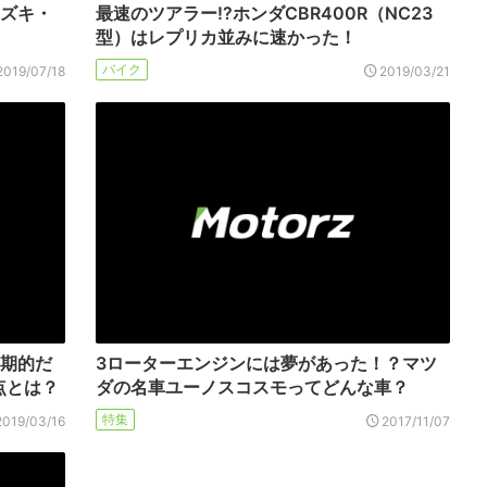
スズキ・
最速のツアラー!?ホンダCBR400R（NC23
型）はレプリカ並みに速かった！
バイク
2019/07/18
2019/03/21
画期的だ
3ローターエンジンには夢があった！？マツ
点とは？
ダの名車ユーノスコスモってどんな車？
特集
2019/03/16
2017/11/07