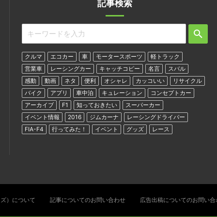
記事検索
クルマ
エコカー
車
モータースポーツ
軽トラック
営業車
レーシングカー
キャッチコピー
名言
スバル
感動
動画
ネタ
便利
オシャレ
カッコいい
リサイクル
バイク
アプリ
車中泊
キュレーション
コンセプトカー
アーカイブ
F1
知っておきたい
スーパーカー
イベント情報
2016
ジムカーナ
レーシングドライバー
FIA-F4
行ってみた！
イベント
グッズ
レース
ターズ）について
記事についてのお問い合わせ
広告出稿についてのお問い合