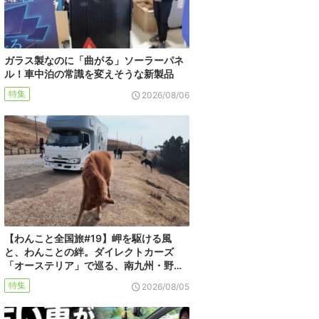
ガラス製なのに「曲がる」ソーラーパネ
ル！車中泊の常識を変えそうな新製品
特集
2026/08/06
【わんこと全国旅#19】岬を駆ける風
と、わんことの絆。ダイレクトカーズ
「オーステリア」で巡る、南九州・野…
特集
2026/08/05