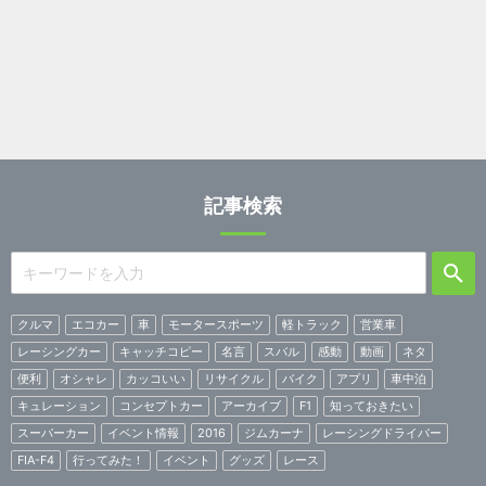
記事検索
クルマ
エコカー
車
モータースポーツ
軽トラック
営業車
レーシングカー
キャッチコピー
名言
スバル
感動
動画
ネタ
便利
オシャレ
カッコいい
リサイクル
バイク
アプリ
車中泊
キュレーション
コンセプトカー
アーカイブ
F1
知っておきたい
スーパーカー
イベント情報
2016
ジムカーナ
レーシングドライバー
FIA-F4
行ってみた！
イベント
グッズ
レース