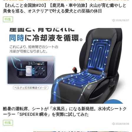
【わんこと全国旅#20】【鹿児島・車中泊旅】火山が育む癒やしと
美食を巡る、オステリアで叶える愛犬との至福の休日
特集
2026/08/07
酷暑の運転席、シートが「水風呂」になる新発想。水冷式シートク
ーラー「SPEEDER 瞬冷」を実際に試してみた
特集
2026/08/06