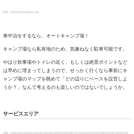
出典：https://fumotoppara.net/
車中泊をするなら、オートキャンプ場！
キャンプ場なら私有地のため、気兼ねなく駐車可能です。
やはり炊事場やトイレの近く、もしくは絶景ポイントなど
は早めに埋まってしまうので、せっかく行くなら事前にキ
ャンプ場のマップを眺めて「どの辺りにベースを設営しよ
うか？」なんて考えるのも楽しいのではないでしょうか。
サービスエリア
出典：https://ja.wikipedia.org/wiki/%E3%82%B5%E3%83%BC%E3%83%93%E3%82%B9%E3%82%A8%E3%8