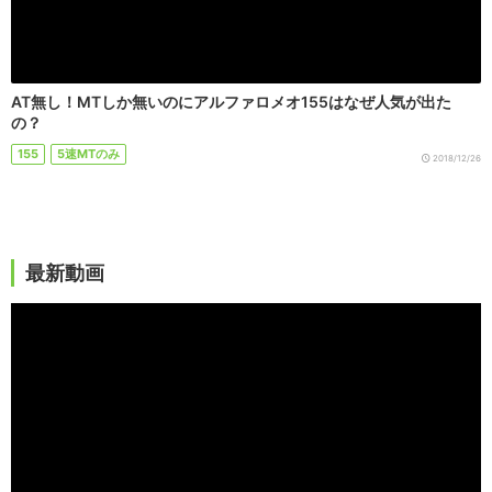
AT無し！MTしか無いのにアルファロメオ155はなぜ人気が出た
の？
155
5速MTのみ
2018/12/26
最新動画