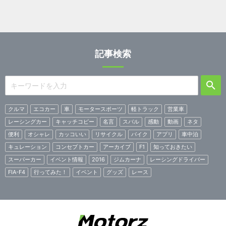
記事検索
クルマ
エコカー
車
モータースポーツ
軽トラック
営業車
レーシングカー
キャッチコピー
名言
スバル
感動
動画
ネタ
便利
オシャレ
カッコいい
リサイクル
バイク
アプリ
車中泊
キュレーション
コンセプトカー
アーカイブ
F1
知っておきたい
スーパーカー
イベント情報
2016
ジムカーナ
レーシングドライバー
FIA-F4
行ってみた！
イベント
グッズ
レース