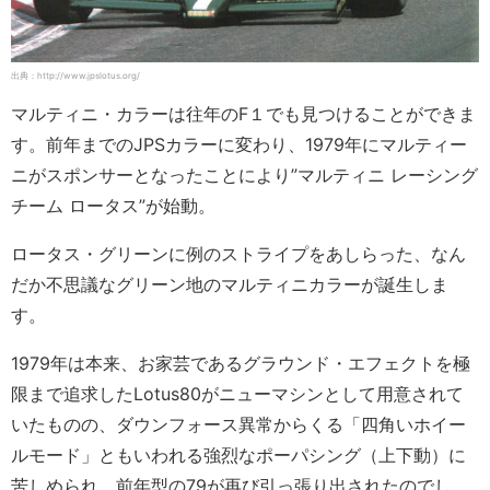
出典：http://www.jpslotus.org/
マルティニ・カラーは往年のF１でも見つけることができま
す。前年までのJPSカラーに変わり、1979年にマルティー
ニがスポンサーとなったことにより”マルティニ レーシング
チーム ロータス”が始動。
ロータス・グリーンに例のストライプをあしらった、なん
だか不思議なグリーン地のマルティニカラーが誕生しま
す。
1979年は本来、お家芸であるグラウンド・エフェクトを極
限まで追求したLotus80がニューマシンとして用意されて
いたものの、ダウンフォース異常からくる「四角いホイー
ルモード」ともいわれる強烈なポーパシング（上下動）に
苦しめられ、前年型の79が再び引っ張り出されたのでし