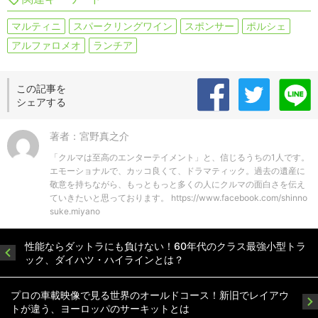
マルティニ
スパークリングワイン
スポンサー
ポルシェ
アルファロメオ
ランチア
この記事を
シェアする
著者：宮野真之介
「クルマは至高のエンターテイメント」と、信じるうちの1人です。
エモーショナルで、カッコ良くて、ドラマティック。過去の遺産に
敬意を持ちながら、もっともっと多くの人にクルマの面白さを伝え
ていきたいと思っております。 https://www.facebook.com/shinno
suke.miyano
性能ならダットラにも負けない！60年代のクラス最強小型トラ
ック、ダイハツ・ハイラインとは？
プロの車載映像で見る世界のオールドコース！新旧でレイアウ
トが違う、ヨーロッパのサーキットとは