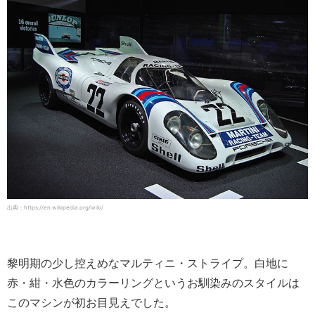
出典：https://en.wikipedia.org/wiki/
黎明期の少し控えめなマルティニ・ストライプ。白地に
赤・紺・水色のカラーリングというお馴染みのスタイルは
このマシンが初お目見えでした。