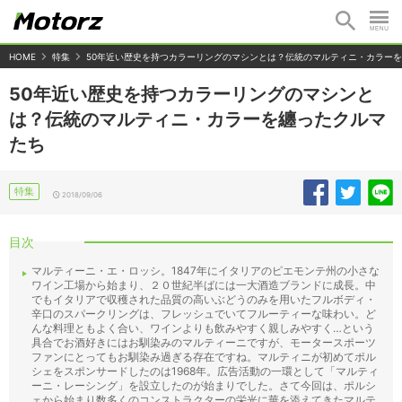
HOME
特集
50年近い歴史を持つカラーリングのマシンとは？伝統のマルティニ・カラー
50年近い歴史を持つカラーリングのマシンと
は？伝統のマルティニ・カラーを纏ったクルマ
たち
特集
2018/09/06
目次
マルティーニ・エ・ロッシ。1847年にイタリアのピエモンテ州の小さな
ワイン工場から始まり、２０世紀半ばには一大酒造ブランドに成長。中
でもイタリアで収穫された品質の高いぶどうのみを用いたフルボディ・
辛口のスパークリングは、フレッシュでいてフルーティーな味わい。ど
んな料理ともよく合い、ワインよりも飲みやすく親しみやすく…という
具合でお酒好きにはお馴染みのマルティーニですが、モータースポーツ
ファンにとってもお馴染み過ぎる存在ですね。マルティニが初めてポル
シェをスポンサードしたのは1968年。広告活動の一環として「マルティ
ーニ・レーシング」を設立したのが始まりでした。さて今回は、ポルシ
ェから始まり数多くのコンストラクターの栄光に華を添えてきたマルテ