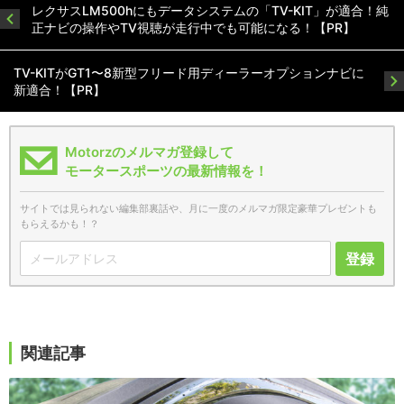
レクサスLM500hにもデータシステムの「TV-KIT」が適合！純
正ナビの操作やTV視聴が走行中でも可能になる！【PR】
TV-KITがGT1〜8新型フリード用ディーラーオプションナビに
新適合！【PR】
Motorzのメルマガ登録して
モータースポーツの最新情報を！
サイトでは見られない編集部裏話や、月に一度のメルマガ限定豪華プレゼントも
もらえるかも！？
登録
関連記事