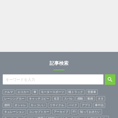
記事検索
クルマ
エコカー
車
モータースポーツ
軽トラック
営業車
レーシングカー
キャッチコピー
名言
スバル
感動
動画
ネタ
便利
オシャレ
カッコいい
リサイクル
バイク
アプリ
車中泊
キュレーション
コンセプトカー
アーカイブ
F1
知っておきたい