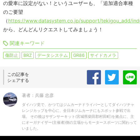
の愛車に設定がない！というユーザーも、「追加適合車種
のご要望
（
https://www.datasystem.co.jp/support/tekigou_add/ind
から、どんどんリクエストしてみましょう！
関連キーワード
傷防止
BRZ
データシステム
GR86
サイドカメラ
この記事を
シェアする
著者：兵藤 忠彦
ダイハツ党で、かつてはジムカーナドライバーとしてダイハツチャ
レンジカップを中心に、全日本ジムカーナにもスポット参戦で出
場。 その後はサザンサーキット(宮城県柴田郡村田町)を拠点に、主
にオーガナイザー(主催者)側の立場からモータースポーツに関わって
いました。