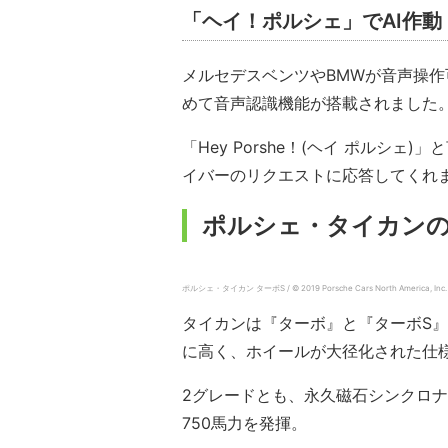
「ヘイ！ポルシェ」でAI作動
メルセデスベンツやBMWが音声操作
めて音声認識機能が搭載されました
「Hey Porshe！(ヘイ ポルシ
イバーのリクエストに応答してくれ
ポルシェ・タイカン
ポルシェ・タイカン ターボS / © 2019 Porsche Cars North America, Inc.
タイカンは『ターボ』と『ターボS』
に高く、ホイールが大径化された仕
2グレードとも、永久磁石シンクロ
750馬力を発揮。