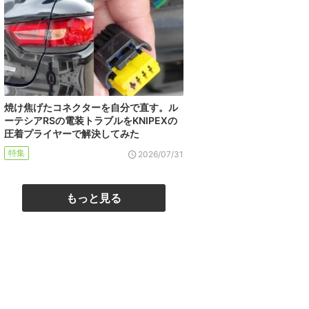
焼け焦げたコネクターを自分で直す。ル
ーテシアRSの電装トラブルをKNIPEXの
圧着プライヤーで解決してみた
特集
2026/07/31
もっと見る