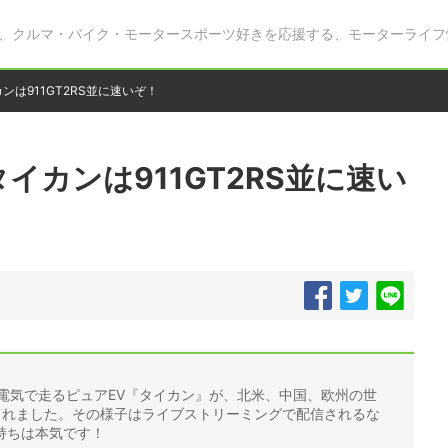
、クルマ・バイク・モータースポーツ好きを応援する、モーターライフ
カンは911GT2RS並に速いぞ！
タイカンは911GT2RS並に速い
0%電気で走るピュアEV『タイカン』が、北米、中国、欧州の世
されました。その様子はライブストリーミングで配信されるな
持ちは本気です！