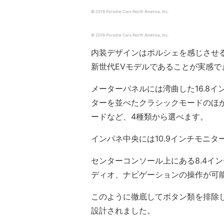
© 2019 Porsche Cars North America, Inc.
© 2019 Porsche Cars North America, Inc.
内装デザインはポルシェを感じさせ
新世代EVモデルであることが実感で
メーターパネルには湾曲した16.8
ターを並べたクラシックモードのほ
ードなど、4種類から選べます。
インパネ中央には10.9インチモニ
センターコンソール上にある8.4イ
ディオ、ナビゲーションの操作が可
このように徹底してボタン類を排除
設計されました。