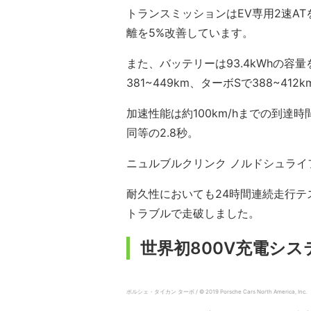
トランスミッションはEV専用2速A
離を5%改善しています。
また、バッテリーは93.4kWhの容
381~449km、ターボSで388~412k
加速性能は約100km/hまでの到達時
同等の2.8秒。
ニュルブルクリンク ノルドシュライ
耐久性においても24時間連続走行テス
トラブルで走破しました。
世界初800V充電シ
ポルシェ・タイカン ターボ / © 2019 Porsche Cars North America, Inc.