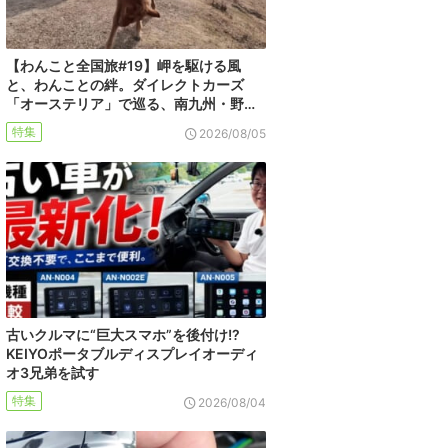
【わんこと全国旅#19】岬を駆ける風
と、わんことの絆。ダイレクトカーズ
「オーステリア」で巡る、南九州・野…
特集
2026/08/05
古いクルマに“巨大スマホ”を後付け!?
KEIYOポータブルディスプレイオーディ
オ3兄弟を試す
特集
2026/08/04