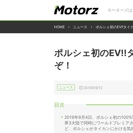
モーターズは
HOME
ニュース
ポルシェ初のEV!!タイ
ポルシェ初のEV!!
ぞ！
ニュース
2019/09/12
目次
2019年9月4日、ポルシェ初の10
界3大陸で同時にワールドプレミア
ど、ポルシェがタイカンにかける気