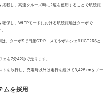
Tを搭載し、高速クルーズ時に2速を使用することで航続距
量を確保し、WLTPモードにおける航続距離はターボで
m。
間は、ターボSで日産GT-Rニスモやポルシェ911GT2RSと
フェを7分42秒で走ります。
トを敢行し、充電時以外は走行を続けて3,425kmをノー
ステムを採用