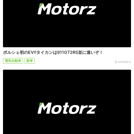
ポルシェ初のEV!!タイカンは911GT2RS並に速いぞ！
電気自動車
新車
2019/09/12