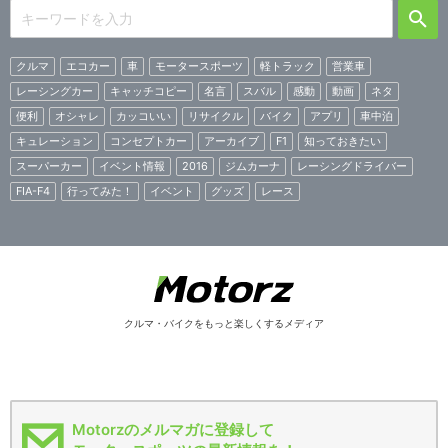
クルマ
エコカー
車
モータースポーツ
軽トラック
営業車
レーシングカー
キャッチコピー
名言
スバル
感動
動画
ネタ
便利
オシャレ
カッコいい
リサイクル
バイク
アプリ
車中泊
キュレーション
コンセプトカー
アーカイブ
F1
知っておきたい
スーパーカー
イベント情報
2016
ジムカーナ
レーシングドライバー
FIA-F4
行ってみた！
イベント
グッズ
レース
クルマ・バイクをもっと楽しくするメディア
Motorzのメルマガに登録して