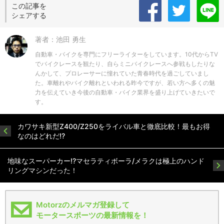
この記事を
シェアする
著者：池田 勇生
自動車・バイクを専門にフリーライターをしています。10代からTV
でバイクレースを観たり、自らミニバイクレースへ参戦もしたりな
んかして、プロレーサーに憧れていた青春時代を過ごしていまし
た。車離れやバイク離れといわれる昨今ですが、若い方へ多くの魅
力を伝えていき今後の自動車・バイク業界を盛り上げていきたいで
す。
カワサキ新型Z400/Z250をライバル車と徹底比較！最もお得
なのはどれだ!?
地味なスーパーカー!?マセラティボーラ/メラクは極上のハンド
リングマシンだった！
Motorzのメルマガ登録して
モータースポーツの最新情報を！