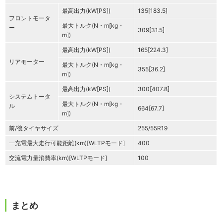
最高出力(kW[PS])
135[183.5]
フロントモータ
最大トルク(N・m[kg・
ー
309[31.5]
m])
最高出力(kW[PS])
165[224.3]
リアモーター
最大トルク(N・m[kg・
355[36.2]
m])
最高出力(kW[PS])
300[407.8]
システムトータ
最大トルク(N・m[kg・
ル
664[67.7]
m])
前/後タイヤサイズ
255/55R19
一充電最大走行可能距離(km)[WLTPモード]
400
交流電力量消費率(km)[WLTPモード]
100
まとめ