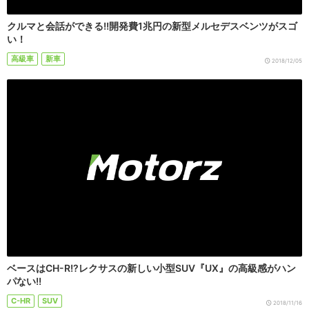
クルマと会話ができる!!開発費1兆円の新型メルセデスベンツがスゴ
い！
高級車
新車
2018/12/05
ベースはCH-R!?レクサスの新しい小型SUV『UX』の高級感がハン
パない!!
C-HR
SUV
2018/11/16