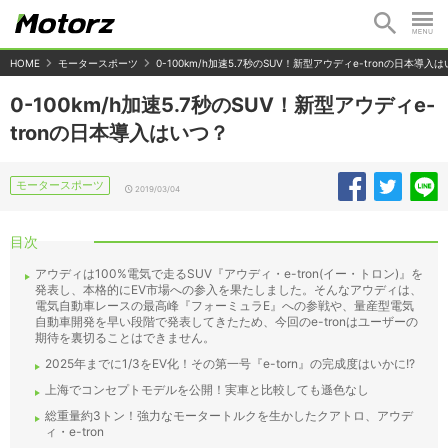
HOME
モータースポーツ
0-100km/h加速5.7秒のSUV！新型アウディe-tronの日本導入
0-100km/h加速5.7秒のSUV！新型アウディe-
tronの日本導入はいつ？
モータースポーツ
2019/03/04
目次
アウディは100%電気で走るSUV『アウディ・e-tron(イー・トロン)』を
発表し、本格的にEV市場への参入を果たしました。そんなアウディは、
電気自動車レースの最高峰『フォーミュラE』への参戦や、量産型電気
自動車開発を早い段階で発表してきたため、今回のe-tronはユーザーの
期待を裏切ることはできません。
2025年までに1/3をEV化！その第一号『e-torn』の完成度はいかに!?
上海でコンセプトモデルを公開！実車と比較しても遜色なし
総重量約3トン！強力なモータートルクを生かしたクアトロ、アウデ
ィ・e-tron